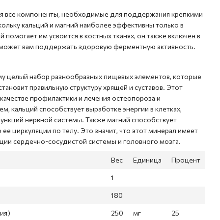
бя все компоненты, необходимые для поддержания крепкими
кольку кальций и магний наиболее эффективны только в
 помогает им усвоится в костных тканях, он также включен в
поможет вам поддержать здоровую ферментную активность.
му целый набор разнообразных пищевых элементов, которые
сстановит правильную структуру хрящей и суставов. Этот
качестве профилактики и лечения остеопороза и
м, кальций способствует выработке энергии в клетках,
ункций нервной системы. Также магний способствует
ее циркуляции по телу. Это значит, что этот минерал имеет
ции сердечно-сосудистой системы и головного мозга.
Вес
Единица
Процент
1
180
ия)
250
мг
25