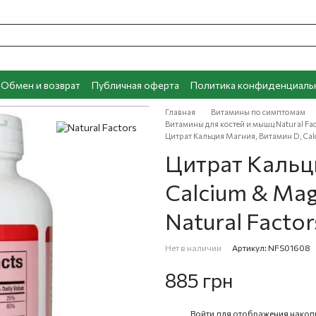
Обмен и возврат
Публичная оферта
Политика конфиденциаль
Главная
Витамины по симптомам
Витамины для костей и мышц Natural Fa
Цитрат Кальция Магния, Витамин D, Calc
Цитрат Кальц
Calcium & Magn
Natural Factor
Нет в наличии
Артикул: NFS01608
885 грн
Войти
для отображения накоп
%