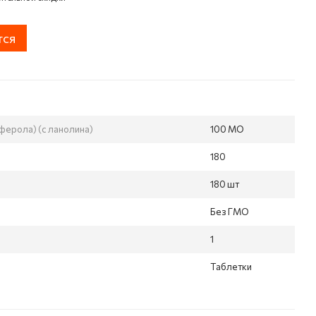
тся
ферола) (с ланолина)
100 МО
180
180 шт
Без ГМО
1
Таблетки