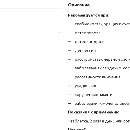
Описание
Рекомендуется при:
слабых костях, хрящах и сус
остеопорозе
остеохондрозе
депрессии
расстройствах нервной сис
заболеваниях сердечно-со
рассеянности внимания
упадке сил
нарушениях памяти
заболеваниях мочеполовой
Показания к применению
1 таблетка, 2 раза в день или со
Что это?