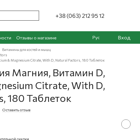
+38 (063) 212 95 12
Вход
Рус
ности
Отзывы о магазине
Витамины для костей и мышц
ctors
ium & Magnesium Citrate, With D, Natural Factors, 180 Таблеток
ия Магния, Витамин D,
esium Citrate, With D,
s, 180 Таблеток
Оставить отзыв
ительной скидки