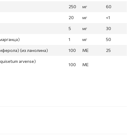
250
мг
60
20
мг
<1
5
мг
30
 марганца)
1
мг
50
иферола) (из ланолина)
100
МЕ
25
quisetum arvense)
100
МЕ