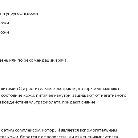
 и упругость кожи
кожи
кожи
день или по рекомендации врача.
витамин С и растительные экстракты, которые увлажняют
остояние кожи, питая ее изнутри, защищают от негативного
 воздействия ультрафиолета, придают сияние.
 с этим комплексом, который является вспомогательным
тва кожи, борется с ее возрастными изменениями: утрата