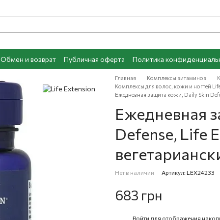
Обмен и возврат
Публичная оферта
Политика конфиденциаль
Главная
Комплексы витаминов
К
Комплексы для волос, кожи и ногтей Lif
Ежедневная защита кожи, Daily Skin Defe
Ежедневная за
Defense, Life 
вегетарианск
Нет в наличии
Артикул: LEX24233
683 грн
Войти
для отображения накоп
%