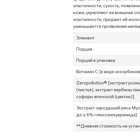
эластичности, сухость, появле
кожи, укрепляют ее внешние сл
эластичности, придают ей моло
уменьшаются проявления мелки
Элемент
Порция
Порций в упаковке
Витамин С [в виде аскорбино
Zeropollution® [экстракт розм
(листья), экстракт вербены ли
софоры японской (цветки)]
Экстракт зародышей риса My
до ≥ 6% глюкозилцерамида]
**Дневная стоимость не уста