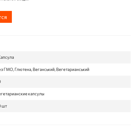
тся
Капсула
ез ГМО, Глютена, Веганський, Вегетарианський
0
егетарианские капсулы
0 шт