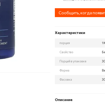
Сообщить, когда появи
Характеристики
порция
1 
Свойство
Б
Порций в упаковке
3
Форма
В
Фасовка
3
Описание