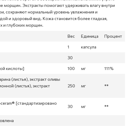
ние морщин. Экстракты помогают удерживать влагу внутри
ои, сохраняют нормальный уровень увлажнения и
дой и здоровый вид. Кожа становится более гладкая,
х и глубоких морщин.
Вес
Единица
Процент
1
капсула
30
вой кислоты]
100
мг
111%
арина (листья), экстракт оливы
монной (листья), экстракт
250
мг
**
oceram® [стандартизировано
30
мг
**
новлена