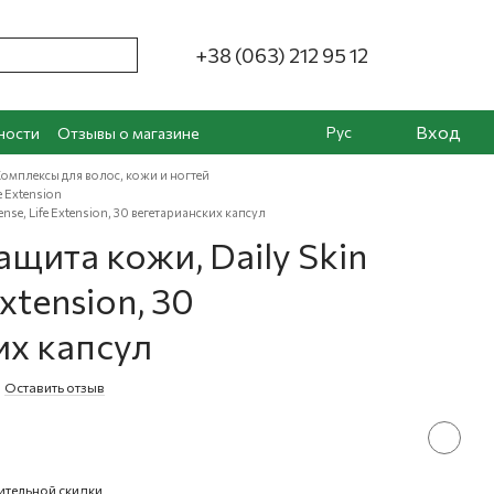
+38 (063) 212 95 12
Вход
Рус
ности
Отзывы о магазине
омплексы для волос, кожи и ногтей
e Extension
nse, Life Extension, 30 вегетарианских капсул
щита кожи, Daily Skin
Extension, 30
их капсул
Оставить отзыв
ительной скидки