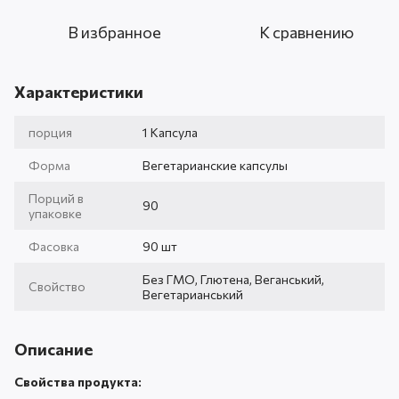
В избранное
К сравнению
Характеристики
порция
1 Капсула
Форма
Вегетарианские капсулы
Порций в
90
упаковке
Фасовка
90 шт
Без ГМО, Глютена, Веганський,
Свойство
Вегетарианський
Описание
Свойства продукта: