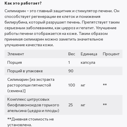
Как это работает?
Силимарин – это главный защитник и стимулятор печени. Он
способствует регенерации ее клеток и понижения
билирубина, который разрушает печень. Препятствует таким
серьезным заболеваниям, как цирроз и гепатит. Улучшение
работы печени отображается на коже. Таким образом
принимая силимарин можно заметить значительное
улучшение качества кожи.
Элемент
Вес
Единица
Процент
Порция
1
капсула
Порций в упаковке
90
Силимарин [из экстракта
расторопши пятнистой
100
мг
**
(семена)]
Комплекс цитрусовых
биофлавоноидов горького
25
мг
**
апельсина (цедра и плоды)
**Дневная стоимость не
установлена.