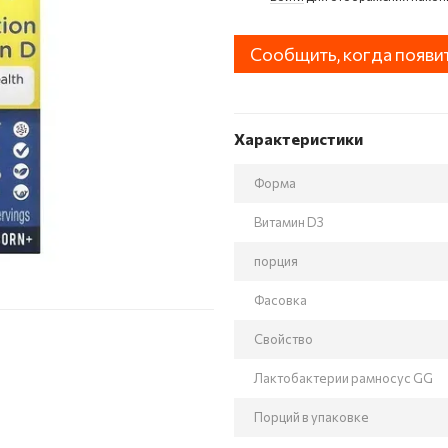
Сообщить, когда появи
Характеристики
Форма
Витамин D3
порция
Фасовка
Свойство
Лактобактерии рамносус GG
Порций в упаковке