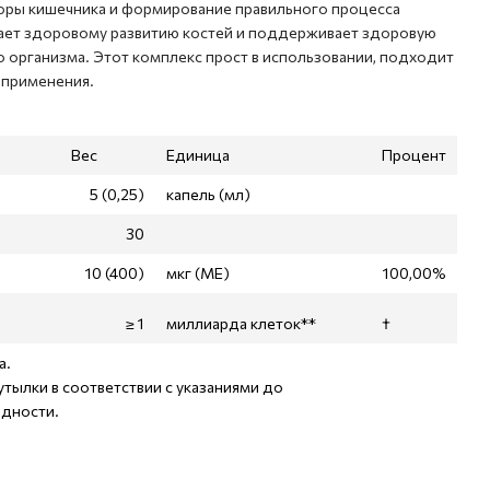
ры кишечника и формирование правильного процесса
ает здоровому развитию костей и поддерживает здоровую
 организма. Этот комплекс прост в использовании, подходит
 применения.
Вес
Единица
Процент
5 (0,25)
капель (мл)
30
10 (400)
мкг (МЕ)
100,00%
≥ 1
миллиарда клеток**
†
а.
тылки в соответствии с указаниями до
одности.