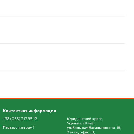
Контактная информация
+38 (063) 212 95 12
Юридический адрес,
Украина, г.Киев,
Перезвонить вам?
ул. Большая Васильковская, 18,
2 этаж, офис 58,