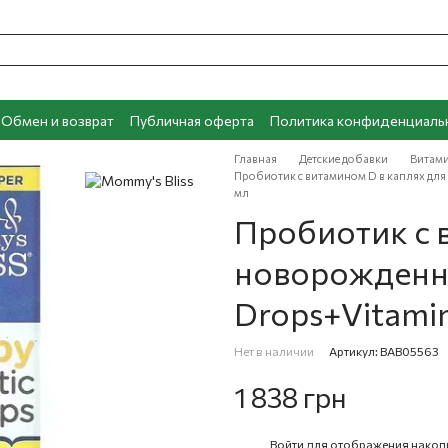
Обмен и возврат
Публичная оферта
Политика конфиденциаль
Главная
Детские добавки
Витами
Пробиотик с витамином D в каплях для 
мл
Пробиотик с 
новорожденны
Drops+Vitamin
Нет в наличии
Артикул: BAB05563
1 838 грн
Войти
для отображения накоп
%