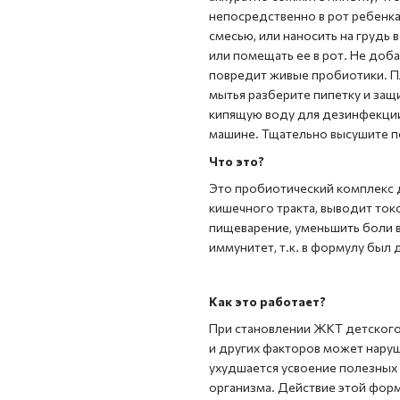
непосредственно в рот ребенк
смесью, или наносить на грудь 
или помещать ее в рот. Не доб
повредит живые пробиотики. П
мытья разберите пипетку и защ
кипящую воду для дезинфекци
машине. Тщательно высушите п
Что это?
Это пробиотический комплекс
кишечного тракта, выводит ток
пищеварение, уменьшить боли в
иммунитет, т.к. в формулу был
Как это работает?
При становлении ЖКТ детского
и других факторов может наруш
ухудшается усвоение полезных 
организма. Действие этой фор