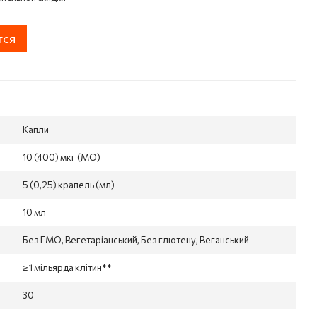
тся
Капли
10 (400) мкг (МО)
5 (0,25) крапель (мл)
10 мл
Без ГМО, Вегетаріанський, Без глютену, Веганський
≥ 1 мільярда клітин**
30