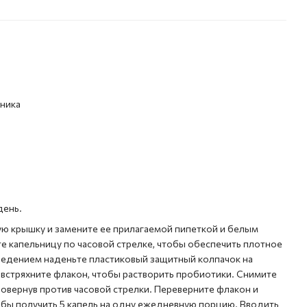
ника
день.
ую крышку и замените ее прилагаемой пипеткой и белым
 капельницу по часовой стрелке, чтобы обеспечить плотное
введением наденьте пластиковый защитный колпачок на
 встряхните флакон, чтобы растворить пробиотики. Снимите
повернув против часовой стрелки. Переверните флакон и
обы получить 5 капель на одну ежедневную порцию. Вводить