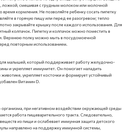
а, ложкой, смешивая с грудным молоком или молочной
во время кормления. Не позволяйте ребенку сосать пипетку
авляйте в горячую пищу или перед ее разогревом; тепло
лотно закрывайте крышку после каждого использования. Для
итный колпачок. Пипетку и колпачок можно поместить в
и. Верхнюю полку можно мыть в посудомоечной
еред повторным использованием.
 для малышей, который поддерживает работу желудочно-
сины и укрепляет иммунитет. Он помогает наладить
 животике, укрепляет косточки и формирует устойчивый
 добавлен Витамин D.
 организма, при негативном воздействии окружающей среды
ается работа пищеварительного тракта. Следовательно,
веществ из пищи и ослабевает иммунная защита детского
мулы направлено на поддержку иммунной системы,