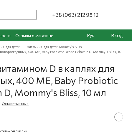
+38 (063) 212 95 12
Вход
Рус
ности
Отзывы о магазине
н С для детей
Витамин С для детей Mommy's Bliss
новорожденных, 400 МЕ, Baby Probiotic Drops+Vitamin D, Mommy's Bliss, 10
витамином D в каплях для
х, 400 МЕ, Baby Probiotic
 D, Mommy's Bliss, 10 мл
Оставить отзыв
ительной скидки