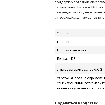
поддержку полезной микрофло
пищеварения. Витамин D помог
иммунную систему неокрепшего
и необходим для ежедневного
Элемент
Порция
Порций в упаковке
Витамин D3
Лактобактерии рамносус GG
†Суточная доза не определен
**При хранении неоткрытой бу
истечения указанного срока г
Поделиться в соцсетях