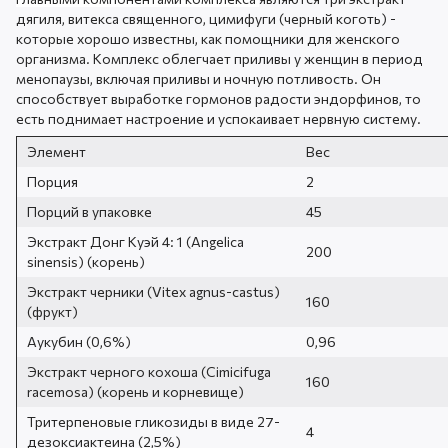
дягиля, витекса священного, цимифуги (черный коготь) -
которые хорошо известны, как помощники для женского
организма. Комплекс облегчает приливы у женщин в период
менопаузы, включая приливы и ночную потливость. Он
способствует выработке гормонов радости эндорфинов, то
есть поднимает настроение и успокаивает нервную систему.
Элемент
Вес
Порция
2
Порций в упаковке
45
Экстракт Донг Куэй 4: 1 (Angelica
200
sinensis) (корень)
Экстракт черники (Vitex agnus-castus)
160
(фрукт)
Аукубин (0,6%)
0,96
Экстракт черного кохоша (Cimicifuga
160
racemosa) (корень и корневище)
Тритерпеновые гликозиды в виде 27-
4
дезоксиактеина (2,5%)