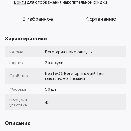
Войти
для отображения накопительной скидки
%
В избранное
К сравнению
Характеристики
Форма
Вегетарианские капсулы
порция
2 капсули
Без ГМО, Вегетаріанський, Без
Свойство
глютену, Веганський
Фасовка
90 шт
Порций в
45
упаковке
Описание