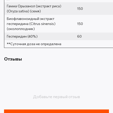
Гамма Орызанол (экстракт риса)
150
(Oryza sativa) (семя)
Биофлавоноидный экстракт
гесперидина (Citrus sinensis)
150
(околоплодник)
Гесперидин (40%)
60
**Суточная доза не определена
Отзывы
Добавьте первый отзыв