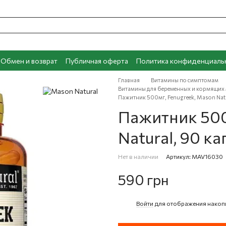
Обмен и возврат
Публичная оферта
Политика конфиденциаль
Главная
Витамины по симптомам
Витамины для беременных и кормящих
Пажитник 500мг, Fenugreek, Mason Natu
Пажитник 500
Natural, 90 ка
Нет в наличии
Артикул: MAV16030
590 грн
Войти
для отображения накоп
%