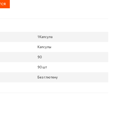
тся
1 Капсула
Капсулы
90
90 шт
Без глютену