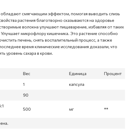
а обладают смягчающим эффектом, помогая выводить слизь
 свойства растения благотворно сказываются на здоровье
астворимые волокна улучшают пищеварение, избавляя от таких
. Улучшает микрофлору кишечника. Это растение способно
очистить печень, снять воспалительный процесс, а также
последнее время клинические исследования доказали, что
ь уровень сахара в крови.
Вес
Единица
Процент
1
капсула
90
:1
500
мг
**
ена.