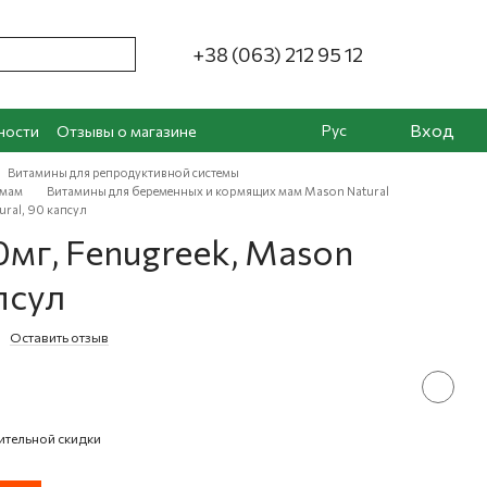
+38 (063) 212 95 12
Вход
Рус
ности
Отзывы о магазине
Витамины для репродуктивной системы
 мам
Витамины для беременных и кормящих мам Mason Natural
ral, 90 капсул
мг, Fenugreek, Mason
псул
Оставить отзыв
ительной скидки