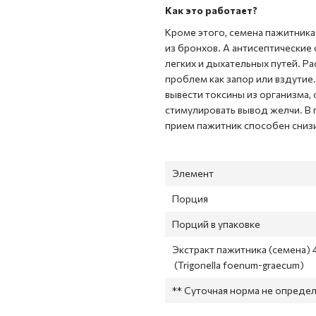
Как это работает?
Кроме этого, семена пажитник
из бронхов. А антисептические
легких и дыхательных путей. Р
проблем как запор или вздутие
вывести токсины из организма, 
стимулировать вывод желчи. В 
прием пажитник способен снизит
Элемент
Порция
Порций в упаковке
Экстракт пажитника (семена) 4
(Trigonella foenum-graecum)
** Суточная норма не определ