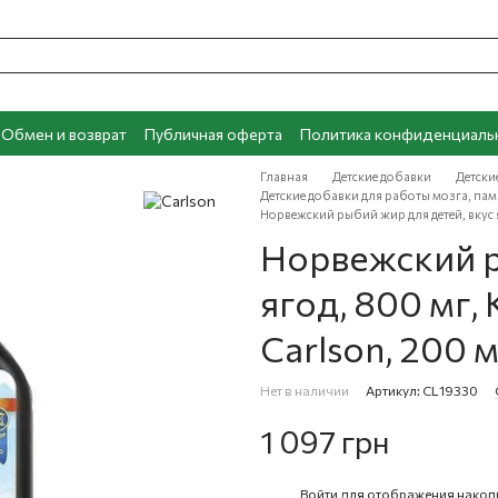
Обмен и возврат
Публичная оферта
Политика конфиденциаль
Главная
Детские добавки
Детски
Детские добавки для работы мозга, пам
Норвежский рыбий жир для детей, вкус яг
Норвежский р
ягод, 800 мг, 
Carlson, 200 
Нет в наличии
Артикул: CL19330
1 097 грн
Войти
для отображения накоп
%