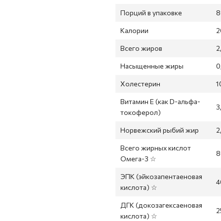
Порций в упаковке
8
Калории
2
Всего жиров
2
Насыщенные жиры
0
Холестерин
1
Витамин Е (как D-альфа-
3
токоферол)
Норвежский рыбий жир
2
Всего жирных кислот
8
Омега-3 ☆
ЭПК (эйкозапентаеновая
4
кислота) ☆
ДГК (докозагексаеновая
2
кислота) ☆