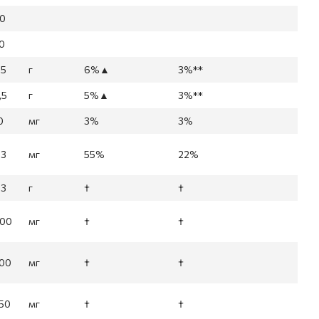
0
0
,5
г
6%▲
3%**
,5
г
5%▲
3%**
0
мг
3%
3%
,3
мг
55%
22%
,3
г
†
†
00
мг
†
†
00
мг
†
†
50
мг
†
†