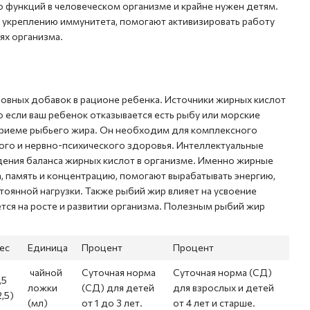
 функций в человеческом организме и крайне нужен детям.
укреплению иммунитета, помогают активизировать работу
нях организма.
овных добавок в рационе ребенка. Источники жирных кислот
 если ваш ребенок отказывается есть рыбу или морские
 приеме рыбьего жира. Он необходим для комплексного
кого и нервно-психического здоровья. Интеллектуальные
дения баланса жирных кислот в организме. Именно жирные
, память и концентрацию, помогают вырабатывать энергию,
тоянной нагрузки. Также рыбий жир влияет на усвоение
ется на росте и развитии организма. Полезным рыбий жир
ес
Единица
Процент
Процент
чайной
Суточная норма
Суточная норма (СД)
,5
ложки
(СД) для детей
для взрослых и детей
2,5)
(мл)
от 1 до 3 лет.
от 4 лет и старше.