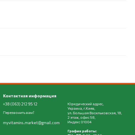
Контактная информация
+38 (063) 212 95 12
Юридический адрес,
Украина, г.Киев,
Перезвонить вам?
ул. Большая Васильковская, 18,
2 этаж, офис 58,
Индекс 01004
myvitamins.market@gmail.com
График работы: