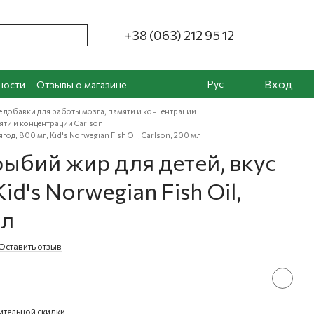
+38 (063) 212 95 12
Вход
Рус
ности
Отзывы о магазине
е добавки для работы мозга, памяти и концентрации
яти и концентрации Carlson
од, 800 мг, Kid's Norwegian Fish Oil, Carlson, 200 мл
ыбий жир для детей, вкус
Kid's Norwegian Fish Oil,
мл
Оставить отзыв
ительной скидки