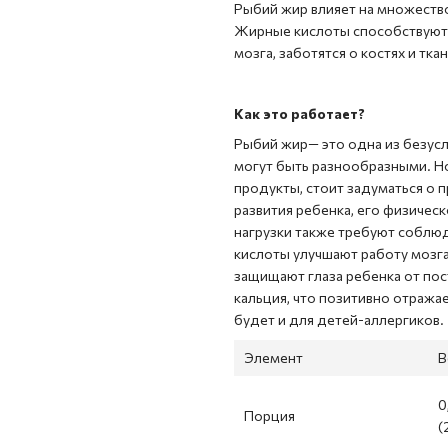
Рыбий жир влияет на множество
Жирные кислоты способствуют 
мозга, заботятся о костях и тка
Как это работает?
Рыбий жир— это одна из безусл
могут быть разнообразными. Но
продукты, стоит задуматься о
развития ребенка, его физичес
нагрузки также требуют соблю
кислоты улучшают работу мозга
защищают глаза ребенка от пос
кальция, что позитивно отража
будет и для детей-аллергиков.
Элемент
В
0
Порция
(