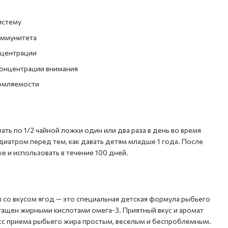
истему
иммунитета
нцентрации
онцентрации внимания
омляемости
мать по 1/2 чайной ложки один или два раза в день во время
диатром перед тем, как давать детям младше 1 года. После
е и использовать в течение 100 дней.
со вкусом ягод — это специальная детская формула рыбьего
гащен жирными кислотами омега-3. Приятный вкус и аромат
сс приема рыбьего жира простым, веселым и беспроблемным.