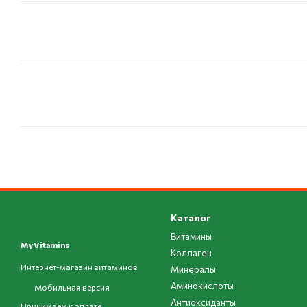
Каталог
Витамины
MyVitamins
Коллаген
Интернет-магазин витаминов
Минералы
Аминокислоты
Мобильная версия
Антиоксиданты
Принимаем к оплате