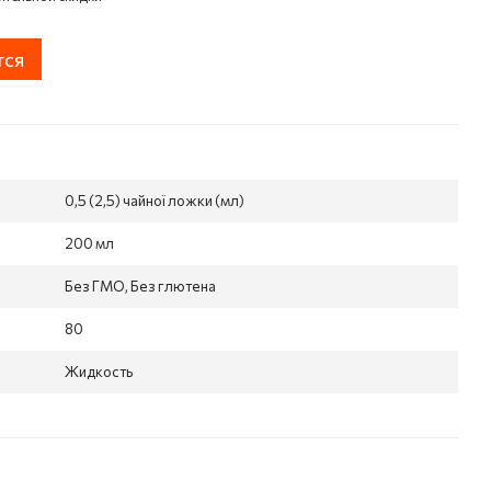
тся
0,5 (2,5) чайної ложки (мл)
200 мл
Без ГМО, Без глютена
80
Жидкость