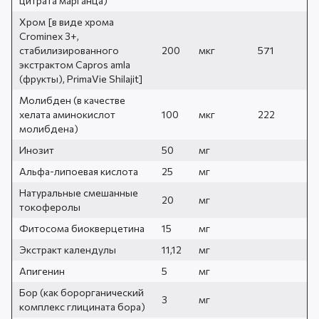
цитрата марганца)
Хром [в виде хрома
Crominex 3+,
стабилизированного
200
мкг
571
экстрактом Capros amla
(фрукты), PrimaVie Shilajit]
Молибден (в качестве
хелата аминокислот
100
мкг
222
молибдена)
Инозит
50
мг
Альфа-липоевая кислота
25
мг
Натуральные смешанные
20
мг
токоферолы
Фитосома биокверцетина
15
мг
Экстракт календулы
11,12
мг
Апигенин
5
мг
Бор (как борорганический
3
мг
комплекс глицината бора)