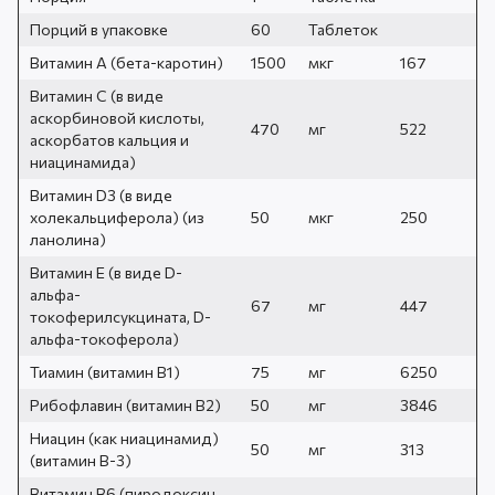
Порций в упаковке
60
Таблеток
Витамин А (бета-каротин)
1500
мкг
167
Витамин С (в виде
аскорбиновой кислоты,
470
мг
522
аскорбатов кальция и
ниацинамида)
Витамин D3 (в виде
холекальциферола) (из
50
мкг
250
ланолина)
Витамин Е (в виде D-
альфа-
67
мг
447
токоферилсукцината, D-
альфа-токоферола)
Тиамин (витамин В1)
75
мг
6250
Рибофлавин (витамин B2)
50
мг
3846
Ниацин (как ниацинамид)
50
мг
313
(витамин B-3)
Витамин В6 (пиродоксин