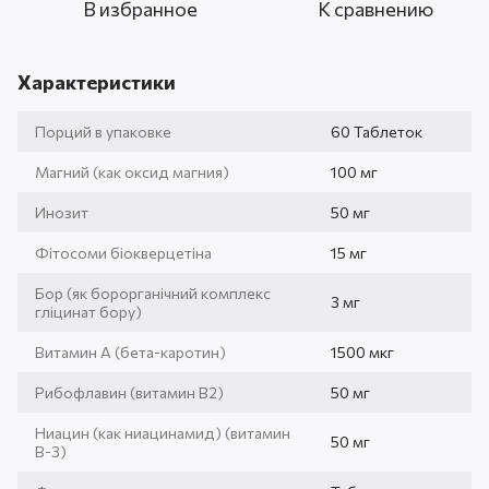
В избранное
К сравнению
Характеристики
Порций в упаковке
60 Таблеток
Магний (как оксид магния)
100 мг
Инозит
50 мг
Фітосоми біокверцетіна
15 мг
Бор (як борорганічний комплекс
3 мг
гліцинат бору)
Витамин А (бета-каротин)
1500 мкг
Рибофлавин (витамин B2)
50 мг
Ниацин (как ниацинамид) (витамин
50 мг
B-3)