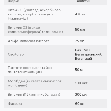
Форма
Таблетки
Вітамін С (у вигляді аскорбінової
кислоти, аскорбат кальцію і
470 мг
Ніацинамід)
Витамин D3 (в виде
50 мкг
холекальциферола) (с ланолина)
Альфа-липоевая кислота
25 мг
Без ГМО,
Свойство
Вегетарианский,
Веганский
Пантотеновая кислота (как
50 мг
пантотенат кальция)
Молібден (як хелат амінокислот
100 мкг
молібдену)
Витамин В12 (метилкобаламин)
300 мкг
Фасовка
60 шт