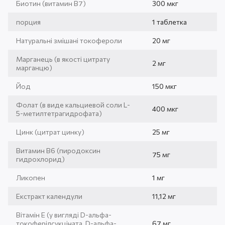
Биотин (витамин В7)
300 мкг
порция
1 таблетка
Натуральні змішані токофероли
20 мг
Марганець (в якості цитрату
2 мг
марганцю)
Йод
150 мкг
Фолат (в виде кальциевой соли L-
400 мкг
5-метилтетрагидрофата)
Цинк (цитрат цинку)
25 мг
Витамин В6 (пиродоксин
75 мг
гидрохлорид)
Ликопен
1 мг
Екстракт календули
11,12 мг
Вітамін Е (у вигляді D-альфа-
токоферілсукціната, D-альфа-
67 мг