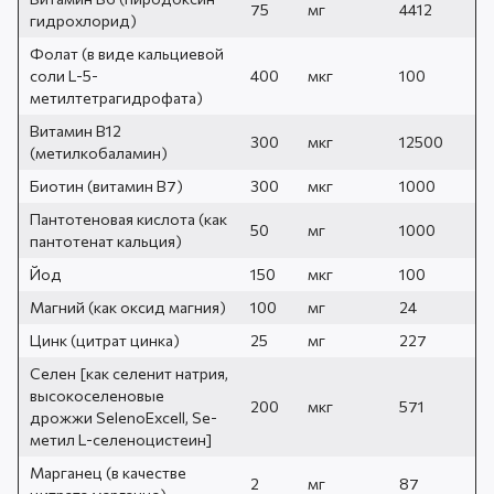
75
мг
4412
гидрохлорид)
Фолат (в виде кальциевой
соли L-5-
400
мкг
100
метилтетрагидрофата)
Витамин В12
300
мкг
12500
(метилкобаламин)
Биотин (витамин В7)
300
мкг
1000
Пантотеновая кислота (как
50
мг
1000
пантотенат кальция)
Йод
150
мкг
100
Магний (как оксид магния)
100
мг
24
Цинк (цитрат цинка)
25
мг
227
Селен [как селенит натрия,
высокоселеновые
200
мкг
571
дрожжи SelenoExcell, Se-
метил L-селеноцистеин]
Марганец (в качестве
2
мг
87