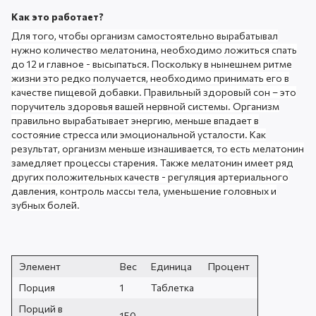
Как это работает?
Для того, чтобы организм самостоятельно вырабатывал
нужно количество мелатонина, необходимо ложиться спать
до 12 и главное - высыпаться. Поскольку в нынешнем ритме
жизни это редко получается, необходимо принимать его в
качестве
пищевой
добавки. Правильный здоровый сон – это
поручитель здоровья вашей нервной системы. Организм
правильно вырабатывает энергию, меньше впадает в
состояние стресса или эмоциональной усталости. Как
результат, организм меньше изнашивается, то есть мелатонин
замедляет процессы старения. Также мелатонин имеет ряд
других положительных качеств - регуляция артериального
давления, контроль массы тела, уменьшение головных и
зубных болей.
Элемент
Вес
Единица
Процент
Порция
1
Таблетка
Порций в
150