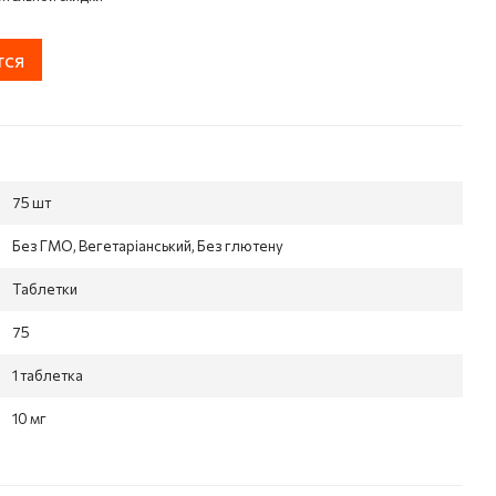
тся
75 шт
Без ГМО, Вегетаріанський, Без глютену
Таблетки
75
1 таблетка
10 мг