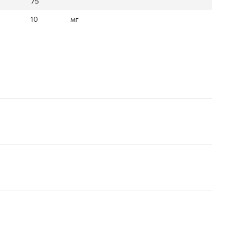
75
10
мг