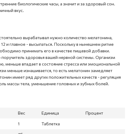
тренние биологические часы, а значит и за здоровый сон.
ичный вкус.
стоятельно вырабатывал нужно количество мелатонина,
12 и главное - высыпаться. Поскольку в нынешнем ритме
еобходимо принимать его в качестве
пищевой
добавки.
о поручитель здоровья вашей нервной системы. Организм
ю, меньше впадает в состояние стресса или эмоциональной
низм меньше изнашивается, то есть мелатонин замедляет
тонин имеет ряд других положительных качеств - регуляция
оль массы тела, уменьшение головных и зубных болей.
Вес
Единица
Процент
1
Таблетка