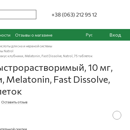
+38 (063) 212 95 12
Вход
Рус
ности
Отзывы о магазине
слоты для сна и нервной системы
ы Natrol
ус клубники, Melatonin, Fast Dissolve, Natrol, 75 таблеток
строрастворимый, 10 мг,
 Melatonin, Fast Dissolve,
леток
Оставить отзыв
ительной скидки