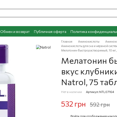
Обмен и возврат
Публичная оферта
Политика конфиденциаль
Главная
Аминокислоты
Аминоки
Аминокислоты для сна и нервной систем
Мелатонин быстрорастворимый, 10 мг, вк
Мелатонин бы
вкус клубники,
Natrol, 75 таб
Нет в наличии
Артикул: NTL07164
532 грн
592 грн
Войти
для отображения накоп
%