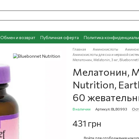
Обмен и возврат
Публичная оферта
Политика конфиденциаль
Главная
Аминокислоты
Аминоки
Аминокислоты для сна и нервной систем
Мелатонин, Melatonin, 3 мг, Bluebonnet
Мелатонин, Me
Nutrition, Ea
60 жевательн
В наличии
Артикул: BLB0993
Ост
431 грн
Войти
для отображения накоп
%