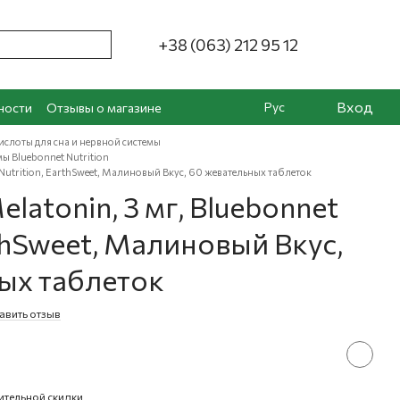
+38 (063) 212 95 12
Вход
Рус
ности
Отзывы о магазине
слоты для сна и нервной системы
ы Bluebonnet Nutrition
 Nutrition, EarthSweet, Малиновый Вкус, 60 жевательных таблеток
latonin, 3 мг, Bluebonnet
rthSweet, Малиновый Вкус,
ых таблеток
авить отзыв
ительной скидки