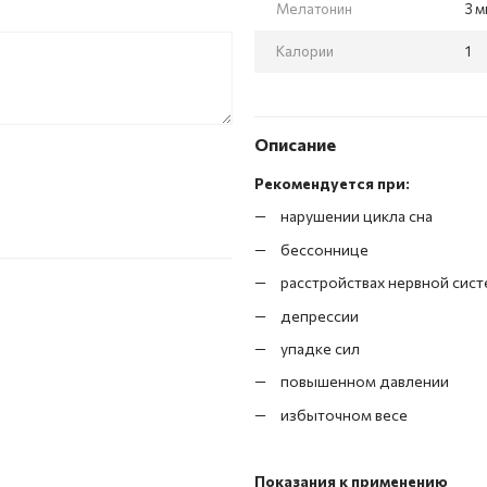
Мелатонин
3 м
Калории
1
Описание
Рекомендуется при:
нарушении цикла сна
бессоннице
расстройствах нервной сис
депрессии
упадке сил
повышенном давлении
избыточном весе
Показания к применению