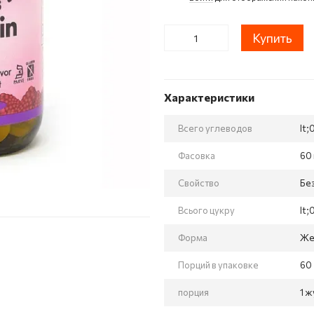
Купить
Характеристики
Всего углеводов
lt;
Фасовка
60
Свойство
Без
Всього цукру
lt;
Форма
Же
Порций в упаковке
60
порция
1 ж