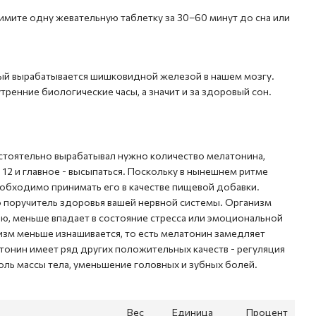
имите одну жевательную таблетку за 30–60 минут до сна или
рый вырабатывается шишковидной железой в нашем мозгу.
тренние биологические часы, а значит и за здоровый сон.
стоятельно вырабатывал нужно количество мелатонина,
12 и главное - высыпаться. Поскольку в нынешнем ритме
еобходимо принимать его в качестве
пищевой
добавки.
о поручитель здоровья вашей нервной системы. Организм
ю, меньше впадает в состояние стресса или эмоциональной
низм меньше изнашивается, то есть мелатонин замедляет
тонин имеет ряд других положительных качеств - регуляция
оль массы тела, уменьшение головных и зубных болей.
Вес
Единица
Процент