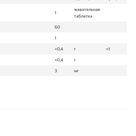
жевательная
1
таблетка
60
1
<0,4
г
<1
<0,4
г
3
мг