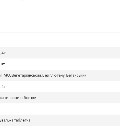
0,4 г
 шт
 ГМО, Вегетаріанський, Без глютену, Веганський
0,4 г
вательные таблетки
увальна таблетка