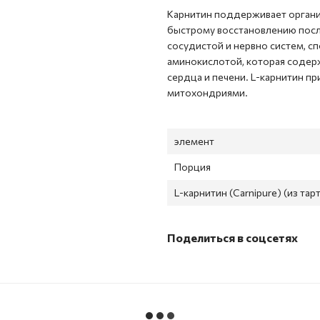
Карнитин поддерживает органи
быстрому восстановлению после
сосудистой и нервно систем, с
аминокислотой, которая содерж
сердца и печени. L-карнитин п
митохондриями.
элемент
Порция
L-карнитин (Carnipure) (из тар
Поделиться в соцсетях