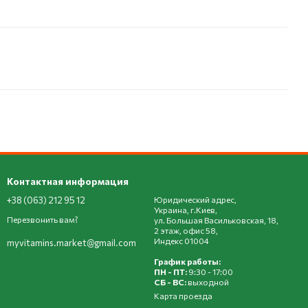
Контактная информация
+38 (063) 212 95 12
Юридический адрес,
Украина, г.Киев,
Перезвонить вам?
ул. Большая Васильковская, 18,
2 этаж, офис 58,
Индекс 01004
myvitamins.market@gmail.com
График работы:
ПН - ПТ:
9:30 - 17:00
СБ - ВС:
выходной
Карта проезда