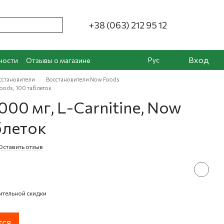
+38 (063) 212 95 12
Вход
Рус
ности
Отзывы о магазине
сстановители
Восстановители Now Foods
Foods, 100 таблеток
000 мг, L-Carnitine, Now
блеток
Оставить отзыв
ительной скидки
тся