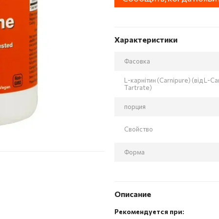
Характеристики
Фасовка
L-карнітин (Carnipure) (від L-Ca
Tartrate)
порция
Свойство
Форма
Описание
Рекомендуется при: