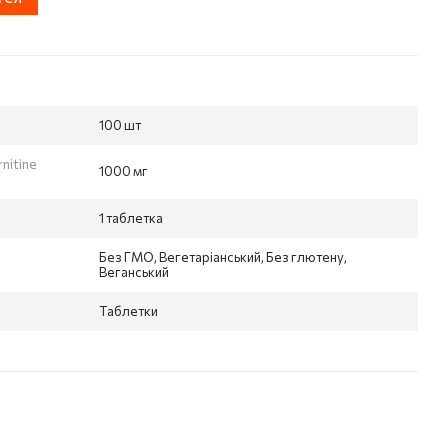
100 шт
rnitine
1000 мг
1 таблетка
Без ГМО, Вегетаріанський, Без глютену,
Веганський
Таблетки