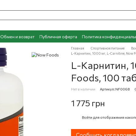
Обмен и возврат
Публичная оферта
Политика конфиденциаль
Главная
Спортивное питание
Во
L-Карнитин, 1000 мг, L-Carnitine, Now 
L-Карнитин, 1
Foods, 100 та
Нет в наличии
Артикул: NF0068
1 775 грн
Войти
для отображения накоп
%
Сообщить, когда появи