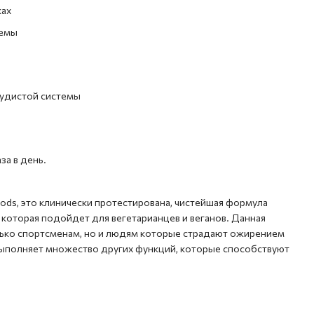
ках
темы
судистой системы
за в день.
ods, это клинически протестирована, чистейшая формула
которая подойдет для вегетарианцев и веганов. Данная
ько спортсменам, но и людям которые страдают ожирением
выполняет множество других функций, которые способствуют