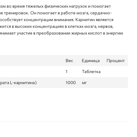
зм во время тяжелых физических нагрузок и помогает
 тренировок. Он помогает в работе мозга, сердечно-
пособствует концентрации внимания. Карнитин является
ится в высоких концентрациях в клетках мозга, нервов,
ринимает участие в преобразовании жирных кислот в энергию
Вес
Единица
Процент
1
Таблетка
трата L-карнитина)
1000
мг