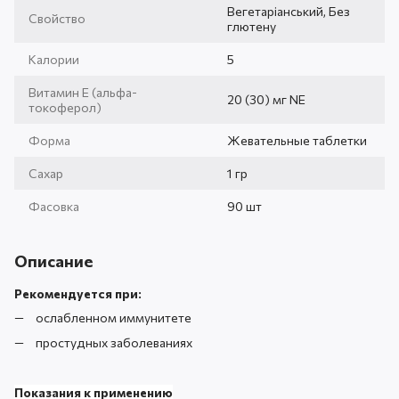
Вегетаріанський, Без
Свойство
глютену
Калории
5
Витамин Е (альфа-
20 (30) мг NE
токоферол)
Форма
Жевательные таблетки
Сахар
1 гр
Фасовка
90 шт
Описание
Рекомендуется при:
ослабленном иммунитете
простудных заболеваниях
Показания к применению