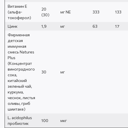
Витамин Е
20
(альфа-
мг NE
333
133
(30)
токоферол)
Цинк
1,9
мг
63
17
Фирменная
детская
иммунная
смесь Natures
Plus
(Концентрат
виноградного
30
мг
сока,
китайский
зеленый чай,
куркума,
чеснок, листья
оливы, гриб
шиитаке)
L. acidophilus
100
мкг
пробиотик