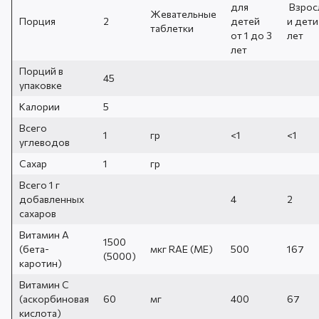
для
Взрос
Жевательные
Порция
2
детей
и дети
таблетки
от 1 до 3
лет
лет
Порций в
45
упаковке
Калории
5
Всего
1
гр
<1
<1
углеводов
Сахар
1
гр
Всего 1 г
добавленных
4
2
сахаров
Витамин А
1500
(бета-
мкг RAE (МЕ)
500
167
(5000)
каротин)
Витамин С
(аскорбиновая
60
мг
400
67
кислота)