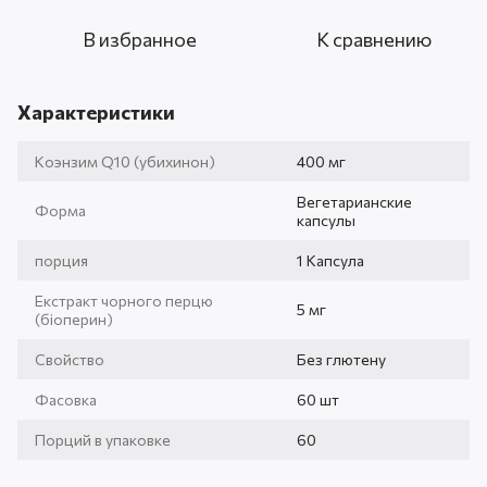
В избранное
К сравнению
Характеристики
Коэнзим Q10 (убихинон)
400 мг
Вегетарианские
Форма
капсулы
порция
1 Капсула
Екстракт чорного перцю
5 мг
(біоперин)
Свойство
Без глютену
Фасовка
60 шт
Порций в упаковке
60