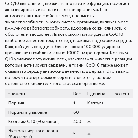
CoQ10 выполняет две жизненно важные функции: помогает
активизировать и защитить клетки организма. Его
антиоксидантные свойства могут повысить
жизнеспособность многих систем организма, включая мозг,
иммунную работоспособность, здоровье кожи, слизистых
оболочек и так далее. Из всех своих преимуществ CoQ10
наиболее известен тем, что поддерживает здоровье сердца.
Каждый день сердце отбивает около 100 000 ударов и
прокачивает приблизительно 10000 литров крови. Коэнзим
Q10 усиливает эту активность, «зажигая» химические реакции,
которые активируют сердечные ткани. CoQ10 также может
оказывать сердцу антиоксидантную поддержку. Это важно,
потому что энергоемкое сердце является участком
основного окислительного стресса в организме.
элемент
Вес
Единица
Процент
Порция
1
Капсула
Порций в упаковке
60
Коэнзим Q10 (убихинон)
400
мг
Экстракт черного перца
5
мг
(биоперин)