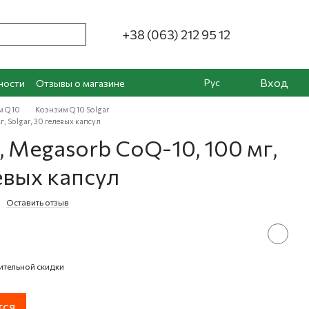
+38 (063) 212 95 12
Вход
Рус
ности
Отзывы о магазине
м Q10
Коэнзим Q10 Solgar
 Solgar, 30 гелевых капсул
 Megasorb CoQ-10, 100 мг,
левых капсул
Оставить отзыв
ительной скидки
тся