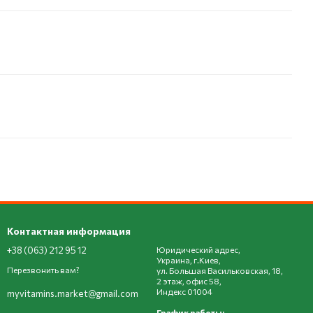
Контактная информация
+38 (063) 212 95 12
Юридический адрес,
Украина, г.Киев,
Перезвонить вам?
ул. Большая Васильковская, 18,
2 этаж, офис 58,
Индекс 01004
myvitamins.market@gmail.com
График работы: