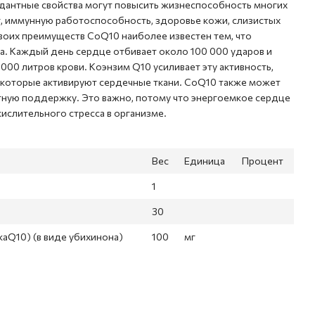
идантные свойства могут повысить жизнеспособность многих
г, иммунную работоспособность, здоровье кожи, слизистых
 своих преимуществ CoQ10 наиболее известен тем, что
. Каждый день сердце отбивает около 100 000 ударов и
000 литров крови. Коэнзим Q10 усиливает эту активность,
, которые активируют сердечные ткани. CoQ10 также может
тную поддержку. Это важно, потому что энергоемкое сердце
кислительного стресса в организме.
Вес
Единица
Процент
1
30
kaQ10) (в виде убихинона)
100
мг