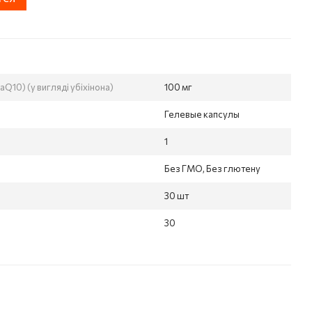
Q10) (у вигляді убіхінона)
100 мг
Гелевые капсулы
1
Без ГМО, Без глютену
30 шт
30