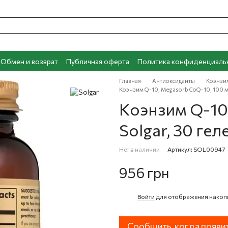
Обмен и возврат
Публичная оферта
Политика конфиденциаль
Главная
Антиоксиданты
Коэнзи
Коэнзим Q-10, Megasorb CoQ-10, 100 мг,
Коэнзим Q-10,
Solgar, 30 ге
Нет в наличии
Артикул: SOL00947
956 грн
Войти
для отображения накоп
%
Сообщить, когда появи