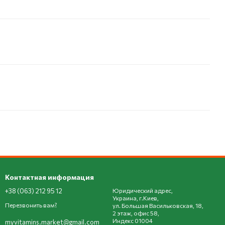
Контактная информация
+38 (063) 212 95 12
Юридический адрес,
Украина, г.Киев,
Перезвонить вам?
ул. Большая Васильковская, 18,
2 этаж, офис 58,
Индекс 01004
myvitamins.market@gmail.com