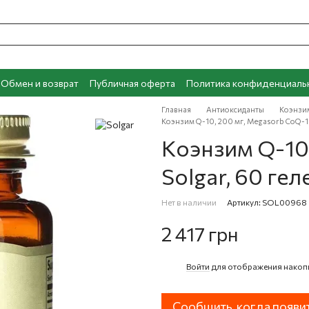
Обмен и возврат
Публичная оферта
Политика конфиденциаль
Главная
Антиоксиданты
Коэнзи
Коэнзим Q-10, 200 мг, Megasorb CoQ-10
Коэнзим Q-10,
Solgar, 60 ге
Нет в наличии
Артикул: SOL00968
2 417 грн
Войти
для отображения накоп
%
Сообщить, когда появи