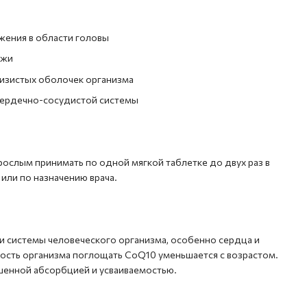
жения в области головы
ожи
изистых оболочек организма
сердечно-сосудистой системы
рослым принимать по одной мягкой таблетке до двух раз в
или по назначению врача.
и системы человеческого организма, особенно сердца и
ость организма поглощать CoQ10 уменьшается с возрастом.
шенной абсорбцией и усваиваемостью.