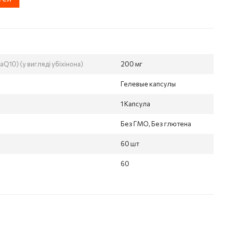
Q10) (у вигляді убіхінона)
200 мг
Гелевые капсулы
1 Капсула
Без ГМО, Без глютена
60 шт
60