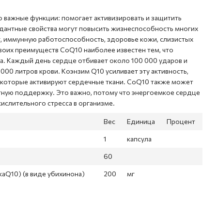
 важные функции: помогает активизировать и защитить
идантные свойства могут повысить жизнеспособность многих
г, иммунную работоспособность, здоровье кожи, слизистых
 своих преимуществ CoQ10 наиболее известен тем, что
. Каждый день сердце отбивает около 100 000 ударов и
000 литров крови. Коэнзим Q10 усиливает эту активность,
, которые активируют сердечные ткани. CoQ10 также может
тную поддержку. Это важно, потому что энергоемкое сердце
кислительного стресса в организме.
Вес
Единица
Процент
1
капсула
60
kaQ10) (в виде убихинона)
200
мг