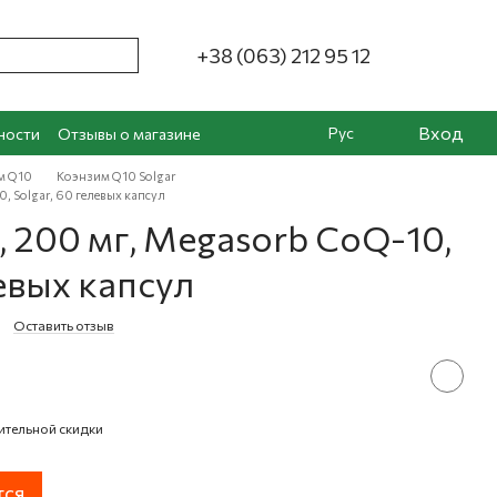
+38 (063) 212 95 12
Вход
Рус
ности
Отзывы о магазине
м Q10
Коэнзим Q10 Solgar
, Solgar, 60 гелевых капсул
 200 мг, Megasorb CoQ-10,
левых капсул
Оставить отзыв
ительной скидки
тся