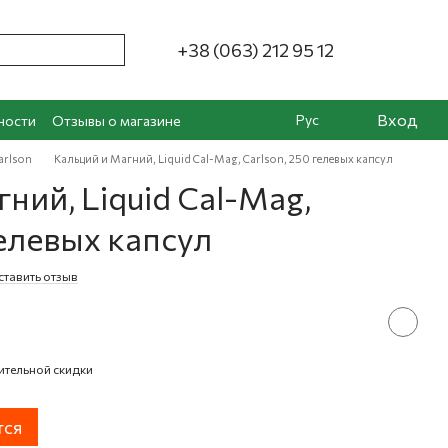
+38 (063) 212 95 12
Вход
Рус
ности
Отзывы о магазине
arlson
Кальций и Магний, Liquid Cal-Mag, Carlson, 250 гелевых капсул
ний, Liquid Cal-Mag,
гелевых капсул
тавить отзыв
ительной скидки
тся