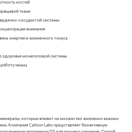
отность костей
хрящевой ткани
сердечно-сосудистой системы
онцентрации внимания
ень энергии и жизненного тонуса
 здоровья мочеполовой системы
 работу мышц
е минералы, которые влияют на множество жизненно важных
зма. Компания Carlson Labs представляет биоактивную
 дополненную витамином D3 для лучшего усвоения. Одной