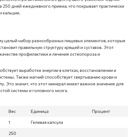
 на 250 дней ежедневного приема, что покрывает практически
и кальции.
му целый набор разнообразных пищевых элементов, которые
сстановит правильную структуру хрящей и суставов. Этот
качестве профилактики и лечения остеопороза и
обствует выработке энергии в клетках, восстановлении и
стемы. Также магний способствует свертыванию крови и
у. Это значит, что этот минерал имеет важное значение для
стой системы и головного мозга.
Вес
Единица
Процент
1
Гелевая капсула
250