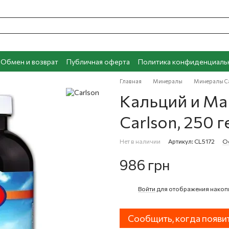
Обмен и возврат
Публичная оферта
Политика конфиденциаль
Главная
Минералы
Минералы C
Кальций и Маг
Carlson, 250 
Нет в наличии
Артикул: CL5172
Ос
986 грн
Войти
для отображения накоп
%
Сообщить, когда появи