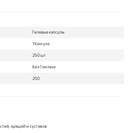
Гелевые капсулы
1 Капсула
250 шт
Без Глютена
250
тей, хрящей и суставов