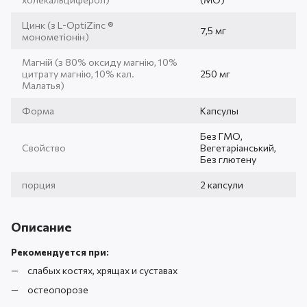
Цинк (з L-OptiZinc ®
7,5 мг
монометіонін)
Магній (з 80% оксиду магнію, 10%
цитрату магнію, 10% кал.
250 мг
Малатья)
Форма
Капсулы
Без ГМО,
Свойство
Вегетаріанський,
Без глютену
порция
2 капсули
Описание
Рекомендуется при:
слабых костях, хрящах и суставах
остеопорозе