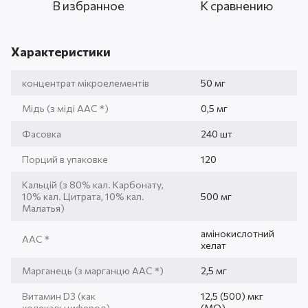
В избранное
К сравнению
Характеристики
концентрат мікроелементів
50 мг
Мідь (з міді AAC *)
0,5 мг
Фасовка
240 шт
Порций в упаковке
120
Кальцій (з 80% кал. Карбонату,
10% кал. Цитрата, 10% кал.
500 мг
Малатья)
амінокислотний
AAC *
хелат
Марганець (з марганцю AAC *)
2,5 мг
Витамин D3 (как
12,5 (500) мкг
холекальциферол)
(МО)