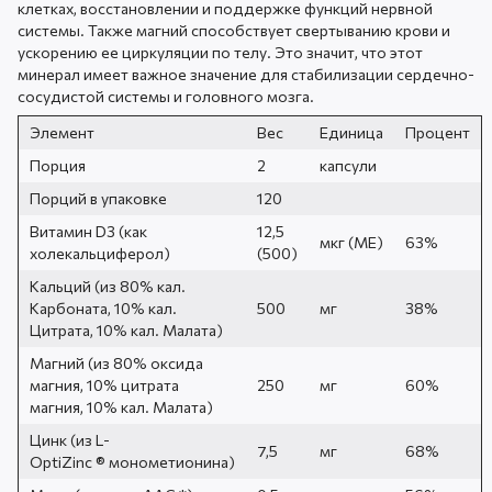
клетках, восстановлении и поддержке функций нервной
системы. Также магний способствует свертыванию крови и
ускорению ее циркуляции по телу. Это значит, что этот
минерал имеет важное значение для стабилизации сердечно-
сосудистой системы и головного мозга.
Элемент
Вес
Единица
Процент
Порция
2
капсули
Порций в упаковке
120
Витамин D3 (как
12,5
мкг (МЕ)
63%
холекальциферол)
(500)
Кальций (из 80% кал.
Карбоната, 10% кал.
500
мг
38%
Цитрата, 10% кал. Малата)
Магний (из 80% оксида
магния, 10% цитрата
250
мг
60%
магния, 10% кал. Малата)
Цинк (из L-
7,5
мг
68%
OptiZinc ® монометионина)