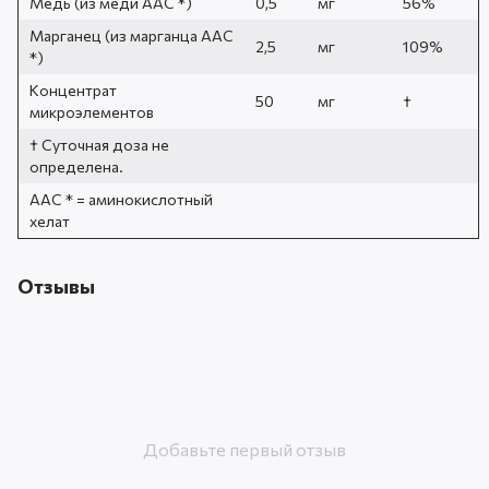
Медь (из меди AAC *)
0,5
мг
56%
Марганец (из марганца AAC
2,5
мг
109%
*)
Концентрат
50
мг
†
микроэлементов
† Суточная доза не
определена.
AAC * = аминокислотный
хелат
Отзывы
Добавьте первый отзыв