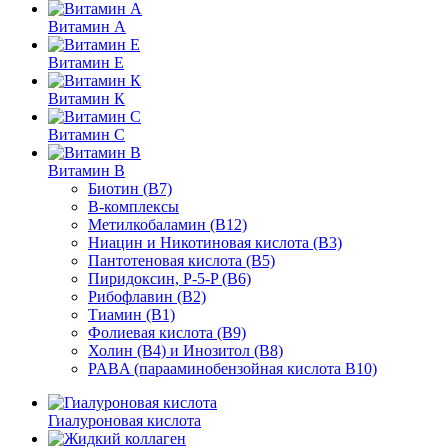
Витамин А
Витамин Е
Витамин К
Витамин С
Витамин В
Биотин (В7)
В-комплексы
Метилкобаламин (В12)
Ниацин и Никотиновая кислота (В3)
Пантотеновая кислота (В5)
Пиридоксин, P-5-P (B6)
Рибофлавин (В2)
Тиамин (В1)
Фолиевая кислота (В9)
Холин (В4) и Инозитол (В8)
PABA (парааминобензойная кислота В10)
Гиалуроновая кислота