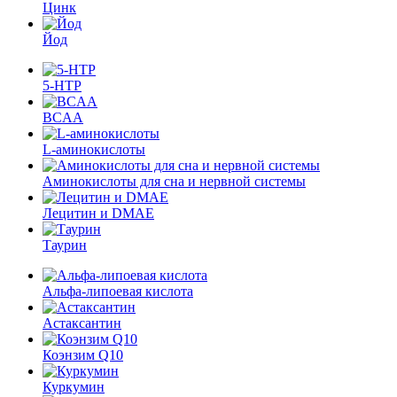
Цинк
Йод
5-HTP
BCAA
L-аминокислоты
Аминокислоты для сна и нервной системы
Лецитин и DMAE
Таурин
Альфа-липоевая кислота
Астаксантин
Коэнзим Q10
Куркумин