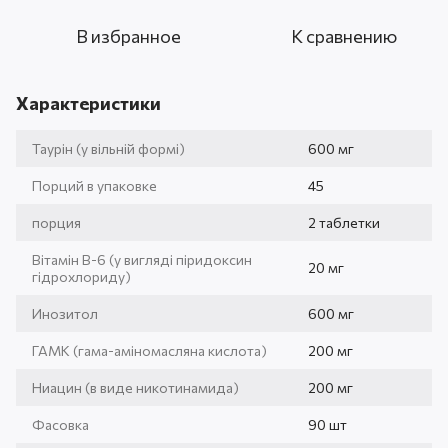
В избранное
К сравнению
Характеристики
Таурін (у вільній формі)
600 мг
Порций в упаковке
45
порция
2 таблетки
Вітамін B-6 (у вигляді піридоксин
20 мг
гідрохлориду)
Инозитол
600 мг
ГАМК (гама-аміномасляна кислота)
200 мг
Ниацин (в виде никотинамида)
200 мг
Фасовка
90 шт