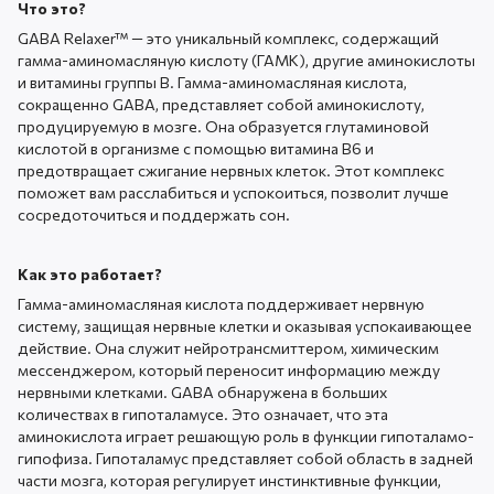
Что это?
GABA Relaxer™ — это уникальный комплекс, содержащий
гамма-аминомасляную кислоту (ГАМК), другие аминокислоты
и витамины группы B. Гамма-аминомасляная кислота,
сокращенно GABA, представляет собой аминокислоту,
продуцируемую в мозге. Она образуется глутаминовой
кислотой в организме с помощью витамина B6 и
предотвращает сжигание нервных клеток. Этот комплекс
поможет вам расслабиться и успокоиться, позволит лучше
сосредоточиться и поддержать сон.
Как это работает?
Гамма-аминомасляная кислота поддерживает нервную
систему, защищая нервные клетки и оказывая успокаивающее
действие. Она служит нейротрансмиттером, химическим
мессенджером, который переносит информацию между
нервными клетками. GABA обнаружена в больших
количествах в гипоталамусе. Это означает, что эта
аминокислота играет решающую роль в функции гипоталамо-
гипофиза. Гипоталамус представляет собой область в задней
части мозга, которая регулирует инстинктивные функции,