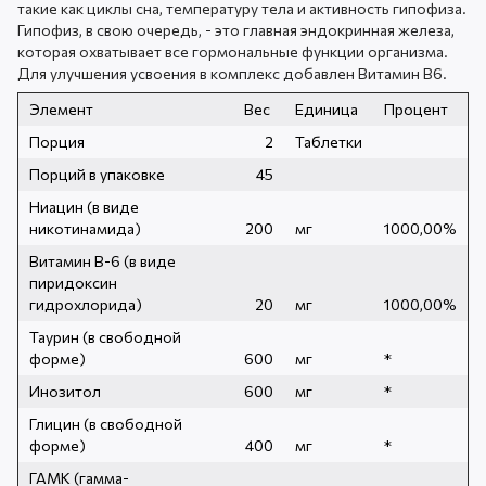
такие как циклы сна, температуру тела и активность гипофиза.
Гипофиз, в свою очередь, - это главная эндокринная железа,
которая охватывает все гормональные функции организма.
Для улучшения усвоения в комплекс добавлен Витамин B6.
Элемент
Вес
Единица
Процент
Порция
2
Таблетки
Порций в упаковке
45
Ниацин (в виде
никотинамида)
200
мг
1000,00%
Витамин B-6 (в виде
пиридоксин
гидрохлорида)
20
мг
1000,00%
Таурин (в свободной
форме)
600
мг
*
Инозитол
600
мг
*
Глицин (в свободной
форме)
400
мг
*
ГАМК (гамма-