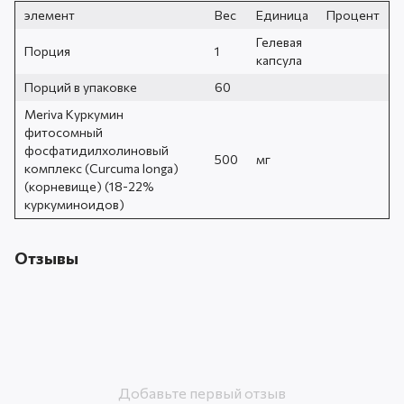
элемент
Вес
Единица
Процент
Гелевая
Порция
1
капсула
Порций в упаковке
60
Meriva Куркумин
фитосомный
фосфатидилхолиновый
500
мг
комплекс (Curcuma longa)
(корневище) (18-22%
куркуминоидов)
Отзывы
Добавьте первый отзыв