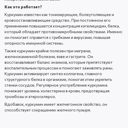
Как это работает?
Куркумин известен как тонизирующее, болеутоляющее и
кровоостанавливающее средство. При постоянном его
применении повышается концентрация кателицидин, белка,
который обладает противомикробными свойствами. Именно
он помогает справится с грибками и вирусами, повышая
опорность иммунной системы.
Также куркумин крайне полезен при мигрени,
желчнокаменной болезни, язве и гастрите. Он
восстанавливает баланс энзимов, которые препятствуют
воспалительным процессам и помогают заживлять раны.
Куркумин активизирует синтез коллагена, главного
структурного белка в организме, помогая этим укрепить
стенки сосудов. Регулярное употребление куркумина
понижает уровень холестерина в крови, предотвращая
тромбозы и атеросклероз.
Вдобавок, куркумин имеет желчегонное свойство, он
способствует сокращению желчного пузыря.