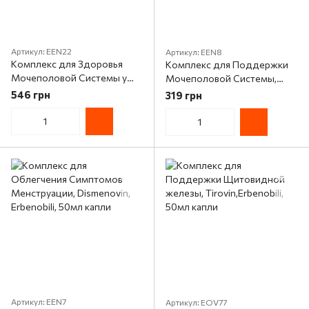
Артикул: EEN22
Артикул: EEN8
Комплекс для Здоровья
Комплекс для Поддержки
Мочеполовой Системы у
Мочеполовой Системы,
Мужчин, Erbenobili, ProstVin,
DiurVin, Erbenobili, 50мл
546 грн
319 грн
60 таблеток
капли
Артикул: EEN7
Артикул: EOV77