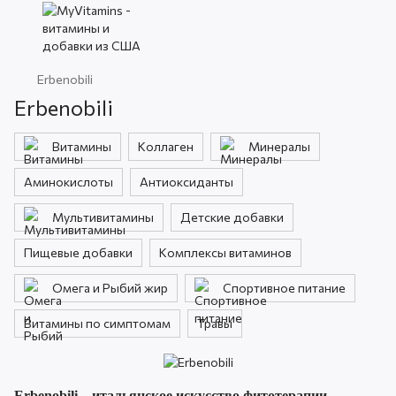
Erbenobili
Erbenobili
Витамины
Коллаген
Минералы
Аминокислоты
Антиоксиданты
Мультивитамины
Детские добавки
Пищевые добавки
Комплексы витаминов
Омега и Рыбий жир
Спортивное питание
Витамины по симптомам
Травы
Erbenobili – итальянское искусство фитотерапии