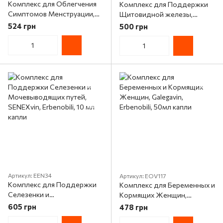
Комплекс для Облегчения
Комплекс для Поддержки
Симптомов Менструации,
Щитовидной железы,
Dismenovin, Erbenobili, 50мл
Tirovin,Erbenobili, 50мл капли
524 грн
500 грн
капли
Артикул: EEN34
Артикул: EOV117
Комплекс для Поддержки
Комплекс для Беременных и
Селезенки и
Кормящих Женщин,
Мочевыводящих путей,
Galegavin, Erbenobili, 50мл
605 грн
478 грн
SENEXvin, Erbenobili, 10 мл
капли