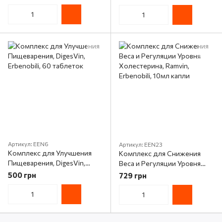
Erbenobili, 50мл капли
Erbenobili, 50мл капли
Артикул: EEN6
Артикул: EEN23
Комплекс для Улучшения
Комплекс для Снижения
Пищеварения, DigesVin,
Веса и Регуляции Уровня
Erbenobili, 60 таблеток
Холестерина, Ramvin,
500 грн
729 грн
Erbenobili, 10мл капли