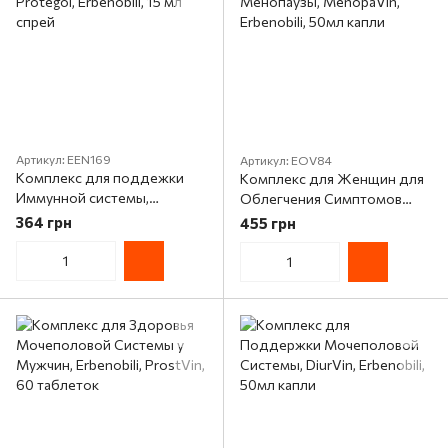
Артикул: EEN169
Артикул: EOV84
Комплекс для поддежки
Комплекс для Женщин для
Иммунной системы,
Облегчения Симптомов
Protegol, Erbenobili, 15 мл
Менопаузы, MenopaVin,
364 грн
455 грн
спрей
Erbenobili, 50мл капли