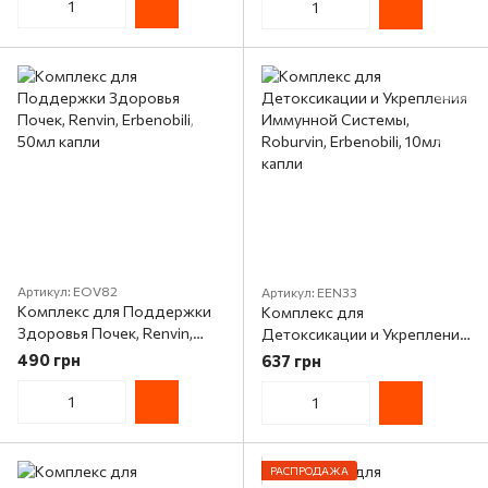
капли
Артикул: EOV82
Артикул: EEN33
Комплекс для Поддержки
Комплекс для
Здоровья Почек, Renvin,
Детоксикации и Укрепления
Erbenobili, 50мл капли
Иммунной Системы,
490 грн
637 грн
Roburvin, Erbenobili, 10мл
капли
РАСПРОДАЖА