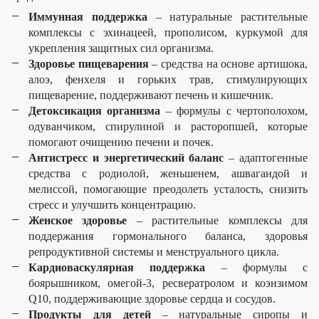
Иммунная поддержка
– натуральные растительные
комплексы с эхинацеей, прополисом, куркумой для
укрепления защитных сил организма.
Здоровье пищеварения
– средства на основе артишока,
алоэ, фенхеля и горьких трав, стимулирующих
пищеварение, поддерживают печень и кишечник.
Детоксикация организма
– формулы с чертополохом,
одуванчиком, спирулиной и расторопшей, которые
помогают очищению печени и почек.
Антистресс и энергетический баланс
– адаптогенные
средства с родиолой, женьшенем, ашвагандой и
мелиссой, помогающие преодолеть усталость, снизить
стресс и улучшить концентрацию.
Женское здоровье
– растительные комплексы для
поддержания гормонального баланса, здоровья
репродуктивной системы и менструального цикла.
Кардиоваскулярная поддержка
– формулы с
боярышником, омегой-3, ресвератролом и коэнзимом
Q10, поддерживающие здоровье сердца и сосудов.
Продукты для детей
– натуральные сиропы и