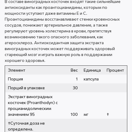
В составе виноградных косточек входят такие сильнейшие
антиоксиданты как проантоцианидины, которым по
мощности уступают даже витамины Е и С.
Проантоцианидины восстанавливают стенки кровеносных
сосудов, понижают артериальное давление, а также
регулируют уровень холестерина в крови, препятствуя
возникновению такого опасного заболевания, как
атеросклероз. Антиоксидантная защита экстракта
виноградных косточек может поддерживать здоровый
стареющий мозг и играть важную роль в поддержании
хорошего здоровья.
Элемент
Вес
Единица
Процент
Порция
1
капсула
Порций в упаковке
30
Экстракт виноградных
косточек (Proanthodyn) с
процианидолическим
значением 95
100
мг
†
†Суточная доза не
определена.