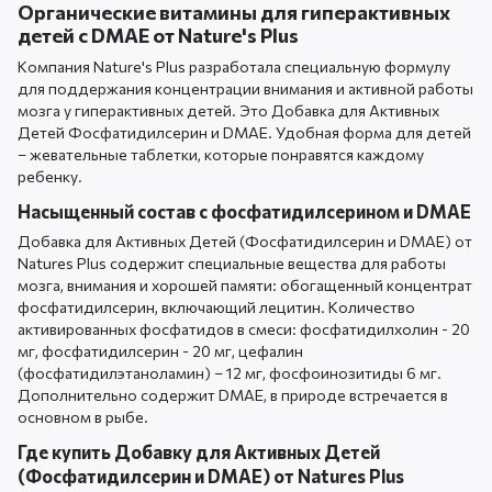
Органические витамины для гиперактивных
детей с DMAE от Nature's Plus
Компания Nature's Plus разработала специальную формулу
для поддержания концентрации внимания и активной работы
мозга у гиперактивных детей. Это Добавка для Активных
Детей Фосфатидилсерин и DMAE. Удобная форма для детей
– жевательные таблетки, которые понравятся каждому
ребенку.
Насыщенный состав с фосфатидилсерином и DMAE
Добавка для Активных Детей (Фосфатидилсерин и DMAE) от
Natures Plus содержит специальные вещества для работы
мозга, внимания и хорошей памяти: обогащенный концентрат
фосфатидилсерин, включающий лецитин. Количество
активированных фосфатидов в смеси: фосфатидилхолин - 20
мг, фосфатидилсерин - 20 мг, цефалин
(фосфатидилэтаноламин) – 12 мг, фосфоинозитиды 6 мг.
Дополнительно содержит DMAE, в природе встречается в
основном в рыбе.
Где купить Добавку для Активных Детей
(Фосфатидилсерин и DMAE) от Natures Plus