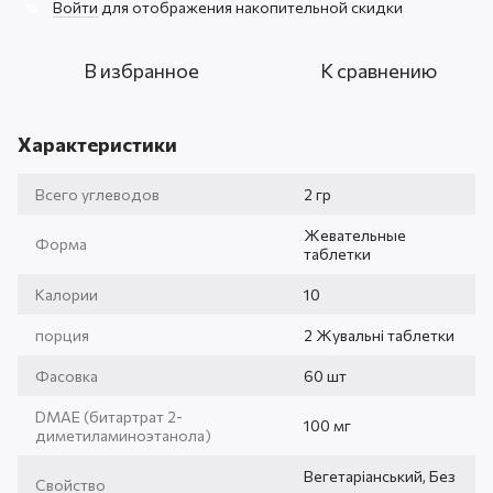
Войти
для отображения накопительной скидки
%
В избранное
К сравнению
Характеристики
Всего углеводов
2 гр
Жевательные
Форма
таблетки
Калории
10
порция
2 Жувальні таблетки
Фасовка
60 шт
DMAE (битартрат 2-
100 мг
диметиламиноэтанола)
Вегетаріанський, Без
Свойство