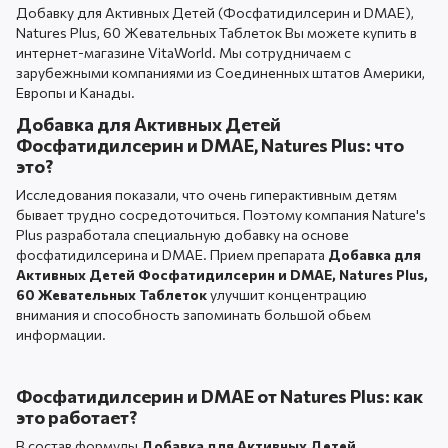
Добавку для Активных Детей (Фосфатидилсерин и DMAE),
Natures Plus, 60 Жевательных Таблеток Вы можете купить в
интернет-магазине VitaWorld. Мы сотрудничаем с
зарубежными компаниями из Соединенных штатов Америки,
Европы и Канады.
Добавка для Активных Детей
Фосфатидилсерин и DMAE, Natures Plus: что
это?
Исследования показали, что очень гиперактивным детям
бывает трудно сосредоточиться. Поэтому компания Nature's
Plus разработала специальную добавку на основе
фосфатидилсерина и DMAE. Прием препарата
Добавка для
Активных Детей Фосфатидилсерин и DMAE, Natures Plus,
60 Жевательных Таблеток
улучшит концентрацию
внимания и способность запоминать большой обьем
информации.
Фосфатидилсерин и DMAE от Natures Plus: как
это работает?
В состав формулы
Добавка для Активных Детей