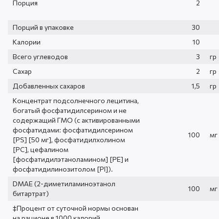
Порция
2
Порций в упаковке
30
Калории
10
Всего углеводов
3
гр
Сахар
2
гр
Добавленных сахаров
1,5
гр
Концентрат подсолнечного лецитина,
богатый фосфатидилсерином и не
содержащий ГМО (с активированными
фосфатидами: фосфатидилсерином
100
мг
[PS] [50 мг], фосфатидилхолином
[PC], цефалином
[фосфатидилэтаноламином] [PE] и
фосфатидилинозитолом [PI]).
DMAE (2-диметиламиноэтанол
100
мг
битартрат)
‡Процент от суточной нормы основан
на рационе в 1000 калорий.