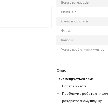
Всього вуглеводів
Вітамін C *
Суміш пробіотиків:
Форма
Калорій
Усього пробіотичних культур
Опис
Рекомендується при:
Болях в животі
Проблеми з роботою кишеч
роздратованому шлунку