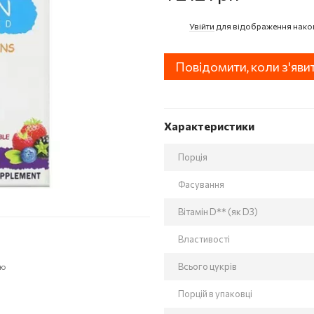
Увійти
для відображення нако
%
Повідомити, коли з'яви
Характеристики
Порція
Фасування
Вітамін D** (як D3)
Властивості
Всього цукрів
ою
Порцій в упаковці