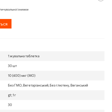
пичувальної знижки
ться
1 жувальна таблетка
30 шт
10 (400) мкг (МО)
Без ГМО, Вегетаріанський, Без глютену, Веганський
gt; 1 г
30