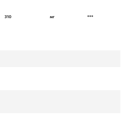
310
мг
***