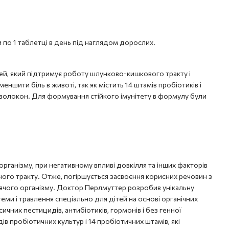
ти по 1 таблетці в день під наглядом дорослих.
ей, який підтримує роботу шлунково-кишкового тракту і
ншити біль в животі, так як містить 14 штамів пробіотиків і
х волокон. Для формування стійкого імунітету в формулу були
рганізму, при негативному впливі довкілля та інших факторів
ого тракту. Отже, погіршується засвоєння корисних речовин з
итячого організму. Доктор Перлмуттер розробив унікальну
еми і травлення спеціально для дітей на основі органічних
сичних пестицидів, антибіотиків, гормонів і без генної
дів пробіотичних культур і 14 пробіотичних штамів, які