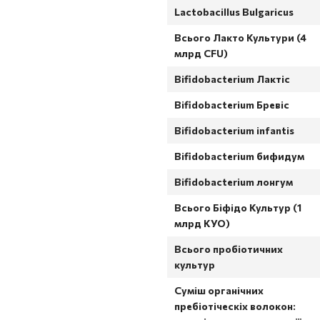
Lactobacillus Bulgaricus
Всього Лакто Культури (4
млрд CFU)
Bifidobacterium Лактіс
Bifidobacterium Бревіс
Bifidobacterium infantis
Bifidobacterium бифидум
Bifidobacterium лонгум
Всього Біфідо Культур (1
млрд КУО)
Всього пробіотичних
культур
Суміш органічних
пребіотіческіх волокон: