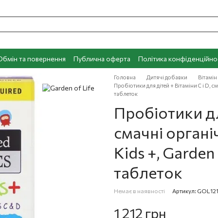
Обмін та повернення
Публична оферта
Політика конфіденційно
Головна
Дитячі добавки
Вітамін 
Пробіотики для дітей + Вітаміни C і D, с
таблеток
Пробіотики для
смачні органіч
Kids +, Garden
таблеток
Немає в наявності
Артикул: GOL12
1 212 грн