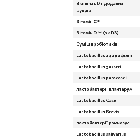
Включає 0 г доданих
цукрів
Вітамін C *
Вітамін D ** (як D3)
Суміш пробіотиків:
Lactobacillus ацидофілін
Lactobacillus gasseri
Lactobacillus paracasei
лактобактерії плантарум
Lactobacillus Casei
Lactobacillus Brevis
лактобактерії рамнозус
Lactobacillus salivarius