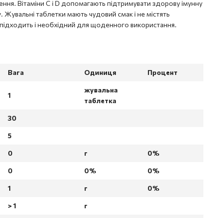
ння. Вітаміни C і D допомагають підтримувати здорову імунну
. Жувальні таблетки мають чудовий смак і не містять
підходить і необхідний для щоденного використання.
Вага
Одиниця
Процент
жувальна
1
таблетка
30
5
0
г
0%
0
0%
0%
1
г
0%
> 1
г