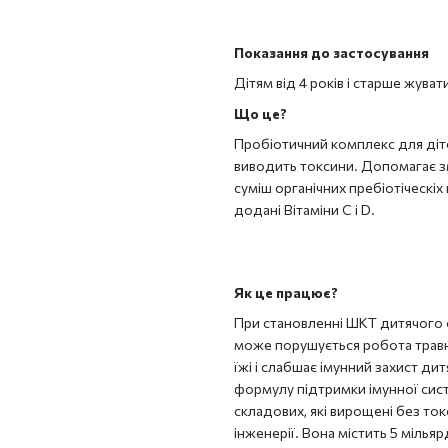
Показання до застосування
Дітям від 4 років і старше жува
Що це?
Пробіотичний комплекс для діт
виводить токсини. Допомагає зме
суміш органічних пребіотіческі
додані Вітаміни C і D.
Як це працює?
При становленні ШКТ дитячого о
може порушується робота травн
їжі і слабшає імунний захист д
формулу підтримки імунної сист
складових, які вирощені без ток
інженерії. Вона містить 5 мільяр