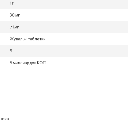
1 г
30 мг
71 мг
Жувальні таблетки
5
5 миллиардов КОЕ1
ника