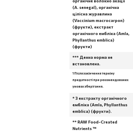
органічне волокно акації
(A. senegal), органічна
цілісна журавлина
(Vaccinium macrocarpon)
(фрукти), екстракт
органічного ембліка (Amla,
Phyllanthus emblica)
(фрукти)
*** Денна норма не
встановлена.
1 Після закінчення терміну
придатності при рекомендованих
умовах зберігання.
* З екстракту органічного
ембліка (Amla, Phyllanthus
emblica) (фрукти).
** RAW Food-Created
Nutrients ™