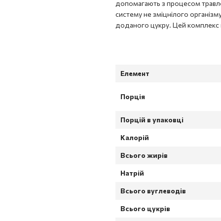
допомагають з процесом травле
систему не зміцнілого організму
доданого цукру. Цей комплекс 
Елемент
Порція
Порцій в упаковці
Калорій
Всього жирів
Натрій
Всього вуглеводів
Всього цукрів