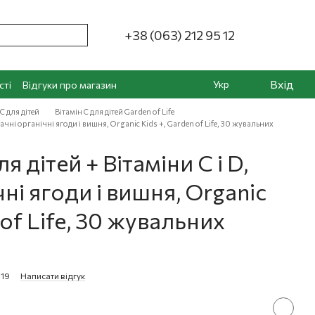
+38 (063) 212 95 12
Вхід
Укр
сті
Відгуки про магазин
С для дітей
Вітамін С для дітей Garden of Life
мачні органічні ягоди і вишня, Organic Kids +, Garden of Life, 30 жувальних
 дітей + Вітаміни C і D,
ні ягоди і вишня, Organic
 of Life, 30 жувальних
119
Написати відгук