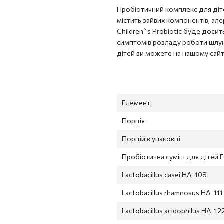
Пробіотичний комплекс для діте
містить зайвих компонентів, але
Children`s Probiotic буде досит
симптомів розладу роботи шлунк
дітей ви можете на нашому сайті 
Елемент
Порція
Порцій в упаковці
Пробіотична суміш для дітей F
Lactobacillus casei HA-108
Lactobacillus rhamnosus HA-111
Lactobacillus acidophilus HA-12