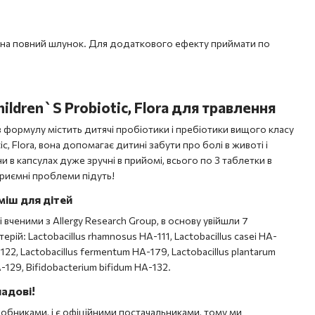
 на повний шлунок. Для додаткового ефекту приймати по
ildren`S Probiotic, Flora для травлення
в формулу містить дитячі пробіотики і пребіотики вищого класу
c, Flora, вона допомагає дитині забути про болі в животі і
и в капсулах дуже зручні в прийомі, всього по 3 таблетки в
еприємні проблеми підуть!
міш для дітей
 вченими з Allergy Research Group, в основу увійшли 7
ерій: Lactobacillus rhamnosus HA-111, Lactobacillus casei HA-
-122, Lactobacillus fermentum HA-179, Lactobacillus plantarum
-129, Bifidobacterium bifidum HA-132.
ладові!
обниками, і є офіційними постачальниками, тому ми