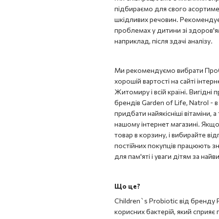
підбираємо для свого асортимент
шкідливих речовин. Рекомендуєм
проблемах у дитини зі здоров'я
наприклад, після здачі аналізу.
Ми рекомендуємо вибрати Пробіот
хорошій вартості на сайті інтерн
Житомиру і всій країні. Вигідні
брендів Garden of Life, Natrol -
придбати найякісніші вітаміни, 
нашому інтернет магазині. Якщ
товар в корзину, і вибирайте ві
постійних покупців працюють зн
для пам'яті і уваги дітям за най
Що це?
Children`s Probiotic від бренду
корисних бактерій, який сприяє