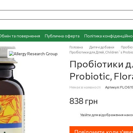
Обмін та повернення
Публична оферта
Політика конфіденційно
Головна
Дитячі добавки
Пробіот
Пробіотики для Дітей, Children`s Probiot
Пробіотики дл
Probiotic, Flo
Немає в наявності
Артикул: FLO61
838 грн
Увійти
для відображення нако
%
Повідомити, коли з'яви