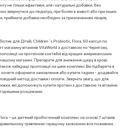
у не тільки ефективні, але і натуральні добавки, без
о звернутися до педіатра, при болях в животі або при інших
м, приймати добавки необхідно за призначенням лікарів,
ик для Дітей, Children`s Probiotic, Flora, 60 капсул по
ет магазину вітамінів VitaWorld з доставкою по Чернігову,
 пропозиції на протеїнові коктейлі від кращих американських
 в нашому магазині. Препарати для зниження цукру в крові,
а також найкращі пропозиції на цинк комплекс Ви підберете в
о хочете оформити замовлення або купити таурин - додавайте
дповідний метод доставки і оплати. Зверніть увагу, що для
ижки, які допоможуть купити протеїн з доставкою та вітаміни
вигіднішими розцінками.
 Flora – це дитячий пробіотичний комплекс на основі 7 штамів
 правильному травленню і кращому засвоєнню всіх поживних