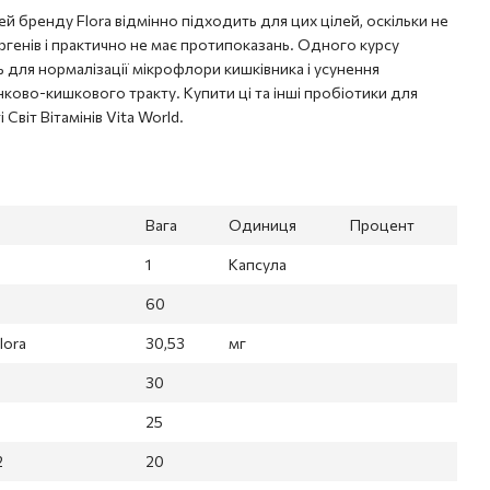
й бренду Flora відмінно підходить для цих цілей, оскільки не
ргенів і практично не має протипоказань. Одного курсу
ь для нормалізації мікрофлори кишківника і усунення
ово-кишкового тракту. Купити ці та інші пробіотики для
Світ Вітамінів Vita World.
Вага
Одиниця
Процент
1
Капсула
60
lora
30,53
мг
30
25
2
20