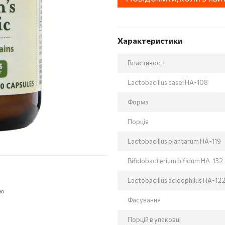
Характеристики
Властивості
Lactobacillus casei HA-108
Форма
Порція
Lactobacillus plantarum HA-119
Bifidobacterium bifidum HA-132
Lactobacillus acidophilus HA-12
ою
Фасування
Порцій в упаковці