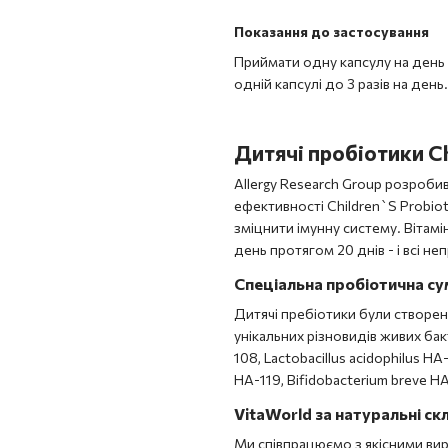
Показання до застосування
Приймати одну капсулу на день
одній капсулі до 3 разів на день.
Дитячі пробіотики Ch
Allergy Research Group розроби
ефективності Children`S Probioti
зміцнити імунну систему. Вітамін
день протягом 20 днів - і всі н
Спеціальна пробіотична су
Дитячі пребіотики були створені
унікальних різновидів живих бакт
108, Lactobacillus acidophilus HA
HA-119, Bifidobacterium breve HA
VitaWorld за натуральні ск
Ми співпрацюємо з якісними вир