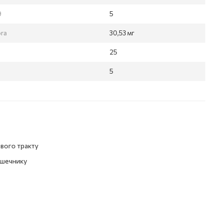
9
5
ora
30,53 мг
25
5
вого тракту
ишечнику