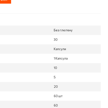
Без глютену
30
Капсули
1 Капсула
10
5
2
20
60 шт
60