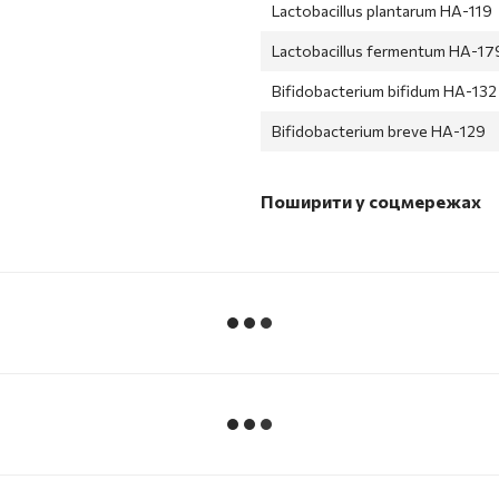
Lactobacillus plantarum HA-119
Lactobacillus fermentum HA-17
Bifidobacterium bifidum HA-132
Bifidobacterium breve HA-129
Поширити у соцмережах