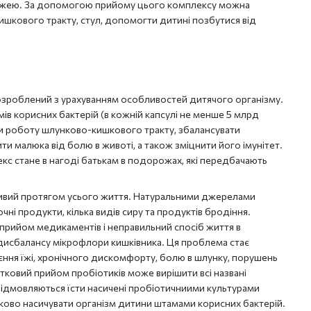
 їжею. За допомогою прийому цього комплексу можна
шкового тракту, стул, допомогти дитині позбутися від
озроблений з урахуванням особливостей дитячого організму.
мів корисних бактерій (в кожній капсулі не менше 5 млрд
ити роботу шлунково-кишкового тракту, збалансувати
и малюка від болю в животі, а також зміцнити його імунітет.
с стане в нагоді батькам в подорожах, які передбачають
ивий протягом усього життя. Натуральними джерелами
чні продукти, кілька видів сиру та продуктів бродіння.
 прийом медикаментів і неправильний спосіб життя в
дисбалансу мікрофлори кишківника. Ця проблема стає
ння їжі, хронічного дискомфорту, болю в шлунку, порушень
тковий прийом пробіотиків може вирішити всі названі
відмовляються їсти насичені пробіотичниими культурами
ово насичувати організм дитини штамами корисних бактерій.