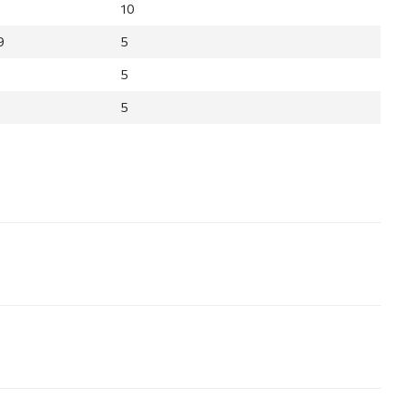
10
9
5
5
5