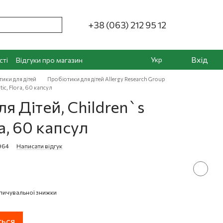
+38 (063) 212 95 12
Вхід
Укр
сті
Відгуки про магазин
ики для дітей
Пробіотики для дітей Allergy Research Group
ic, Flora, 60 капсул
я Дітей, Children`s
ra, 60 капсул
964
Написати відгук
пичувальної знижки
ться