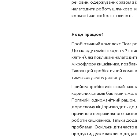
речовин, одержуваних разом з
налагодити роботу шлунково-ки
кольок і частих болів в животі.
Як це працює?
Пробіотичний комплекс Flora р
До складу суміші входять 7 шта
клітин), які покликані налагод
мікрофлору кишківника, позбавит
Також цей пробіотичний комплек
тимчасову зміну раціону.
Прийом пробіотиків вкрай важл
корисних штамів бактерій є моло
Поганий і одноманітний раціон,
дорослому віці призводить до 
причиною неправильного засвоє
роботи кишківника. Тільки дода
проблеми. Оскільки діти часто 
продукти, дуже важливо додатк