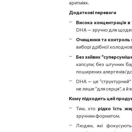
аритміях.
Додаткові переваги
Висока концентрація в 1
DHA — зручно для щоде
Очищення та контроль я
виборі дрібної холоднов
Без зайвих “суперсуміше
капсули; без штучних ба
поширених алергенів/до
DHA — це “структурний”
не лише “для серця”, а й 
Кому підходить цей проду
Тим, хто
рідко їсть ж
зручним форматом.
Людям, які фокусуют