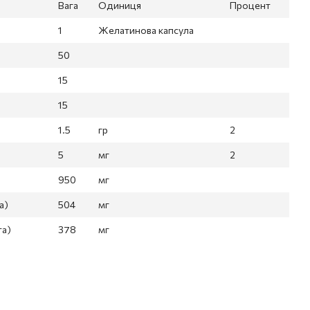
Вага
Одиниця
Процент
1
Желатинова капсула
50
15
15
1.5
гр
2
5
мг
2
3
950
мг
а)
504
мг
та)
378
мг