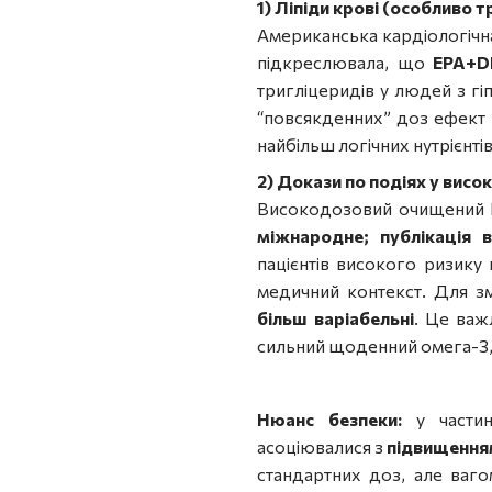
1) Ліпіди крові (особливо
Американська кардіологічна
підкреслювала, що
EPA+D
тригліцеридів у людей з гі
“повсякденних” доз ефект 
найбільш логічних нутрієнті
2) Докази по подіях у висо
Високодозовий очищений E
міжнародне; публікація 
пацієнтів високого ризику 
медичний контекст. Для з
більш варіабельні
. Це важ
сильний щоденний омега-3, а
Нюанс безпеки:
у частині
асоціювалися з
підвищенням
стандартних доз, але ваго