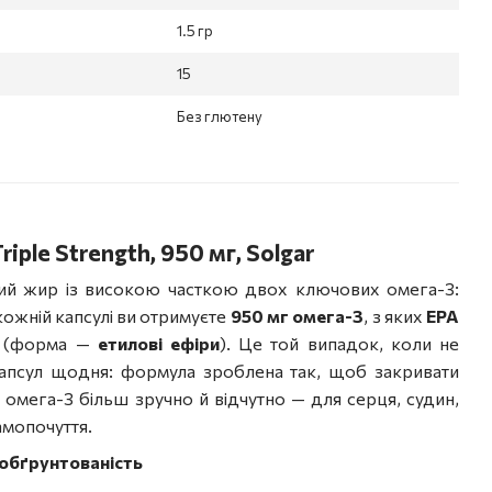
1.5 гр
15
Без глютену
riple Strength, 950 мг, Solgar
ий жир із високою часткою двох ключових омега-3:
 кожній капсулі ви отримуєте
950 мг омега-3
, з яких
EPA
(форма —
етилові ефіри
). Це той випадок, коли не
апсул щодня: формула зроблена так, щоб закривати
омега-3 більш зручно й відчутно — для серця, судин,
амопочуття.
 обґрунтованість