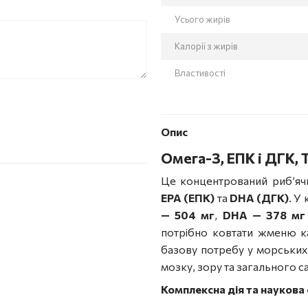
Усього жирів
Калорії з жирів
Властивості
Опис
Омега-3, ЕПК і ДГК, T
Це концентрований риб’яч
EPA (ЕПК)
та
DHA (ДГК)
. У
— 504 мг
,
DHA — 378 мг
потрібно ковтати жменю к
базову потребу у морських 
мозку, зору та загального с
Комплексна дія та наукова