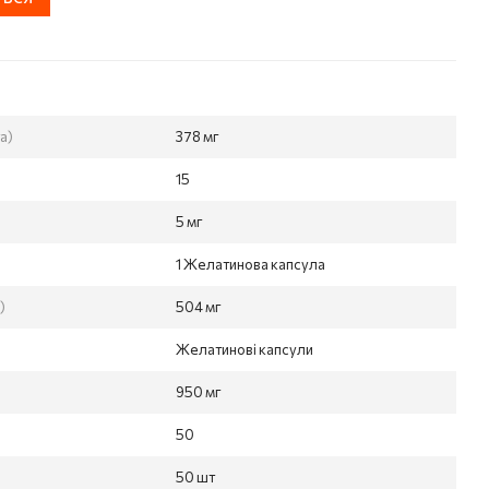
а)
378 мг
15
5 мг
1 Желатинова капсула
)
504 мг
Желатинові капсули
950 мг
50
50 шт