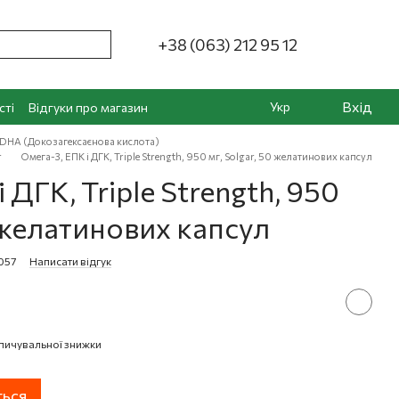
+38 (063) 212 95 12
Вхід
Укр
сті
Відгуки про магазин
DHA (Докозагексаєнова кислота)
r
Омега-3, ЕПК і ДГК, Triple Strength, 950 мг, Solgar, 50 желатинових капсул
 ДГК, Triple Strength, 950
0 желатинових капсул
057
Написати відгук
пичувальної знижки
ться