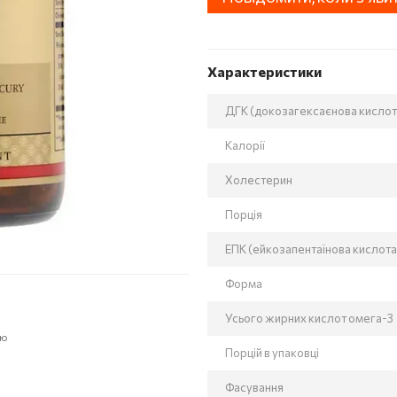
Характеристики
ДГК (докозагексаєнова кислот
Калорії
Холестерин
Порція
ЕПК (ейкозапентаїнова кислота
Форма
Усього жирних кислот омега-3
ою
Порцій в упаковці
Фасування