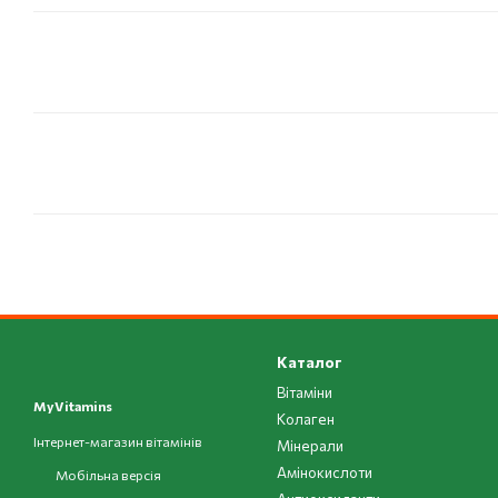
Каталог
Вітаміни
MyVitamins
Колаген
Інтернет-магазин вітамінів
Мінерали
Амінокислоти
Мобільна версія