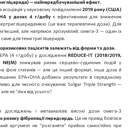
 тригліцериди) — найпередбачуваніший ефект.
 асоціація у науковому повідомленні
2019 року (США)
HA у дозах 4 г/добу
є ефективними для зниження
пертригліцеридемією (це вже терапевтичні дози). Для
м’якший, але напрямок зрозумілий: омега-3 — один із
в саме для теми тригліцеридів.
коризикових пацієнтів залежать від форми та дози.
PA (4 г/добу) у дослідженні
REDUCE-IT (2018/2019,
в NEJM)
знижував ризик серцево-судинних подій у
на фоні статинів — але це інший формат, інша доза й
мішаних EPA+DHA добавок результати в середньому
ливо для чесного очікування: Solgar Triple Strength —
ле не “ліки від усього”.
 досліджень і метааналізів високі дози омега-3
 ризику фібриляції передсердь
. Це не привід боятися
мий аргумент не “розганяти” прийом самостійно при