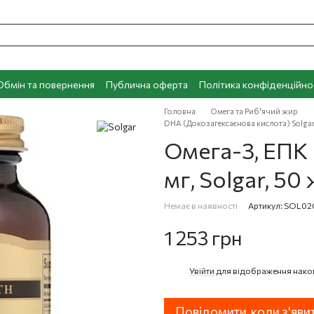
Обмін та повернення
Публична оферта
Політика конфіденційно
Головна
Омега та Риб'ячий жир
DHA (Докозагексаєнова кислота) Solga
Омега-3, ЕПК і
мг, Solgar, 5
Немає в наявності
Артикул: SOL02
1 253 грн
Увійти
для відображення нако
%
Повідомити, коли з'яви