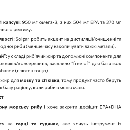
 капсулі:
950 мг омега-3, з них 504 мг EPA та 378 мг
нного режиму.
кості:
Solgar робить акцент на дистиляції/очищенні та
одної риби (менше часу накопичувати важкі метали).
й”:
у складі риб’ячий жир та допоміжні компоненти для
рвників/консервантів, заявлено “free of” для багатьох
бавок (глютен тощо).
 жир для
мозку та сітківки
, тому продукт часто беруть
як базу раціону, коли риби в меню мало.
кт
ирну морську рибу
і хоче закрити дефіцит EPA+DHA
ься на
серці та судинах
, але хочуть інструмент із