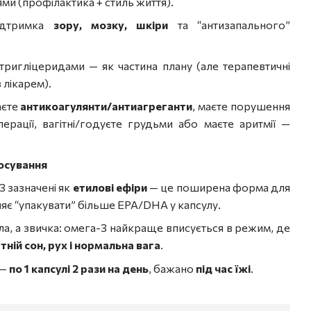
ми (профілактика + стиль життя).
ідтримка
зору, мозку, шкіри
та “антизапального”
ригліцеридами — як частина плану (але терапевтичні
з лікарем).
аєте
антикоагулянти/антиагреганти
, маєте порушення
ерації, вагітні/годуєте грудьми або маєте аритмії —
тосування
3 зазначені як
етилові ефіри
— це поширена форма для
ляє “упакувати” більше EPA/DHA у капсулу.
а, а звичка: омега-3 найкраще вписується в режим, де
ній сон, рух і нормальна вага
.
 —
по 1 капсулі 2 рази на день
, бажано
під час їжі
.