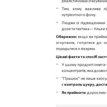
реалістичними очікування
Тим, кому важлива п
нутрієнтного фону.
Людям із підвищеними т
дози та тактика — тільки 
Обережно:
якщо ви прийм
згортання, готуєтеся до оп
порадьтеся з лікарем.
Цікаві факти та спосіб зас
У цьому продукті омега-
концентратів, яка дозво
“Працює” не лише капсул
є
контроль цукру, достат
Як приймати:
дорослим