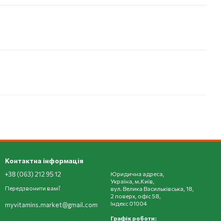
Контактна інформація
+38 (063) 212 95 12
Юридична адреса,
Україна, м.Київ,
Передзвонити вам?
вул. Велика Васильківська, 18,
2 поверх, офіс 58,
Індекс 01004
myvitamins.market@gmail.com
Графік роботи: