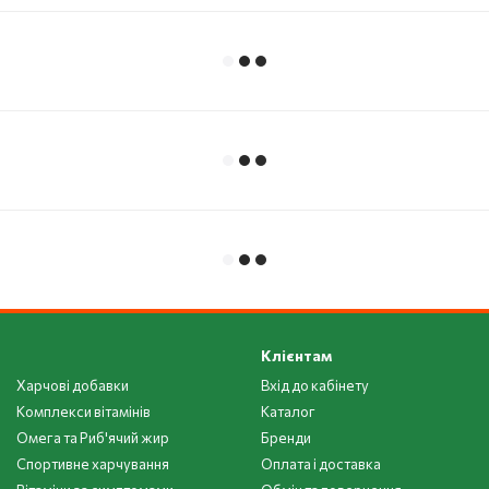
Клієнтам
Харчові добавки
Вхід до кабінету
Комплекси вітамінів
Каталог
Омега та Риб'ячий жир
Бренди
Спортивне харчування
Оплата і доставка