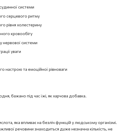
судинної системи
ого серцевого ритму
го рівня холестерину
ного кровообігу
у нервової системи
ації уваги
го настрою та емоційної рівноваги
одня, бажано під час їжі, як харчова добавка.
слота, яка впливає на безліч функцій у людському організмі.
важливої речовини знаходиться дуже незначна кількість, не