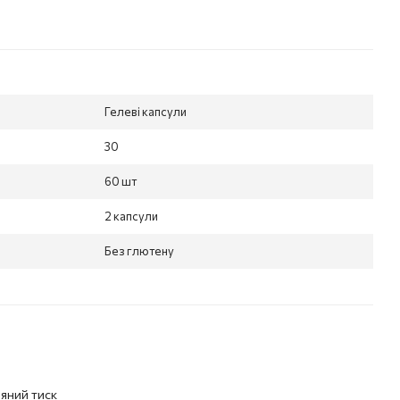
Гелеві капсули
30
60 шт
2 капсули
Без глютену
яний тиск