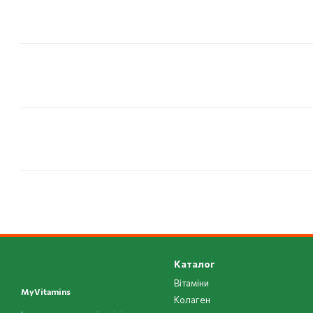
Каталог
Вітаміни
MyVitamins
Колаген