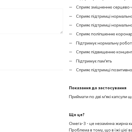
Сприяє зміцненню серцево-
Сприяє підтримці нормальн
Сприяє підтримці нормально
Сприяє поліпшенню коронар
Підтримує нормальну робот
Сприяє підвищенню концентр
Підтримує пам'ять
Сприяє підтримці позитивно
Показання до застосування
Приймати по дві м'які капсули щ
Що це?
Омега-3 - це незамінна жирна ки
Проблема в тому, що в їжі цієї 