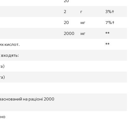
20
2
г
3%†
20
мг
7%†
2000
мг
**
их кислот.
**
 входять:
та)
та)
заснований на раціоні 2000
ено