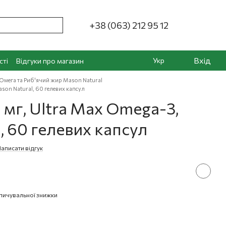
+38 (063) 212 95 12
Вхід
Укр
сті
Відгуки про магазин
Омега та Риб'ячий жир Mason Natural
ason Natural, 60 гелевих капсул
 мг, Ultra Max Omega-3,
, 60 гелевих капсул
аписати відгук
пичувальної знижки