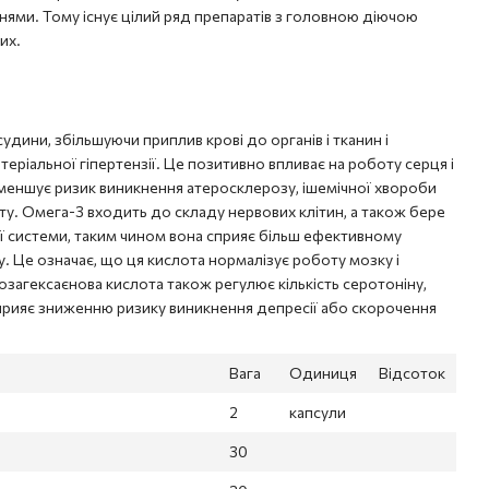
ннями. Тому існує цілий ряд препаратів з головною діючою
них.
дини, збільшуючи приплив крові до органів і тканин і
іальної гіпертензії. Це позитивно впливає на роботу серця і
зменшує ризик виникнення атеросклерозу, ішемічної хвороби
ьту. Омега-3 входить до складу нервових клітин, а також бере
ої системи, таким чином вона сприяє більш ефективному
 Це означає, що ця кислота нормалізує роботу мозку і
озагексаєнова кислота також регулює кількість серотоніну,
 сприяє зниженню ризику виникнення депресії або скорочення
Вага
Одиниця
Відсоток
2
капсули
30