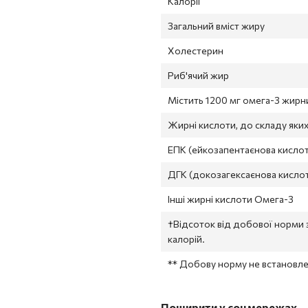
Калорії
Загальний вміст жиру
Холестерин
Риб'ячий жир
Містить 1200 мг омега-3 жирн
Жирні кислоти, до складу яких
ЕПК (ейкозапентаєнова кисло
ДГК (докозагексаєнова кисло
Інші жирні кислоти Омега-3
†Відсоток від добової норми 
калорій.
** Добову норму не встановл
Поширити у соцмережах