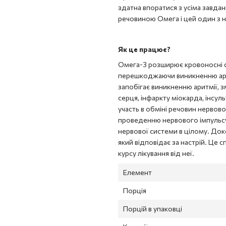
здатна впоратися з усіма завда
речовиною Омега і цей один з 
Як це працює?
Омега-3 розширює кровоносні су
перешкоджаючи виникненню артер
запобігає виникненню аритмії, 
серця, інфаркту міокарда, інсул
участь в обміні речовин нервов
проведенню нервового імпульсу.
нервової системи в цілому. Док
який відповідає за настрій. Це
курсу лікування від неї.
Елемент
Порція
Порцій в упаковці