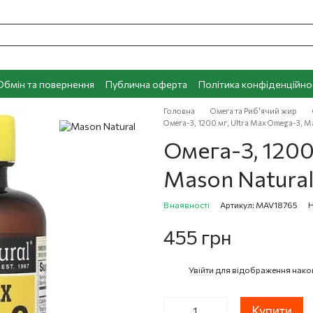
Обмін та повернення
Публична оферта
Політика конфіденційно
Головна
Омега та Риб'ячий жир
Омега-3, 1200 мг, Ultra Max Omega-3, M
Омега-3, 1200
Mason Natural
В наявності
Артикул: MAV18765
Н
455 грн
Увійти
для відображення нако
%
Купити