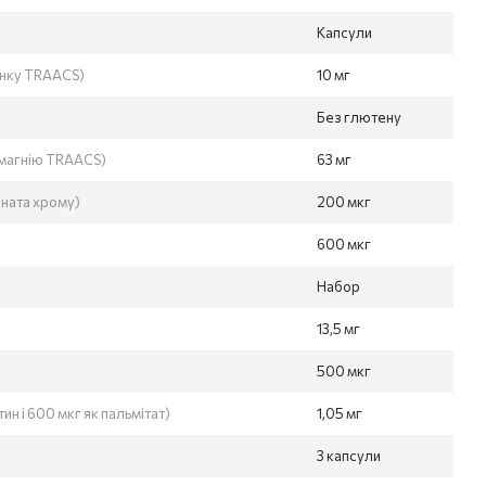
Капсули
цинку TRAACS)
10 мг
Без глютену
т магнію TRAACS)
63 мг
ината хрому)
200 мкг
600 мкг
Набор
13,5 мг
500 мкг
ин і 600 мкг як пальмітат)
1,05 мг
3 капсули