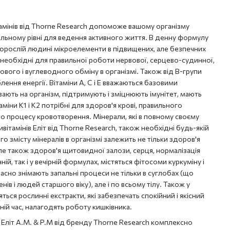
мінів від Thorne Research допоможе вашому організму
льному рівні для ведення активного життя. В денну формулу
і дорослій людині мікроелементи в підвищених, але безпечних
В необхідні для правильної роботи нервової, серцево-судинної,
вого і вуглеводного обміну в організмі. Також від В-групи
ння енергії. Вітаміни А, С і Е вважаються базовими
вають на організм, підтримують і зміцнюють імунітет, мають
аміни К1 і К2 потрібні для здоров'я крові, правильного
о процесу кровотворення. Мінерали, які в повному своєму
вітамінів Еліт від Thorne Research, також необхідні будь-якій
о змісту мінералів в організмі залежить не тільки здоров'я
к, але також здоров'я щитовидної залози, серця, нормалізація
ній, так і у вечірній формулах, містяться фітосоми куркуміну і
асно знімають запальні процеси не тільки в суглобах (що
в і людей старшого віку), але і по всьому тілу. Також у
ться рослинні екстракти, які забезпечать спокійний і якісний
рній час, налагодять роботу кишківника.
в Еліт A.M. & P.M від бренду Thorne Research комплексно