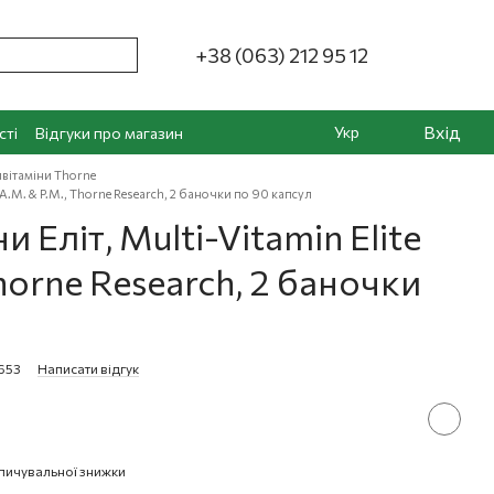
+38 (063) 212 95 12
Вхід
Укр
сті
Відгуки про магазин
вітаміни Thorne
 A.M. & P.M., Thorne Research, 2 баночки по 90 капсул
 Еліт, Multi-Vitamin Elite
horne Research, 2 баночки
653
Написати відгук
пичувальної знижки