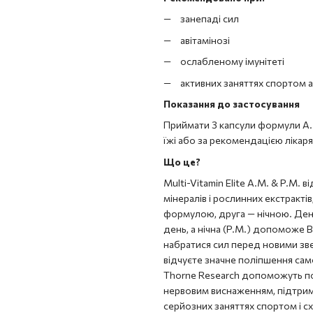
занепаді сил
авітамінозі
ослабленому імунітеті
активних заняттях спортом а
Показання до застосування
Приймати 3 капсули формули А.М.
їжі або за рекомендацією лікаря
Що це?
Multi-Vitamin Elite A.M. & P.M. 
мінералів і рослинних екстракт
формулою, друга — нічною. Ден
день, а нічна (P.M.) допоможе 
набратися сил перед новими зв
відчуєте значне поліпшення само
Thorne Research допоможуть пок
нервовим виснаженням, підтрим
серйозних заняттях спортом і с