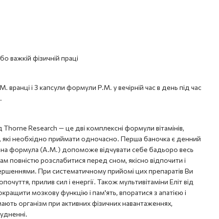
бо важкій фізичній праці
 вранці і 3 капсули формули P.M. у вечірній час в день під час
.
від Thorne Research — це дві комплексні формули вітамінів,
ів, які необхідно приймати одночасно. Перша баночка є денний
на формула (A.M.) допоможе відчувати себе бадьоро весь
Вам повністю розслабитися перед сном, якісно відпочити і
ершеннями. При систематичному прийомі цих препаратів Ви
почуття, прилив сил і енергії. Також мультивітаміни Еліт від
ращити мозкову функцію і пам'ять, впоратися з апатією і
ають організм при активних фізичних навантаженнях,
худненні.