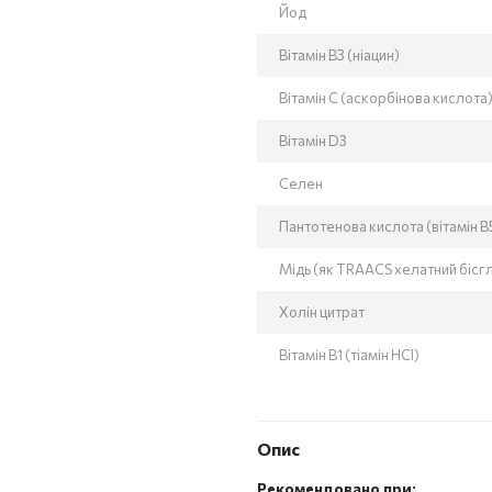
Йод
Вітамін В3 (ніацин)
Вітамін С (аскорбінова кислота
Вітамін D3
Селен
Пантотенова кислота (вітамін В
Мідь (як TRAACS хелатний бісглі
Холін цитрат
Вітамін В1 (тіамін HCI)
Опис
Рекомендовано при: