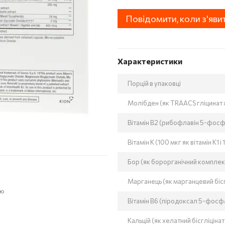
Повідомити, коли з'яви
Характеристики
Порцій в упаковці
Молібден (як TRAACS гліцинат 
Вітамін В2 (рибофлавін 5-фосф
Вітамін К (100 мкг як вітамін К1 
Бор (як борорганічний комплек
Марганець (як марганцевий бісг
ою
Вітамін В6 (піродоксал 5-фосф
Кальцій (як хелатний бісгліцін