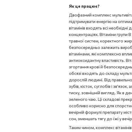
Як це працює?
Двофазний комплекс мультивіта
підтримувати енергію на оптима
вітамінів входять всі необхідн
концентраціях. Вітаміни групи 
травної систем, коректного жиро
безпосередньо залежить виробле
вітамінами, які комплексно впли
антиоксидантну властивість. Віт
згортання крові й безпосереднь
обсязі входять до складу мульти
дорослій людині. Від правильног
зубів, кісток, суглобів і зв'язо
тиску, зовнішній вигляд. Як в ден
зеленого чаю. Ці складові прекр
особливо корисно для спорстмені
вечірній формулі препарату містя
сон, зменшать тягу до їжі у вечі
Таким чином, комплекс вітаміні