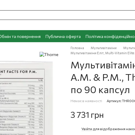
Обмін та повернення
Публична оферта
Політика конфіденційно
Головна
Мультивітаміни
Мульти
Мультивітаміни Еліт, Multi-Vitamin Elite
Мультивітаміни
A.M. & P.M., T
по 90 капсул
Немає в наявності
Артикул: THR00
3 731 грн
Увійти
для відображення нако
%