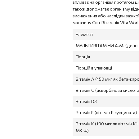
впливає на організм протягом ці
також допомагає організму відн
виснаження або наслідки важкої
магазину Світ Вітамінів Vita Wo
Елемент
МУЛЬТИВІТАМІНИ A.M. (денні
Порція
Порцій в упаковці
Вітамін А (450 мкг як бета-каро
Вітамін С (аскорбінова кислот
Вітамін D3
Вітамін Е (вітамін Е сукцината)
Вітамін К (100 мкг як вітамін К1 
МК-4)