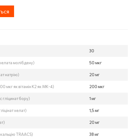
ться
30
хелата молібдену)
50 мкг
ат натрію)
20 мг
і 100 мкг як вітамін К2 як МК-4)
200 мкг
с гліцинат бору)
1 мг
ліцінат хелат)
1,5 мг
ат)
20 мг
ат кальцію TRAACS)
38 мг