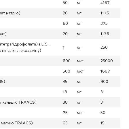
50
мг
4167
фат натрію)
20
мг
1176
60
мг
375
фат)
20
мг
1176
ілтетрагідрофолата) з L-5-
1
мг
250
ти, сіль глюкозаміну)
600
мкг
25000
500
мкг
1667
В5)
45
мг
900
18
мг
3
нат кальцію TRAACS)
38
мг
3
75
мкг
50
ат магнію TRAACS)
63
мг
15