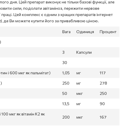
лого дня. Цей препарат виконує не тільки базові функції, але
овити сили, подолати авітаміноз, пережити нервове
 праці. Цей комплекс є одним з кращих препаратів інтернет
rld, де Ви можете купити його за привабливою ціною.
Вага
Одиниця
Процент
)
3
Капсули
30
тин і 600 мкг як пальмітат)
1,05
мг
117
а)
250
мг
278
50
мкг
250
13,5
мг
90
і 100 мкг як вітамін К2 як
200
мкг
167