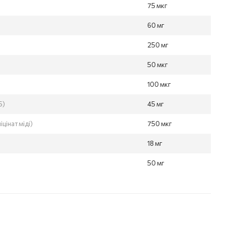
75 мкг
60 мг
)
250 мг
50 мкг
100 мкг
5)
45 мг
цінат міді)
750 мкг
18 мг
50 мг