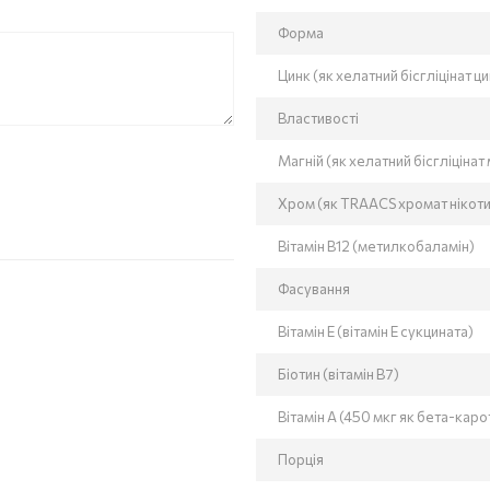
Форма
Цинк (як хелатний бісгліцінат 
Властивості
Магній (як хелатний бісгліціна
Хром (як TRAACS хромат нікот
Вітамін В12 (метилкобаламін)
Фасування
Вітамін Е (вітамін Е сукцината)
Біотин (вітамін В7)
Вітамін А (450 мкг як бета-карот
Порція