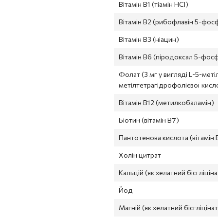
Вітамін В1 (тіамін HCI)
Вітамін В2 (рибофлавін 5-фос
Вітамін В3 (ніацин)
Вітамін В6 (піродоксал 5-фос
Фолат (3 мг у вигляді L-5-мет
метілтетрагідрофолієвої кисло
Вітамін В12 (метилкобаламін)
Біотин (вітамін В7)
Пантотенова кислота (вітамін 
Холін цитрат
Кальцій (як хелатний бісгліці
Йод
Магній (як хелатний бісгліцін