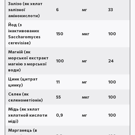
Залізо (як хелат
залізної
6
мг
33
амінокислоти)
Йод (з
інактивованих
150
мкг
100
Saccharomyces
cerevisiae)
Магній (як
морської екстракт
100
мг
24
магнію з морської
води)
Цинк (цитрат
11
мг
100
цинку)
Селен (як
55
мкг
100
селенометіонін)
Мідь (як хелат
хелатной кислоти
0,9
мг
100
міді)
Марганець (в