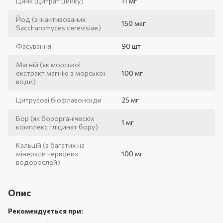
Цинк (цитрат цинку)
11 мг
Йод (з інактивованих
150 мкг
Saccharomyces cerevisiae)
Фасування
90 шт
Магній (як морської
екстракт магнію з морської
100 мг
води)
Цитрусові біофлавоноїди
25 мг
Бор (як борорганіческіх
1 мг
комплекс гліцинат бору)
Кальцій (з багатих на
мінерали червоних
100 мг
водорослей)
Опис
Рекомендується при: