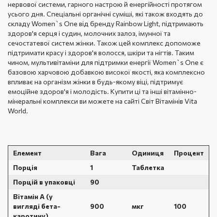
нервової системи, гарного настрою й енергійності протягом
усього дня. Спеціальні органічні суміші, які також входять до
складу Women`s One від бренду Rainbow Light, підтримають
здоров'я серця і судин, молочних залоз, імунної та
сечостатевої систем жінки. Також цей комплекс допоможе
підтримати красу і здоров'я волосся, шкіри та нігтів. Таким
чином, мультивітаміни для підтримки енергії Women`s One є
базовою харчовою добавкою високої якості, яка комплексно
впливає на організм жінки в будь-якому віці, підтримує
емоційне здоров'я і молодість. Купити ці та інші вітамінно-
мінеральні комплекси ви можете на сайті Світ Вітамінів Vita
World.
Елемент
Вага
Одиниця
Процент
Порція
1
Таблетка
Порцій в упаковці
90
Вітамін А (у
вигляді бета-
900
мкг
100
каротину)