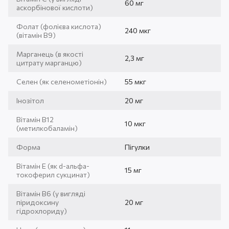
60 мг
аскорбінової кислоти)
Фолат (фолієва кислота)
240 мкг
(вітамін В9)
Марганець (в якості
2,3 мг
цитрату марганцю)
Селен (як селенометіонін)
55 мкг
Інозітол
20 мг
Вітамін В12
10 мкг
(метилкобаламін)
Форма
Пігулки
Вітамін Е (як d-альфа-
15 мг
токоферил сукцинат)
Вітамін B6 (у вигляді
піридоксину
20 мг
гідрохлориду)