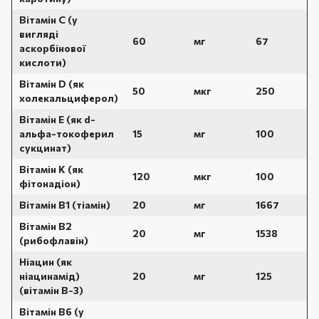
Вітамін С (у
вигляді
60
мг
67
аскорбінової
кислоти)
Вітамін D (як
50
мкг
250
холекальциферол)
Вітамін Е (як d-
альфа-токоферил
15
мг
100
сукцинат)
Вітамін К (як
120
мкг
100
фітонадіон)
Вітамін В1 (тіамін)
20
мг
1667
Вітамін В2
20
мг
1538
(рибофлавін)
Ніацин (як
ніацинамід)
20
мг
125
(вітамін B-3)
Вітамін B6 (у