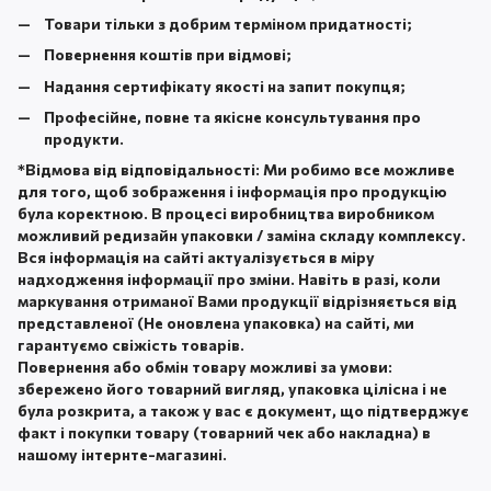
Товари тільки з добрим терміном придатності;
Повернення коштів при відмові;
Надання сертифікату якості на запит покупця;
Професійне, повне та якісне консультування про
продукти.
*
Відмова від відповідальності:
Ми робимо все можливе
для того, щоб зображення і інформація про продукцію
була коректною. В процесі виробництва виробником
можливий редизайн упаковки / заміна складу комплексу.
Вся інформація на сайті актуалізується в міру
надходження інформації про зміни. Навіть в разі, коли
маркування отриманої Вами продукції відрізняється від
представленої (Не оновлена ​​упаковка) на сайті, ми
гарантуємо свіжість товарів.
Повернення або обмін товару можливі за умови:
збережено його товарний вигляд, упаковка цілісна і не
була розкрита, а також у вас є документ, що підтверджує
факт і покупки товару (товарний чек або накладна) в
нашому інтернте-магазині.