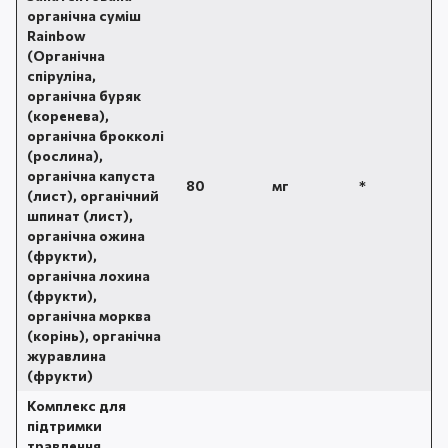
органічна суміш
Rainbow
(Органічна
спіруліна,
органічна буряк
(коренева),
органічна брокколі
(рослина),
органічна капуста
80
мг
*
(лист), органічний
шпинат (лист),
органічна ожина
(фрукти),
органічна лохина
(фрукти),
органічна морква
(корінь), органічна
журавлина
(фрукти)
Комплекс для
підтримки
травлення