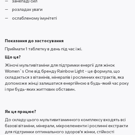
занепаді сил
розладах уваги
ослабленому імунітеті
Показання до застосування
Приймати 1 таблетку в день під час їжі.
Що це?
Жіночі мультивітаміни для підтримки енергії для жінок
Women`s One від бренду Rainbow Light - це формула, що
складається з вітамінів, мінералів і рослинних екстрактів, яка
допоможе жінці залишатися енергійною в будь-який час року
і при будь-яких життєвих обставин.
Як це працює?
До складу цього мультивитаминного комплексу входять всі
базові вітаміни, мінерали, мікроелементи і рослинні екстракти
для підтримки оптимального здоров'я жінки, стійкості