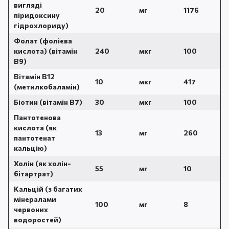
вигляді
20
мг
1176
піридоксину
гідрохлориду)
Фолат (фолієва
кислота) (вітамін
240
мкг
100
В9)
Вітамін В12
10
мкг
417
(метилкобаламін)
Біотин (вітамін В7)
30
мкг
100
Пантотенова
кислота (як
13
мг
260
пантотенат
кальцію)
Холін (як холін-
55
мг
10
бітартрат)
Кальцій (з багатих
мінералами
100
мг
8
червоних
водоростей)