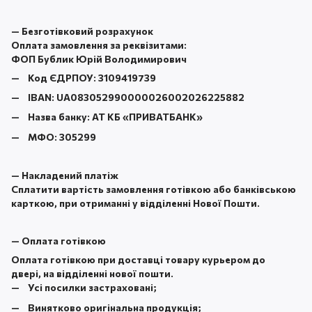
—
Безготівковий розрахунок
Оплата замовлення за реквізитами:
ФОП Бублик Юрій Володимирович
Код ЄДРПОУ:
3109419739
IBAN:
UA083052990000026002026225882
Назва банку:
АТ КБ «ПРИВАТБАНК
»
МФО:
305299
—
Накладений платіж
Сплатити вартість замовлення готівкою або банківською
карткою, при отриманні у відділенні Нової Пошти.
—
Оплата готівкою
Оплата готівкою при доставці товару курьером до
двері, на відділенні нової пошти.
Усі посилки застраховані;
Винятково оригінальна продукція;