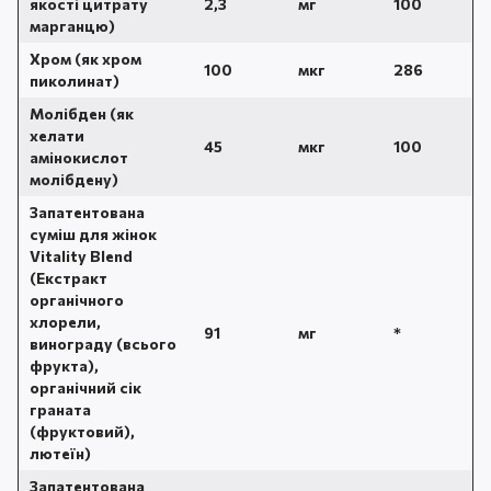
якості цитрату
2,3
мг
100
марганцю)
Хром (як хром
100
мкг
286
пиколинат)
Молібден (як
хелати
45
мкг
100
амінокислот
молібдену)
Запатентована
суміш для жінок
Vitality Blend
(Екстракт
органічного
хлорели,
91
мг
*
винограду (всього
фрукта),
органічний сік
граната
(фруктовий),
лютеїн)
Запатентована