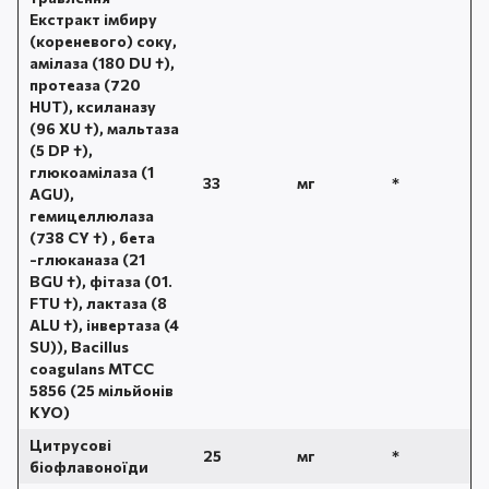
Екстракт імбиру
(кореневого) соку,
амілаза (180 DU †),
протеаза (720
HUT), ксиланазу
(96 XU †), мальтаза
(5 DP †),
глюкоамілаза (1
33
мг
*
AGU),
гемицеллюлаза
(738 CY †) , бета
-глюканаза (21
BGU †), фітаза (01.
FTU †), лактаза (8
ALU †), інвертаза (4
SU)), Bacillus
coagulans MTCC
5856 (25 мільйонів
КУО)
Цитрусові
25
мг
*
біофлавоноїди