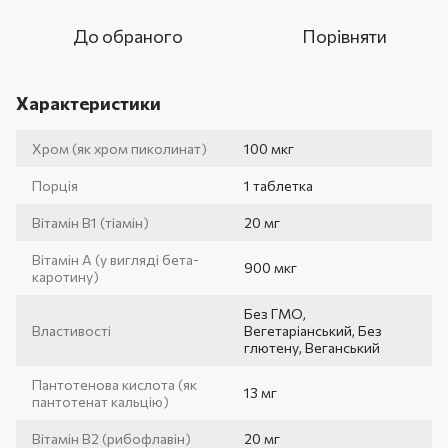
До обраного
Порівняти
Характеристики
Хром (як хром пиколинат)
100 мкг
Порція
1 таблетка
Вітамін В1 (тіамін)
20 мг
Вітамін А (у вигляді бета-
900 мкг
каротину)
Без ГМО,
Властивості
Вегетаріанський, Без
глютену, Веганський
Пантотенова кислота (як
13 мг
пантотенат кальцію)
Вітамін В2 (рибофлавін)
20 мг