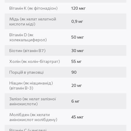
Вітамін К (як фітонадіон)
120 мкг
Мідь (як хелат хелатной
0,9 мг
кислоти міді)
Вітамін D (як
50 мкг
холекальциферол)
Біотин (вітамін В7)
30 мкг
Холін (як холін-бітартрат)
55 мг
Порцій в упаковці
90
Ніацин (як ніацинамід)
20 мг
(вітамін B-3)
Залізо (як хелат залізної
6 мг
амінокислоти)
Молібден (як хелати
45 мкг
амінокислот молібдену)
Вітамін С (у вигляді