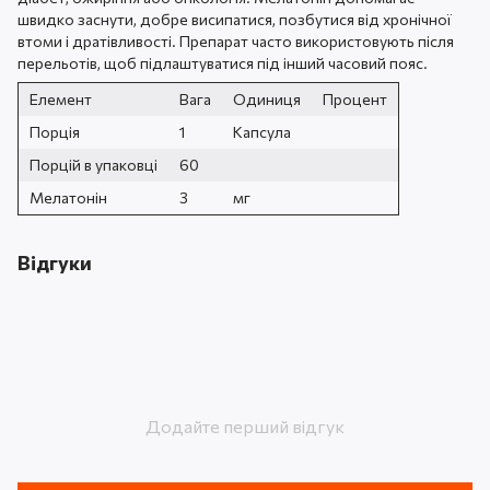
швидко заснути, добре висипатися, позбутися від хронічної
втоми і дратівливості. Препарат часто використовують після
перельотів, щоб підлаштуватися під інший часовий пояс.
Елемент
Вага
Одиниця
Процент
Порція
1
Капсула
Порцій в упаковці
60
Мелатонін
3
мг
Відгуки
Додайте перший відгук