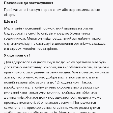
Показання до застосування
Приймати по 1 капсулі перед сном або за рекомендацією
лікаря.
Що це?
Мелатонін - основний гормон, який впливає на ритми
бадьорості та сну. По суті, він управляє біологічним
годинником. Мелатонін відповідальний за глибину і якості
сну, активує імунну систему і відновлення організму, захищає
від стресу і уповільнює старіння.
Як це працює?
Для здорового і міцного сну в людському організмі має бути
достатньо мелатоніну. У нормі, він виробляється сам, за умови
правильного харчування та режиму дня. Але в сучасному ритмі
життя, часто неможливо добре виспатися, лягти спати в
повній темряві або заснути до 12 години ночі. Також
вироблення мелатоніну значно скорочується з віком, при
вживанні кави і алкоголю, куріння, прийому антибіотиків і
деяких ліків. Як наслідок - порушується сон, людина може
прокидатися вночі, або не може заснути. Погіршується
самопочуття, прискорюється старіння, може розвинутися
діабет, ожиріння або онкологія. Мелатонін допомагає