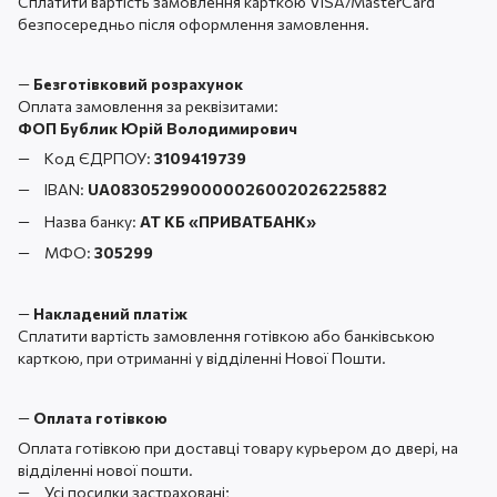
Сплатити вартість замовлення карткою VISA/MasterCard
безпосередньо після оформлення замовлення.
—
Безготівковий розрахунок
Оплата замовлення за реквізитами:
ФОП Бублик Юрій Володимирович
Код ЄДРПОУ:
3109419739
IBAN:
UA083052990000026002026225882
Назва банку:
АТ КБ «ПРИВАТБАНК
»
МФО:
305299
—
Накладений платіж
Сплатити вартість замовлення готівкою або банківською
карткою, при отриманні у відділенні Нової Пошти.
—
Оплата готівкою
Оплата готівкою при доставці товару курьером до двері, на
відділенні нової пошти.
Усі посилки застраховані;