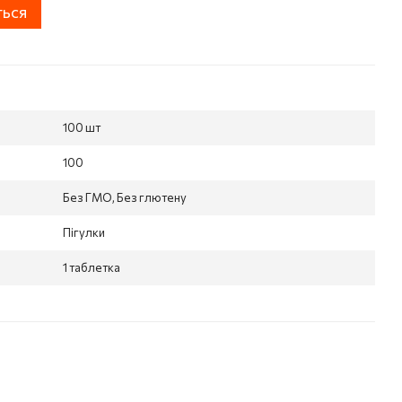
ться
100 шт
100
Без ГМО, Без глютену
Пігулки
1 таблетка