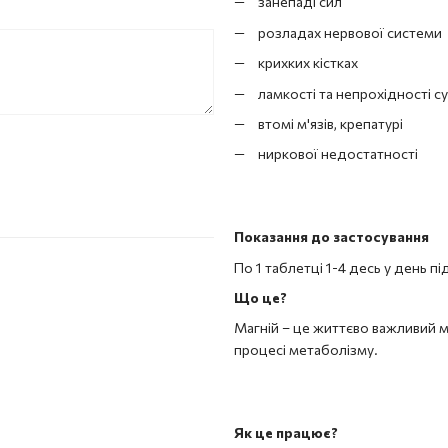
занепаді сил
розладах нервової системи
крихких кістках
ламкості та непрохідності су
втомі м'язів, крепатурі
ниркової недостатності
Показання до застосування
По 1 таблетці 1-4 десь у день під
Що це?
Магній – це життєво важливий м
процесі метаболізму.
Як це працює?