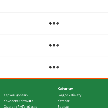
Клієнтам
Харчові добавки
Вхід до кабінету
Комплекси вітамінів
Каталог
Омега та Риб'ячий жир
Бренди