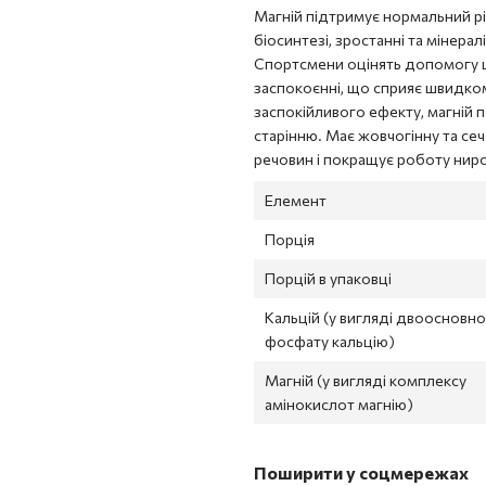
Магній підтримує нормальний рів
біосинтезі, зростанні та мінерал
Спортсмени оцінять допомогу ць
заспокоєнні, що сприяє швидком
заспокійливого ефекту, магній
старінню. Має жовчогінну та се
речовин і покращує роботу ниро
Елемент
Порція
Порцій в упаковці
Кальцій (у вигляді двоосновн
фосфату кальцію)
Магній (у вигляді комплексу
амінокислот магнію)
Поширити у соцмережах