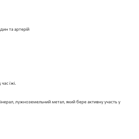
дин та артерій
 час їжі.
інерал, лужноземельний метал, який бере активну участь у