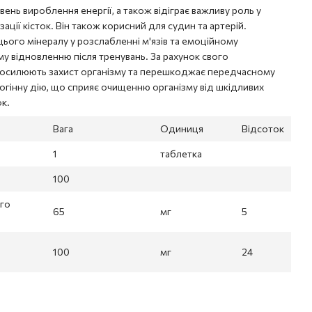
ень вироблення енергії, а також відіграє важливу роль у
ізації кісток. Він також корисний для судин та артерій.
ого мінералу у розслабленні м'язів та емоційному
у відновленню після тренувань. За рахунок свого
 посилюють захист організму та перешкоджає передчасному
чогінну дію, що сприяє очищенню організму від шкідливих
к.
Вага
Одиниця
Відсоток
1
таблетка
100
ого
65
мг
5
100
мг
24