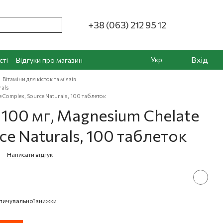
+38 (063) 212 95 12
Вхід
Укр
сті
Відгуки про магазин
Вітаміни для кісток та м'язів
rals
 Complex, Source Naturals, 100 таблеток
 100 мг, Magnesium Chelate
ce Naturals, 100 таблеток
Написати відгук
пичувальної знижки