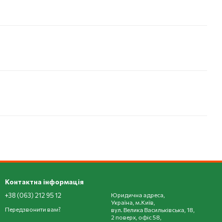
Контактна інформація
+38 (063) 212 95 12
Юридична адреса,
Україна, м.Київ,
Передзвонити вам?
вул. Велика Васильківська, 18,
2 поверх, офіс 58,