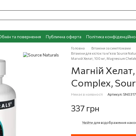
Обмін та повернення
Публична оферта
Політика конфіденційно
Головна
Вітаміни за симптомами
Вітаміни для кісток та м'язів Source Natu
Магній Хелат, 100 мг, Magnesium Chelate
Магній Хелат,
Complex, Sour
Немає в наявності
Артикул: SN0317
337 грн
Увійти
для відображення нако
%