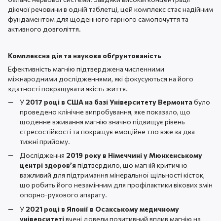
діючої речовини в одній таблетці, цей комплекс стає надійним
фундаментом для щоденного гарного самопочуття та
активного довголіття.
Комплексна дія та наукова обґрунтованість
Ефективність магнію підтверджена численними
міжнародними дослідженнями, які фокусуються на його
здатності покращувати якість життя.
У
2017 році в США на базі Університету Вермонта
було
проведено клінічне випробування, яке показало, що
щоденне вживання магнію значно підвищує рівень
стресостійкості та покращує емоційне тло вже за два
тижні прийому.
Дослідження
2019 року в Німеччині у Мюнхенському
центрі здоров’я
підтвердило, що магній критично
важливий для підтримання мінеральної щільності кісток,
що робить його незамінним для профілактики вікових змін
опорно-рухового апарату.
У
2021 році в Японії в Осакському медичному
університеті
вчені довели позитивний вплив магнію на