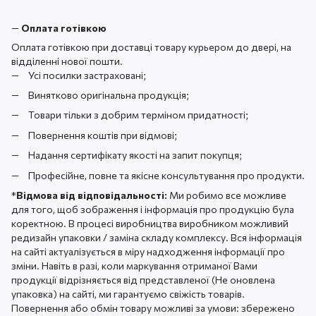
—
Оплата готівкою
Оплата готівкою при доставці товару курьером до двері, на
відділенні нової пошти.
Усі посилки застраховані;
Винятково оригінальна продукція;
Товари тільки з добрим терміном придатності;
Повернення коштів при відмові;
Надання сертифікату якості на запит покупця;
Професійне, повне та якісне консультування про продукти.
*
Відмова від відповідальності:
Ми робимо все можливе
для того, щоб зображення і інформація про продукцію була
коректною. В процесі виробництва виробником можливий
редизайн упаковки / заміна складу комплексу. Вся інформація
на сайті актуалізується в міру надходження інформації про
зміни. Навіть в разі, коли маркування отриманої Вами
продукції відрізняється від представленої (Не оновлена ​​
упаковка) на сайті, ми гарантуємо свіжість товарів.
Повернення або обмін товару можливі за умови: збережено