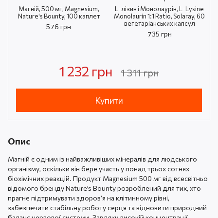
Магній, 500 мг, Magnesium,
L-лізин і Монолаурін, L-Lysine
Nature's Bounty, 100 каплет
Monolaurin 1:1 Ratio, Solaray, 60
вегетаріанських капсул
576 грн
735 грн
1 232 грн
1 311 грн
Купити
Опис
Магній є одним із найважливіших мінералів для людського
організму, оскільки він бере участь у понад трьох сотнях
біохімічних реакцій. Продукт Magnesium 500 мг від всесвітньо
відомого бренду Nature’s Bounty розроблений для тих, хто
прагне підтримувати здоров’я на клітинному рівні,
забезпечити стабільну роботу серця та відновити природний
баланс нервової системи. Завдяки високій концентрації