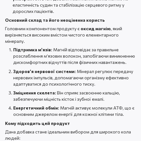
еластичність судин та стабілізацію серцевого ритму у
дорослих пацієнтів.
Основний склад та його неоціненна користь
Головним компонентом продукту є
оксид магнію
, який
вирізняється високим вмістом чистого елементарного
мінералу.
Підтримка м’язів:
Магній відповідає за правильне
розслаблення м’язових волокон, запобігаючи виникненню
дискомфортних відчуттів після фізичних навантажень.
Здоров’я нервової системи:
Мінерал регулює передачу
нервових імпульсів, допомагаючи організму ефективно
адаптуватися до психологічного тиску.
Зміцнення скелета:
Він сприяє засвоєнню кальцію,
забезпечуючи міцність кісток і зубної емалі.
Енергетичний обмін:
Магній активує молекули АТФ, що є
основним джерелом енергії для кожної клітини тіла.
Кому підходить цей продукт
Дана добавка стане ідеальним вибором для широкого кола
людей: