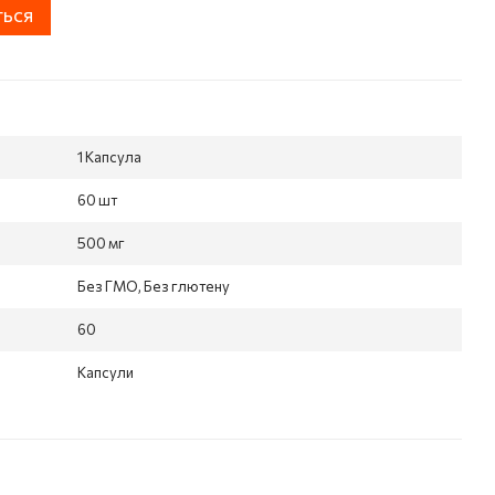
ться
1 Капсула
60 шт
500 мг
Без ГМО, Без глютену
60
Капсули