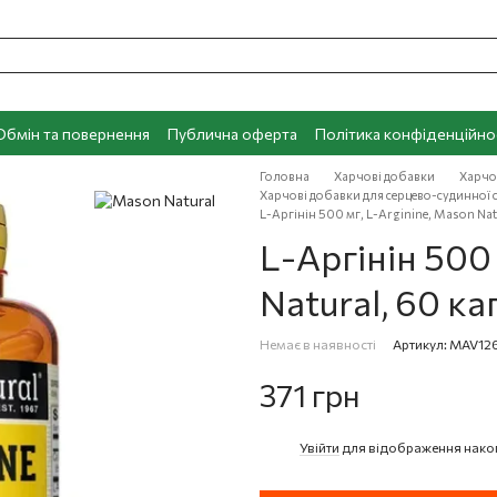
Обмін та повернення
Публична оферта
Політика конфіденційно
Головна
Харчові добавки
Харчо
Харчові добавки для серцево-судинної 
L-Аргінін 500 мг, L-Arginine, Mason Nat
L-Аргінін 500 
Natural, 60 ка
Немає в наявності
Артикул: MAV12
371 грн
Увійти
для відображення нако
%