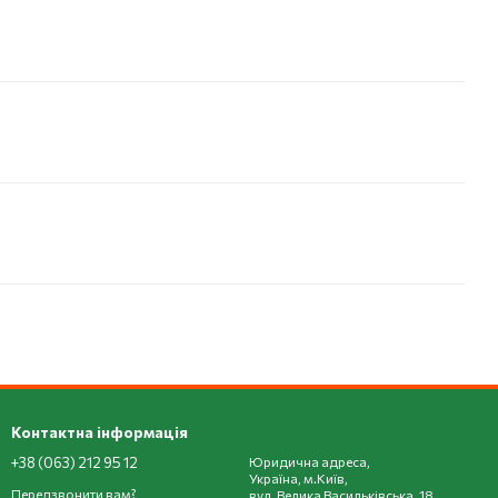
Контактна інформація
+38 (063) 212 95 12
Юридична адреса,
Україна, м.Київ,
Передзвонити вам?
вул. Велика Васильківська, 18,