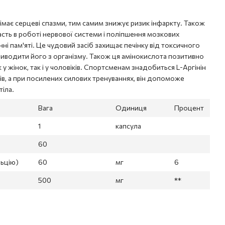
німає серцеві спазми, тим самим знижує ризик інфаркту. Також
асть в роботі нервової системи і поліпшення мозкових
нні пам'яті. Це чудовий засіб захищає печінку від токсичного
иводити його з організму. Також ця амінокислота позитивно
 у жінок, так і у чоловіків. Спортсменам знадобиться L-Аргінін
в, а при посилених силових тренуваннях, він допоможе
тіла.
Вага
Одиниця
Процент
1
капсула
60
льцію)
60
мг
6
500
мг
**