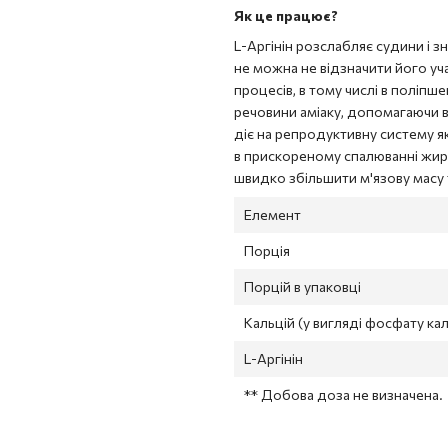
Як це працює?
L-Аргінін розслабляє судини і з
не можна не відзначити його уч
процесів, в тому числі в поліпше
речовини аміаку, допомагаючи в
діє на репродуктивну систему як
в прискореному спалюванні жирі
швидко збільшити м'язову масу 
Елемент
Порція
Порцій в упаковці
Кальцій (у вигляді фосфату ка
L-Аргінін
** Добова доза не визначена.