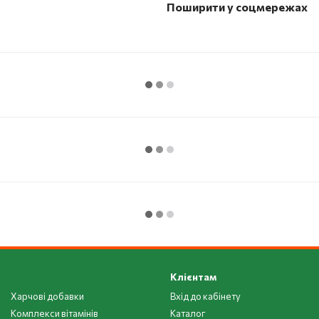
Поширити у соцмережах
Клієнтам
Харчові добавки
Вхід до кабінету
Комплекси вітамінів
Каталог