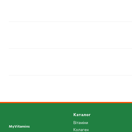
Каталог
Вітаміни
MyVitamins
Колаген