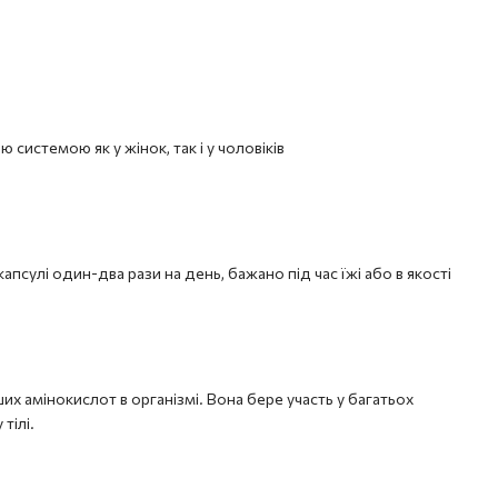
системою як у жінок, так і у чоловіків
псулі один-два рази на день, бажано під час їжі або в якості
ших амінокислот в організмі. Вона бере участь у багатьох
тілі.