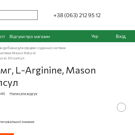
+38 (063) 212 95 12
Вхід
Укр
сті
Відгуки про магазин
ві добавки для серцево-судинної системи
системи Mason Natural
ural, 60 капсул
мг, L-Arginine, Mason
псул
645
Написати відгук
пичувальної знижки