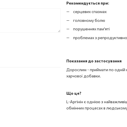
Рекомендується при:
серцевих спазмах
головному болю
порушеннях пам'яті
проблемах з репродуктивною 
Показання до застосування
Дорослим - приймати по одній ка
харчової добавки.
Що це?
L-Аргінін є однією з найважливі
обмінних процесах в людському 