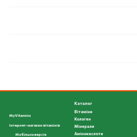
Каталог
Вітаміни
MyVitamins
Колаген
Інтернет-магазин вітамінів
Мінерали
Амінокислоти
Мобільна версія