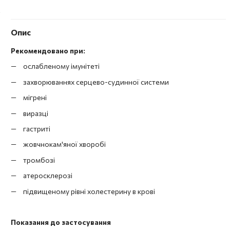
Опис
Рекомендовано при:
ослабленому імунітеті
захворюваннях серцево-судинної системи
мігрені
виразці
гастриті
жовчнокам'яної хворобі
тромбозі
атеросклерозі
підвищеному рівні холестерину в крові
Показання до застосування