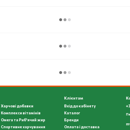
Клієнтам
К
Харчові добавки
Вхід до кабінету
+3
Комплекси вітамінів
Каталог
П
Омега та Риб'ячий жир
Бренди
m
Спортивне харчування
Оплата і доставка