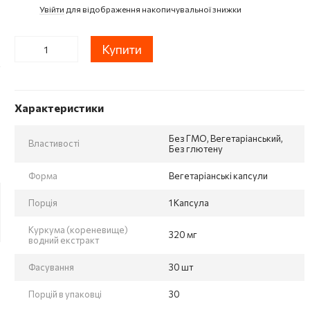
Увійти
для відображення накопичувальної знижки
%
Купити
Характеристики
Без ГМО, Вегетаріанський,
Властивості
Без глютену
Форма
Вегетаріанські капсули
Порція
1 Капсула
Куркума (кореневище)
320 мг
водний екстракт
Фасування
30 шт
Порцій в упаковці
30