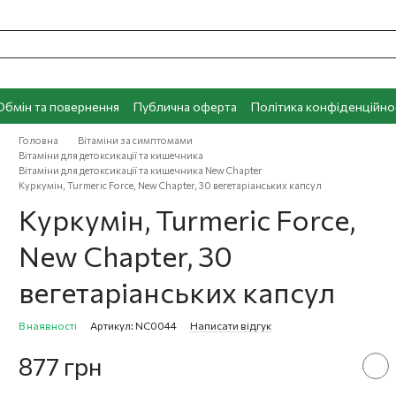
Обмін та повернення
Публична оферта
Політика конфіденційно
Головна
Вітаміни за симптомами
Вітаміни для детоксикації та кишечника
Вітаміни для детоксикації та кишечника New Chapter
Куркумін, Turmeric Force, New Chapter, 30 вегетаріанських капсул
Куркумін, Turmeric Force,
New Chapter, 30
вегетаріанських капсул
В наявності
Артикул: NC0044
Написати відгук
877 грн