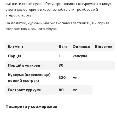
зміцнити стінки судин. Регулярне вживання куркуміна знижує
рівень холестерину в крові, запобігаючи тромбозам й
атеросклерозу.
На додаток, куркумін має жовчогінну властивість, він сприяє
скороченню жовчного міхура.
Елемент
Вага
Одиниця
Відсоток
Порція
1
капсула
Порцій в упаковці
30
Куркума (кореневище)
320
мг
водний екстракт
Екстракт куркуми
80
мг
Поширити у соцмережах