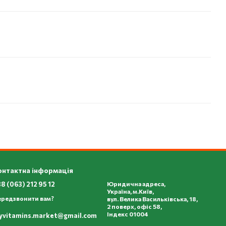
онтактна інформація
8 (063) 212 95 12
Юридична адреса,
Україна, м.Київ,
ередзвонити вам?
вул. Велика Васильківська, 18,
2 поверх, офіс 58,
Індекс 01004
yvitamins.market@gmail.com