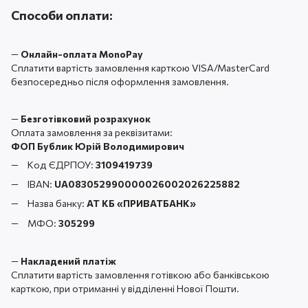
Способи оплати:
—
Онлайн-оплата MonoPay
Сплатити вартість замовлення карткою VISA/MasterCard
безпосередньо після оформлення замовлення.
—
Безготівковий розрахунок
Оплата замовлення за реквізитами:
ФОП Бублик Юрій Володимирович
Код ЄДРПОУ:
3109419739
IBAN:
UA083052990000026002026225882
Назва банку:
АТ КБ «ПРИВАТБАНК
»
МФО:
305299
—
Накладений платіж
Сплатити вартість замовлення готівкою або банківською
карткою, при отриманні у відділенні Нової Пошти.