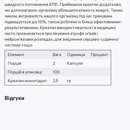
швидкого поповнення АТФ. Приймаючи креатин додатково,
ми допомагаємо організму збільшити кількість енергії. Таким
чином, витривалість нашого організму під час тренувань
підвищується до 10%, також роблячи їх більш ефективними і
результативними. Креатин використовується і в медицині,
часто призначається при лікуванні атрофії м'язів і
нейром'язових розладах, для зміцнення серцево-судинної
системи тощо.
Елемент
Вага
Одиниця
Процент
Порція
2
Капсули
Порцій в упаковці
100
Креатин моногідрат
2,5
гр
Відгуки