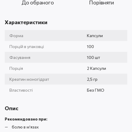
До обраного
Порівняти
Характеристики
Форма
Капсули
Порцій в упаковці
100
Фасування
100 шт
Порція
2 Капсули
Креатин моногідрат
2,5 гр
Властивості
Без ГМО
Опис
Рекомендовано при:
болю в м’язах