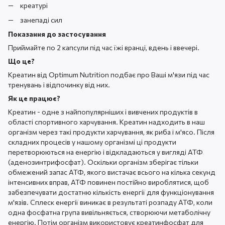
креатурі
занепаді сил
Показання до застосування
Приймайте по 2 капсули під час їжі вранці, вдень і ввечері.
Що це?
Креатин від Optimum Nutrition подбає про Ваші м'язи під час
тренувань і відпочинку від них.
Як це працює?
Креатин - одне з найпопулярніших і вивчених продуктів в
області спортивного харчування. Креатин надходить в наш
організм через такі продукти харчування, як риба і м'ясо. Після
складних процесів у нашому організмі ці продукти
перетворюються на енергію і відкладаються у вигляді АТФ
(аденозинтрифосфат). Оскільки організм зберігає тільки
обмежений запас АТФ, якого вистачає всього на кілька секунд
інтенсивних вправ, АТФ повинен постійно вироблятися, щоб
забезпечувати достатню кількість енергії для функціонування
м'язів. Сплеск енергії виникає в результаті розпаду АТФ, коли
одна фосфатна група вивільняється, створюючи метаболічну
енергію. Потім організм використовує креатинфосфат для