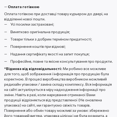
—
Оплата готівкою
Оплата готівкою при доставці товару курьером до двері, на
відділенні нової пошти.
Усі посилки застраховані;
Винятково оригінальна продукція;
Товари тільки з добрим терміном придатності;
Повернення коштів при відмові;
Надання сертифікату якості на запит покупця;
Професійне, повне та якісне консультування про продукти.
*
Відмова від відповідальності:
Ми робимо все можливе
для того, щоб зображення і інформація про продукцію була
коректною. В процесі виробництва виробником можливий
редизайн упаковки / заміна складу комплексу. Вся інформація
на сайті актуалізується в міру надходження інформації про
зміни. Навіть в разі, коли маркування отриманої Вами
продукції відрізняється від представленої (Не оновлена ​​
упаковка) на сайті, ми гарантуємо свіжість товарів.
Повернення або обмін товару можливі за умови: збережено
його товарний вигляд, упаковка цілісна і не була розкрита, а