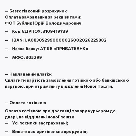
—
Безготівковий розрахунок
Оплата замовлення за реквізитами:
ФОП Бублик Юрій Володимирович
Код ЄДРПОУ:
3109419739
IBAN:
UA083052990000026002026225882
Назва банку:
АТ КБ «ПРИВАТБАНК
»
МФО:
305299
—
Накладений платіж
Сплатити вартість замовлення готівкою або банківською
карткою, при отриманні у відділенні Нової Пошти.
—
Оплата готівкою
Оплата готівкою при доставці товару курьером до
двері, на відділенні нової пошти.
Усі посилки застраховані;
Винятково оригінальна продукція;