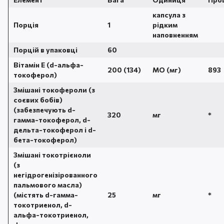
капсула з
Порція
1
рідким
наповненням
Порцій в упаковці
60
Вітамін Е (d-альфа-
200 (134)
МО (мг)
893
токоферол)
Змішані токофероли (з
соєвих бобів)
(забезпечують d-
320
мг
*
гамма-токоферол, d-
дельта-токоферол і d-
бета-токоферол)
Змішані токотрієноли
(з
негідрогенізірованного
пальмового масла)
(містять d-гамма-
25
мг
*
токотриенол, d-
альфа-токотриенол,