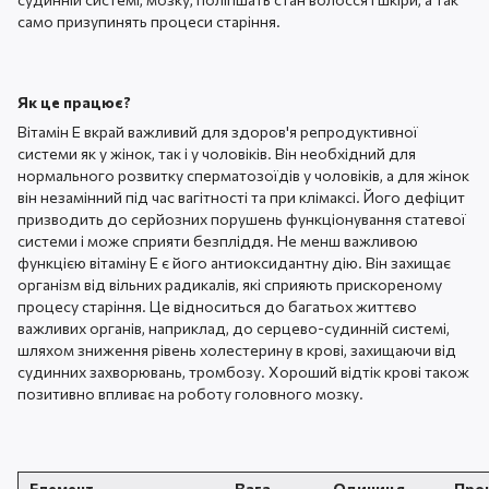
само призупинять процеси старіння.
Як це працює?
Вітамін Е вкрай важливий для здоров'я репродуктивної
системи як у жінок, так і у чоловіків. Він необхідний для
нормального розвитку сперматозоїдів у чоловіків, а для жінок
він незамінний під час вагітності та при клімаксі. Його дефіцит
призводить до серйозних порушень функціонування статевої
системи і може сприяти безпліддя. Не менш важливою
функцією вітаміну Е є його антиоксидантну дію. Він захищає
організм від вільних радикалів, які сприяють прискореному
процесу старіння. Це відноситься до багатьох життєво
важливих органів, наприклад, до серцево-судинній системі,
шляхом зниження рівень холестерину в крові, захищаючи від
судинних захворювань, тромбозу. Хороший відтік крові також
позитивно впливає на роботу головного мозку.
Елемент
Вага
Одиниця
Про