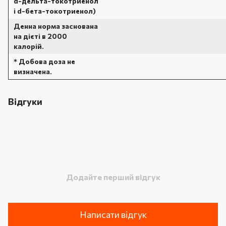
d-дельта-токотриенол
і d-бета-токотриенол)
Денна норма заснована
на дієті в 2000
калорій.
* Добова доза не
визначена.
Відгуки
Додайте перший відгук
Написати відгук