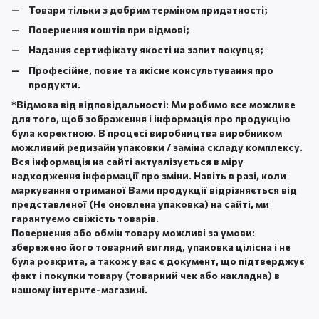
Товари тільки з добрим терміном придатності;
Повернення коштів при відмові;
Надання сертифікату якості на запит покупця;
Професійне, повне та якісне консультування про
продукти.
*
Відмова від відповідальності:
Ми робимо все можливе
для того, щоб зображення і інформація про продукцію
була коректною. В процесі виробництва виробником
можливий редизайн упаковки / заміна складу комплексу.
Вся інформація на сайті актуалізується в міру
надходження інформації про зміни. Навіть в разі, коли
маркування отриманої Вами продукції відрізняється від
представленої (Не оновлена ​​упаковка) на сайті, ми
гарантуємо свіжість товарів.
Повернення або обмін товару можливі за умови:
збережено його товарний вигляд, упаковка цілісна і не
була розкрита, а також у вас є документ, що підтверджує
факт і покупки товару (товарний чек або накладна) в
нашому інтернте-магазині.