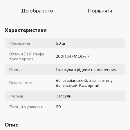
До обраного
Порівняти
Характеристики
Фасування
60 шт
Вітамін Е (d-альфа-
200(134) МО(мг)
токоферол)
Порція
1 капсула з рідким наповненням
Вегетаріанський, Без глютену,
Властивості
Веганський, Кошерний
Форма
Капсули
Порцій в упаковці
60
Опис