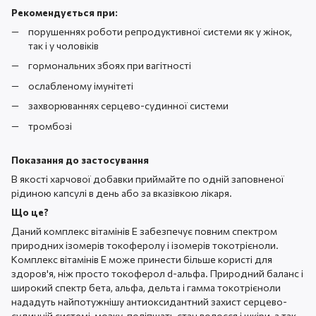
Рекомендується при:
порушеннях роботи репродуктивної системи як у жінок,
так і у чоловіків
гормональних збоях при вагітності
ослабленому імунітеті
захворюваннях серцево-судинної системи
тромбозі
Показання до застосування
В якості харчової добавки приймайте по одній заповненої
рідиною капсулі в день або за вказівкою лікаря.
Що це?
Даний комплекс вітамінів Е забезпечує повним спектром
природних ізомерів токоферолу і ізомерів токотрієноли.
Комплекс вітамінів Е може принести більше користі для
здоров'я, ніж просто токоферол d-альфа. Природний баланс і
широкий спектр бета, альфа, дельта і гамма токотрієноли
нададуть найпотужнішу антиоксидантний захист серцево-
судинній системі, мозку, поліпшать стан волосся і шкіри, а так