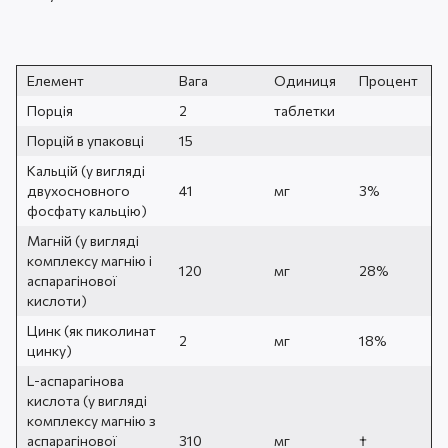
Елемент
Вага
Одиниця
Процент
Порція
2
таблетки
Порцій в упаковці
15
Кальцій (у вигляді
двухосновного
41
мг
3%
фосфату кальцію)
Магній (у вигляді
комплексу магнію і
120
мг
28%
аспарагінової
кислоти)
Цинк (як пиколинат
2
мг
18%
цинку)
L-аспарагінова
кислота (у вигляді
комплексу магнію з
аспарагінової
310
мг
†