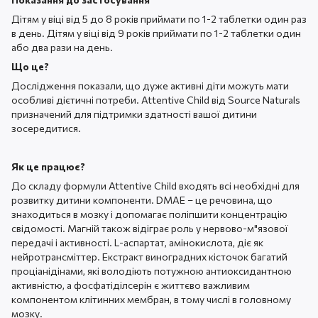
Дітям у віці від 5 до 8 років приймати по 1-2 таблетки один раз
в день. Дітям у віці від 9 років приймати по 1-2 таблетки один
або два рази на день.
Що це?
Дослідження показали, що дуже активні діти можуть мати
особливі дієтичні потреби. Attentive Сhild від Source Naturals
призначений для підтримки здатності вашої дитини
зосередитися.
Як це працює?
До складу формули Attentive Сhild входять всі необхідні для
розвитку дитини компоненти. DMAE – це речовина, що
знаходиться в мозку і допомагає поліпшити концентрацію
свідомості. Магній також відіграє роль у нервово-м"язової
передачі і активності. L-аспартат, амінокислота, діє як
нейротрансміттер. Екстракт виноградних кісточок багатий
проціанідінами, які володіють потужною антиоксидантною
активністю, а фосфатіділсерін є життєво важливим
компонентом клітинних мембран, в тому числі в головному
мозку.