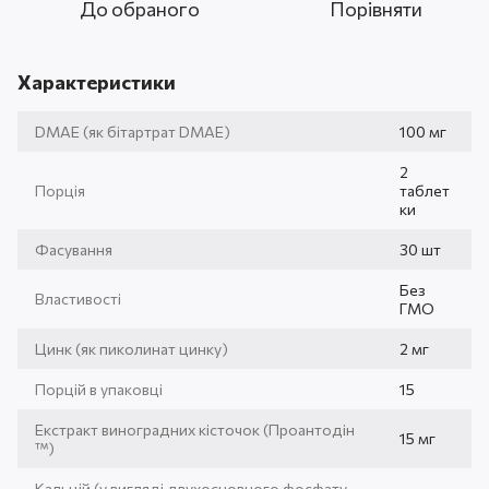
До обраного
Порівняти
Характеристики
DMAE (як бітартрат DMAE)
100 мг
2
Порція
таблет
ки
Фасування
30 шт
Без
Властивості
ГМО
Цинк (як пиколинат цинку)
2 мг
Порцій в упаковці
15
Екстракт виноградних кісточок (Проантодін
15 мг
™)
Кальцій (у вигляді двухосновного фосфату