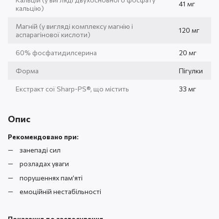
41 мг
кальцію)
Магній (у вигляді комплексу магнію і
120 мг
аспарагінової кислоти)
60% фосфатидилсерина
20 мг
Форма
Пігулки
Екстракт сої Sharp-PS®, що містить
33 мг
Опис
Рекомендовано при:
занепаді сил
розладах уваги
порушеннях пам’яті
емоційній нестабільності
Показання до застосування