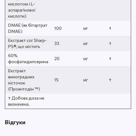
кислотою і L-
аспарагінової
кислоти)
DMAE (як бітартрат
100
мг
†
DMAE)
Екстракт сої Sharp-
33
мг
†
PS®, що містить
60%
20
мг
†
фосфатидилсерина
Екстракт
виноградних
15
мг
†
кісточок
(Проантодін ™)
† Добова доза не
визначена.
Відгуки