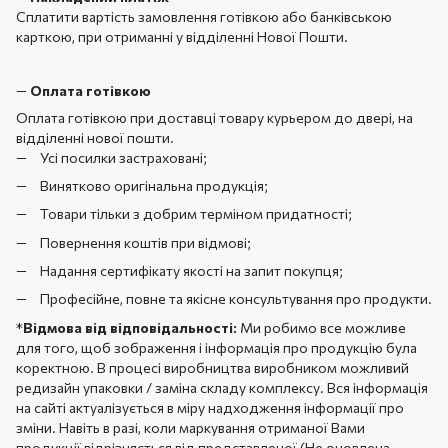
Сплатити вартість замовлення готівкою або банківською
карткою, при отриманні у відділенні Нової Пошти.
—
Оплата готівкою
Оплата готівкою при доставці товару курьером до двері, на
відділенні нової пошти.
Усі посилки застраховані;
Винятково оригінальна продукція;
Товари тільки з добрим терміном придатності;
Повернення коштів при відмові;
Надання сертифікату якості на запит покупця;
Професійне, повне та якісне консультування про продукти.
*
Відмова від відповідальності:
Ми робимо все можливе
для того, щоб зображення і інформація про продукцію була
коректною. В процесі виробництва виробником можливий
редизайн упаковки / заміна складу комплексу. Вся інформація
на сайті актуалізується в міру надходження інформації про
зміни. Навіть в разі, коли маркування отриманої Вами
продукції відрізняється від представленої (Не оновлена ​​