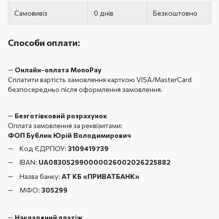
Самовивіз
0 днів
Безкоштовно
Способи оплати:
—
Онлайн-оплата MonoPay
Сплатити вартість замовлення карткою VISA/MasterCard
безпосередньо після оформлення замовлення.
—
Безготівковий розрахунок
Оплата замовлення за реквізитами:
ФОП Бублик Юрій Володимирович
Код ЄДРПОУ:
3109419739
IBAN:
UA083052990000026002026225882
Назва банку:
АТ КБ «ПРИВАТБАНК
»
МФО:
305299
—
Накладений платіж