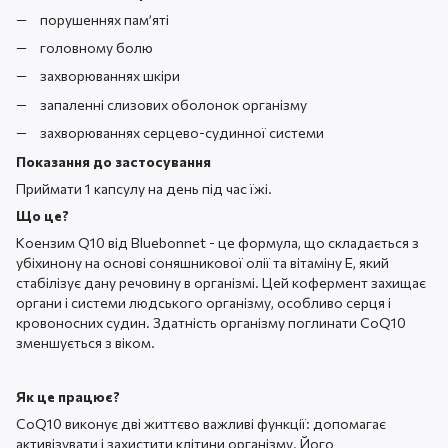
порушеннях пам’яті
головному болю
захворюваннях шкіри
запаленні слизових оболонок організму
захворюваннях серцево-судинної системи
Показання до застосування
Приймати 1 капсулу на день під час їжі.
Що це?
Коензим Q10 від Bluebonnet - це формула, що складається з
убіхинону на основі соняшникової олії та вітаміну Е, який
стабілізує дану речовину в організмі. Цей кофермент захищає
органи і системи людського організму, особливо серця і
кровоносних судин. Здатність організму поглинати CoQ10
зменшується з віком.
Як це працює?
CoQ10 виконує дві життєво важливі функції: допомагає
активізувати і захистити клітини організму. Його