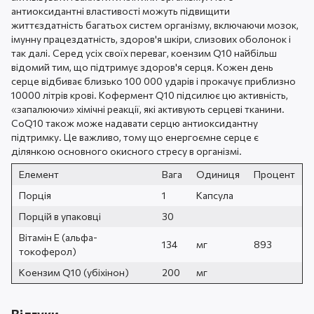
антиоксидантні властивості можуть підвищити
життєздатність багатьох систем організму, включаючи мозок,
імунну працездатність, здоров'я шкіри, слизових оболонок і
так далі. Серед усіх своїх переваг, коензим Q10 найбільш
відомий тим, що підтримує здоров'я серця. Кожен день
серце відбиває близько 100 000 ударів і прокачує приблизно
10000 літрів крові. Кофермент Q10 підсилює цю активність,
«запалюючи» хімічні реакції, які активують серцеві тканини.
CoQ10 також може надавати серцю антиоксидантну
підтримку. Це важливо, тому що енергоємне серце є
ділянкою основного окисного стресу в організмі.
Елемент
Вага
Одиниця
Процент
Порція
1
Капсула
Порцій в упаковці
30
Вітамін Е (альфа-
134
мг
893
токоферол)
Коензим Q10 (убіхінон)
200
мг
Відгуки