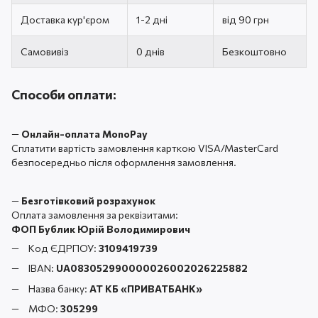
Доставка кур'єром
1-2 дні
від 90 грн
Самовивіз
0 днів
Безкоштовно
Способи оплати:
—
Онлайн-оплата MonoPay
Сплатити вартість замовлення карткою VISA/MasterCard
безпосередньо після оформлення замовлення.
—
Безготівковий розрахунок
Оплата замовлення за реквізитами:
ФОП Бублик Юрій Володимирович
Код ЄДРПОУ:
3109419739
IBAN:
UA083052990000026002026225882
Назва банку:
АТ КБ «ПРИВАТБАНК
»
МФО:
305299