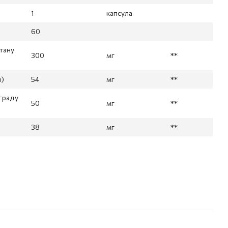
1
капсула
60
штану
300
мг
**
и)
54
мг
**
ограду
50
мг
**
38
мг
**