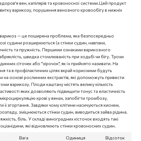
 здоров'я вен, капілярів та кровоносної системи.Цей продукт
витку варикозу, порушення венозного кровообігу в нижніх
 варикоз — це поширена проблема, яка безпосередньо
озі судини розширюються (а стінки судин, навпаки,
ичність та пружність. Першими ознаками варикозного
набряклість, швидка стомлюваність при ходьбі чи бігу. Трохи
динних сіточек або "зірочок", як їх прийнято називати. На
ння та в профілактичних цілях вкрай корисними будуть
и на основі рослинних екстрактів, які допоможуть привести
оми варикозу. Плоди каштану містять велику кількість
властивості яких дозволяють підвищити тонус та еластичність
ікроциркуляцію крові у венах, запобігти тромбозу,
и її згортання. Завдяки чому клітини насичуються киснем,
розпаду, зміцнюються стінки судин, виводиться зайва рідина.
яжкість, біль. У складі виноградних кісточок входять такі
тоціанідини, які відновлюють стінки кровоносних судин.
Вага
Одиниця
Відсоток