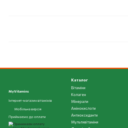
Каталог
Вітаміни
MyVitamins
Колаген
Інтернет-магазин вітамінів
Мінерали
Амінокислоти
Мобільна версія
Антиоксиданти
Приймаємо до оплати
Мультивітаміни