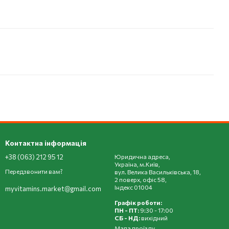
Контактна інформація
+38 (063) 212 95 12
Юридична адреса,
Україна, м.Київ,
Передзвонити вам?
вул. Велика Васильківська, 18,
2 поверх, офіс 58,
Індекс 01004
myvitamins.market@gmail.com
Графік роботи:
ПН - ПТ:
9:30 - 17:00
СБ - НД:
вихідний
Мапа проїзду