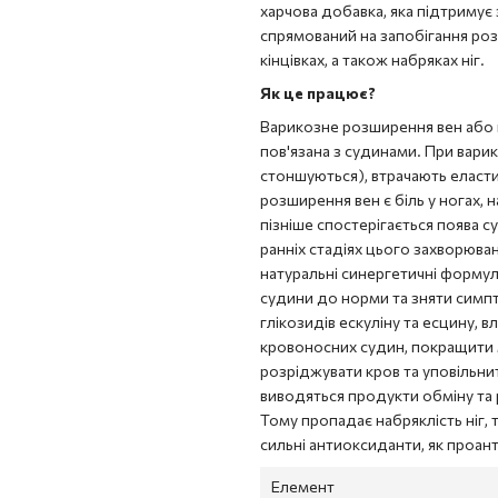
харчова добавка, яка підтримує
спрямований на запобігання роз
кінцівках, а також набряках ніг.
Як це працює?
Варикозне розширення вен або
пов'язана з судинами. При варик
стоншуються), втрачають еласт
розширення вен є біль у ногах, 
пізніше спостерігається поява су
ранніх стадіях цього захворюва
натуральні синергетичні формул
судини до норми та зняти симпт
глікозидів ескуліну та есцину, 
кровоносних судин, покращити м
розріджувати кров та уповільнит
виводяться продукти обміну та 
Тому пропадає набряклість ніг, т
сильні антиоксиданти, як проан
Елемент