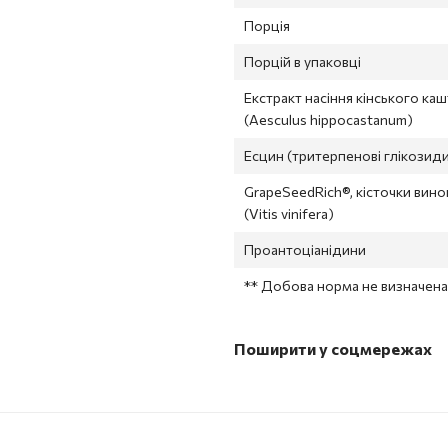
Порція
Порцій в упаковці
Екстракт насіння кінського ка
(Aesculus hippocastanum)
Есцин (тритерпенові глікозид
GrapeSeedRich®, кісточки вин
(Vitis vinifera)
Проантоціанідини
** Добова норма не визначена
Поширити у соцмережах