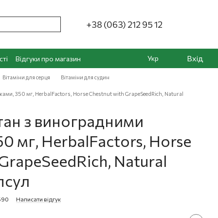
+38 (063) 212 95 12
Вхід
Укр
сті
Відгуки про магазин
Вітаміни для серця
Вітаміни для судин
ми, 350 мг, HerbalFactors, Horse Chestnut with GrapeSeedRich, Natural
тан з виноградними
0 мг, HerbalFactors, Horse
 GrapeSeedRich, Natural
псул
590
Написати відгук