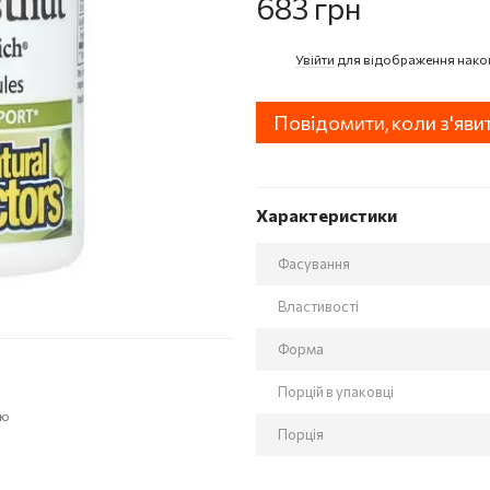
683 грн
Увійти
для відображення нако
%
Повідомити, коли з'яви
Характеристики
Фасування
Властивості
Форма
Порцій в упаковці
ою
Порція