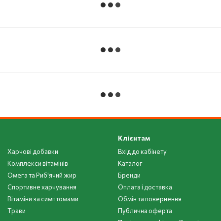
Клієнтам
Харчові добавки
Вхід до кабінету
Комплекси вітамінів
Каталог
Омега та Риб'ячий жир
Бренди
Спортивне харчування
Оплата і доставка
Вітаміни за симптомами
Обмін та повернення
Трави
Публична оферта