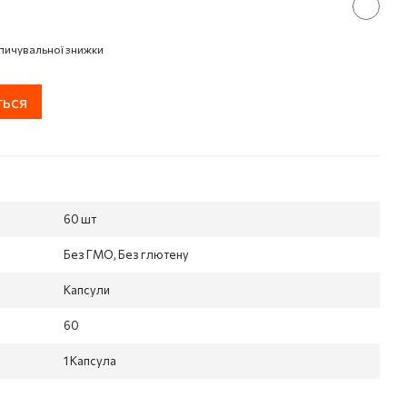
пичувальної знижки
ться
60 шт
Без ГМО, Без глютену
Капсули
60
1 Капсула