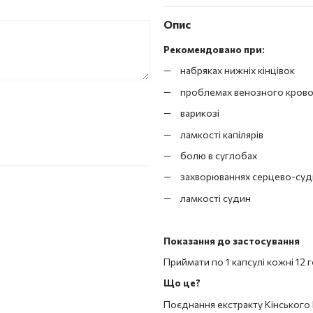
Опис
Рекомендовано при:
набряках нижніх кінцівок
проблемах венозного крово
варикозі
ламкості капілярів
болю в суглобах
захворюваннях серцево-суд
ламкості судин
Показання до застосування
Приймати по 1 капсулі кожні 12
Що це?
Поєднання екстракту Кінського 