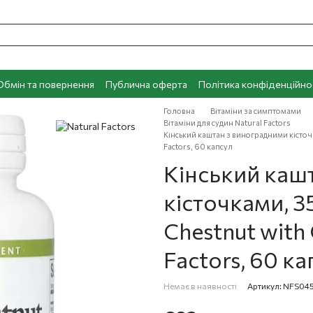
Обмін та повернення
Публична оферта
Політика конфіденційно
Головна
Вітаміни за симптомами
Вітаміни для судин Natural Factors
Кінський каштан з виноградними кісточка
Factors, 60 капсул
Кінський каш
кісточками, 35
Chestnut with
Factors, 60 ка
Немає в наявності
Артикул: NFS04