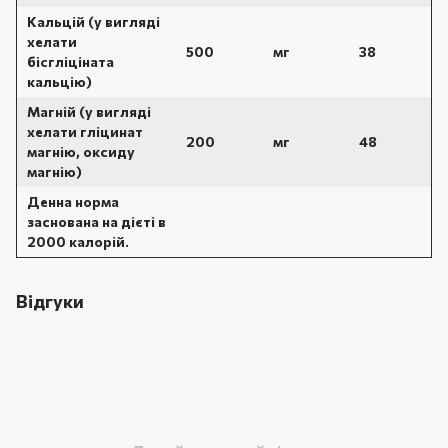
Кальцій (у вигляді
хелати
500
мг
38
бісгліціната
кальцію)
Магній (у вигляді
хелати гліцинат
200
мг
48
магнію, оксиду
магнію)
Денна норма
заснована на дієті в
2000 калорій.
Відгуки