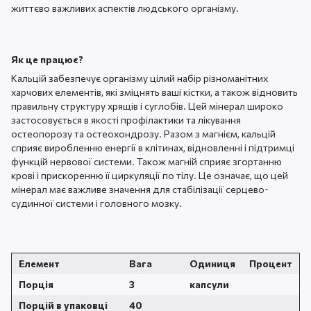
життєво важливих аспектів людського організму.
Як це працює?
Кальцій забезпечує організму цілий набір різноманітних
харчових елементів, які зміцнять ваші кістки, а також відновить
правильну структуру хрящів і суглобів. Цей мінерал широко
застосовується в якості профілактики та лікування
остеопорозу та остеохондрозу. Разом з магнієм, кальцій
сприяє виробленню енергії в клітинах, відновленні і підтримці
функцій нервової системи. Також магній сприяє згортанню
крові і прискоренню її циркуляції по тілу. Це означає, що цей
мінерал має важливе значення для стабілізації серцево-
судинної системи і головного мозку.
Елемент
Вага
Одиниця
Процент
Порція
3
капсули
Порцій в упаковці
40