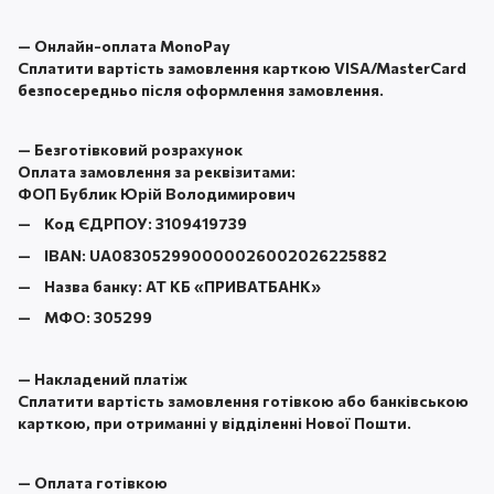
—
Онлайн-оплата MonoPay
Сплатити вартість замовлення карткою VISA/MasterCard
безпосередньо після оформлення замовлення.
—
Безготівковий розрахунок
Оплата замовлення за реквізитами:
ФОП Бублик Юрій Володимирович
Код ЄДРПОУ:
3109419739
IBAN:
UA083052990000026002026225882
Назва банку:
АТ КБ «ПРИВАТБАНК
»
МФО:
305299
—
Накладений платіж
Сплатити вартість замовлення готівкою або банківською
карткою, при отриманні у відділенні Нової Пошти.
—
Оплата готівкою