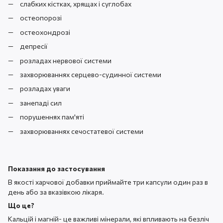
слабких кістках, хрящах і суглобах
остеопорозі
остеохондрозі
депресії
розладах нервової системи
захворюваннях серцево-судинної системи
розладах уваги
занепаді сил
порушеннях пам'яті
захворюваннях сечостатевої системи
Показання до застосування
В якості харчової добавки приймайте три капсули один раз в
день або за вказівкою лікаря.
Що це?
Кальцій і магній- це важливі мінерали, які впливають на безліч