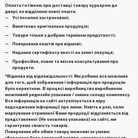
Оплата готівкою при доставці товару курьером до
двері, на відділенні нової пошти.
Усі посилки застраховані;
Винятково оригінальна продукція;
Товари тільки з добрим терміном придатності;
Повернення коштів при відмові;
Надання сертифікату якості на запит покупця;
Професійне, повне та якісне консультування про
продукти.
*
Відмова від відповідальності:
Ми робимо все можливе
для того, щоб зображення і інформація про продукцію
була коректною. В процесі виробництва виробником
можливий редизайн упаковки / заміна складу комплексу.
Вся інформація на сайті актуалізується в міру
надходження інформації про зміни. Навіть в разі, коли
маркування отриманої Вами продукції відрізняється від
представленої (Не оновлена ​​упаковка) на сайті, ми
гарантуємо свіжість товарів.
Повернення або обмін товару можливі за умови:
збережено його товарний вигляд, упаковка цілісна і не