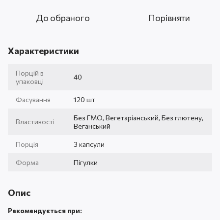
До обраного
Порівняти
Характеристики
Порцій в
40
упаковці
Фасування
120 шт
Без ГМО, Вегетаріанський, Без глютену,
Властивості
Веганський
Порція
3 капсули
Форма
Пігулки
Опис
Рекомендується при: