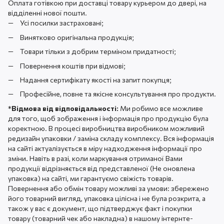
Оплата готівкою при доставці товару курьером до двері, на
відділенні нової пошти.
Усі посилки застраховані;
Винятково оригінальна продукція;
Товари тільки з добрим терміном придатності;
Повернення коштів при відмові;
Надання сертифікату якості на запит покупця;
Професійне, повне та якісне консультування про продукти.
*
Відмова від відповідальності:
Ми робимо все можливе
для того, щоб зображення і інформація про продукцію була
коректною. В процесі виробництва виробником можливий
редизайн упаковки / заміна складу комплексу. Вся інформація
на сайті актуалізується в міру надходження інформації про
зміни. Навіть в разі, коли маркування отриманої Вами
продукції відрізняється від представленої (Не оновлена ​​
упаковка) на сайті, ми гарантуємо свіжість товарів.
Повернення або обмін товару можливі за умови: збережено
його товарний вигляд, упаковка цілісна і не була розкрита, а
також у вас є документ, що підтверджує факт і покупки
товару (товарний чек або накладна) в нашому інтернте-