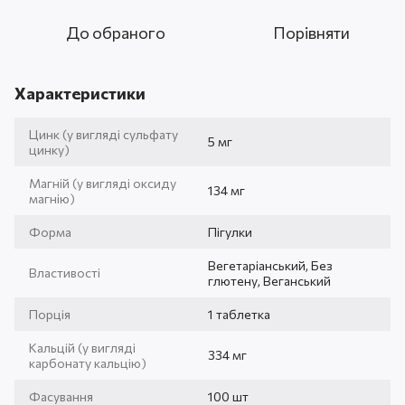
До обраного
Порівняти
Характеристики
Цинк (у вигляді сульфату
5 мг
цинку)
Магній (у вигляді оксиду
134 мг
магнію)
Форма
Пігулки
Вегетаріанський, Без
Властивості
глютену, Веганський
Порція
1 таблетка
Кальцій (у вигляді
334 мг
карбонату кальцію)
Фасування
100 шт