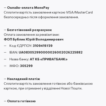
—
Онлайн-оплата MonoPay
Сплатити вартість замовлення карткою VISA/MasterCard
безпосередньо після оформлення замовлення.
—
Безготівковий розрахунок
Оплата замовлення за реквізитами:
ФОП Бублик Юрій Володимирович
Код ЄДРПОУ:
3109419739
IBAN:
UA083052990000026002026225882
Назва банку:
АТ КБ «ПРИВАТБАНК
»
МФО:
305299
—
Накладений платіж
Сплатити вартість замовлення готівкою або банківською
карткою, при отриманні у відділенні Нової Пошти.
—
Оплата готівкою