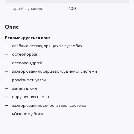
Порцій в упаковці
100
Опис
Рекомендується при:
слабких кістках, хрящах та суглобах
остеопорозі
остеохондрозі
захворюваннях серцево-судинної системи
розсіяності уваги
занепаді сил
порушеннях пам'яті
захворюваннях сечостатевої системи
м'язовому болю