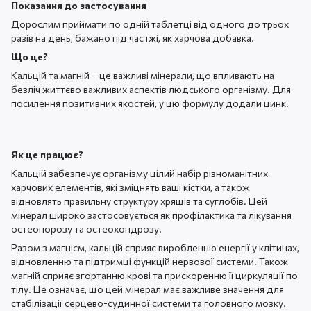
Показання до застосування
Дорослим приймати по одній таблетці від одного до трьох
разів на день, бажано під час їжі, як харчова добавка.
Що це?
Кальцій та магній – це важливі мінерали, що впливають на
безліч життєво важливих аспектів людського організму. Для
посилення позитивних якостей, у цю формулу додали цинк.
Як це працює?
Кальцій забезпечує організму цілий набір різноманітних
харчових елементів, які зміцнять ваші кістки, а також
відновлять правильну структуру хрящів та суглобів. Цей
мінерал широко застосовується як профілактика та лікування
остеопорозу та остеохондрозу.
Разом з магнієм, кальцій сприяє виробленню енергії у клітинах,
відновленню та підтримці функцій нервової системи. Також
магній сприяє згортанню крові та прискоренню її циркуляції по
тілу. Це означає, що цей мінерал має важливе значення для
стабілізації серцево-судинної системи та головного мозку.