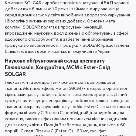
Компанія SOLGAR виробляє повністю натуральні БАД харчові
добавки вже більш ніж 70 років і займає лідируюче місце
серед відомих всьому світу виробників здорового харчування
і біологічно активних харчових добавок. Основна мета
компанії SOLGAR полягає в просуванні інновацій,
впровадженні наукових досліджень і їх обґрунтувань в сфері
здорового способу життя, в забезпеченні споживачів
продукцією високої якості. Продукція SOLGAR представлена
більш ніж в шістдесяти країнах, в тому числі і в Україні.
Науково обґрунтований склад препарату
Глюкозамін, Хондроїтин, МСМ c Ester-C від
SOLGAR
Глюкозамін та хондроїтин - основні складові хрящової
тканини. Метілсульфонілметан (МСМ) - джерело органічної
сірки, захищає суглоби від болю і запальних процесів. Даний
продукт активізує регенерацію суглобового хряща і хрящової
тканини, покращує рухливість суглобів. Ester-C запатентована
формула вітаміну С Вітамін С, необхідний для виробництва
колагену, також є ефективним поглиначем вільних радикалів
для захисту клітин. Порція 3 таблетки на день, в упаковці 60
порцій. Склад: Вітамін С (Ester-C) - 60 мг, сульфат