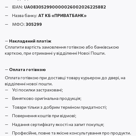
IBAN:
UA083052990000026002026225882
Назва банку:
АТ КБ «ПРИВАТБАНК
»
МФО:
305299
—
Накладений платіж
Сплатити вартість замовлення готівкою або банківською
карткою, при отриманні у відділенні Нової Пошти.
—
Оплата готівкою
Оплата готівкою при доставці товару курьером до двері, на
відділенні нової пошти.
Усі посилки застраховані;
Винятково оригінальна продукція;
Товари тільки з добрим терміном придатності;
Повернення коштів при відмові;
Надання сертифікату якості на запит покупця;
Професійне, повне та якісне консультування про продукти.