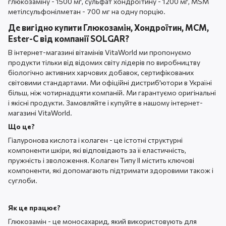
глюкозаміну - 1500 мг, сульфат хондроїтину - 1200 мг, MSM
метілсульфонілметан - 700 мг на одну порцію.
Де вигідно купити Глюкозамін, Хондроїтин, МСМ,
Ester-C від компанії SOLGAR?
В інтернет-магазині вітамінів VitaWorld ми пропонуємо
продукти тільки від відомих світу лідерів по виробництву
біологічно активних харчових добавок, сертифікованих
світовими стандартами. Ми офіційні дистриб'ютори в Україні
більш, ніж чотирнадцяти компаній. Ми гарантуємо оригінальні
і якісні продукти. Замовляйте і купуйте в нашому інтернет-
магазині VitaWorld.
Що це?
Гіалуронова кислота і колаген - це істотні структурні
компоненти шкіри, які відповідають за її еластичність,
пружність і зволоження. Колаген Типу II містить ключові
компоненти, які допомагають підтримати здоровими також і
суглоби.
Як це працює?
Глюкозамін - це моносахарид, який використовують для