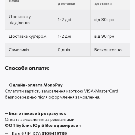
Назва
доставки
доставки
Доставка у
1-2 дні
від 80 грн
відділення
Доставка кур'єром
1-2 дні
від 90 грн
Самовивіз
0 днів
Безкоштовно
Способи оплати:
—
Онлайн-оплата MonoPay
Сплатити вартість замовлення карткою VISA/MasterCard
безпосередньо після оформлення замовлення.
—
Безготівковий розрахунок
Оплата замовлення за реквізитами:
ФОП Бублик Юрій Володимирович
Код ЄДРПОУ:
3109419739