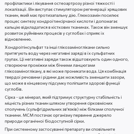
профілактики і лікування остеоартрозу різної тяжкості і
локалізації. Він виступає стимулятором регенерації хрящових
тканин, який має протизапальну дію. Глюкозамін посилює
процес синтезу хондроїтинсірчаної кислоти і допомагає
кальцію відкладатися в кісткових тканинах. Також він зменшує
розвиток руйнівних процесів у суглобах і сприяє їх
відновленню.
Хондроітінсульфат та інші глікозаміноглікани сильно
притягують воду через негативні заряді в їх сульфатних
групах. Ці негативні заряди також відштовхують один одного,
створюючи проміжки між бічними ланцюгами
глікозаміноглікану, в які може проникати вода. Ця комбінація
твердої речовини і рідини дає можливість зменшити зазори,
що може в кінцевому підсумку поліпшити здорові функції
суглобів.
Сірка - це мінерал, який підтримує структурну стабільність і
міцність різних тканин шляхом утворення сірковмісних
сполучень (сульфгідрильних зв'язків) між білками сполучної
тканини. МСМ постачає організму первинне джерело
природи органічної біодоступной сірки.
При системному застосуванні препарату ви сповільните