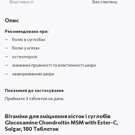
Властивості
Без глютену
Опис
Рекомендовано при:
болю в суглобах
болю у м’язах
остеопорозі
зниженні пружності та еластичності шкіри
захворюваннях шкіри
Показання до застосування
Приймати 3 таблетки на день
Вітаміни для зміцнення кісток і суглобів
Glucosamine Chondroitin МSМ with Ester-C,
Solgar, 180 Таблеток