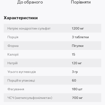
До обраного
Порівняти
Характеристики
Натрію хондроїтин сульфат
1200 мг
Порція
3 таблетки
Форма
Пігулки
Калорії
15
Натрій
120 мг
Усього вуглеводів
3 гр
Порцій в упаковці
60
Фасування
180 шт
ЧСЧ (метилсульфонілметан)
700 мг