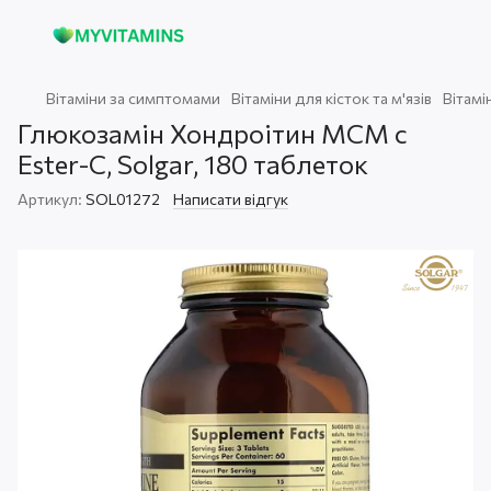
Вітаміни за симптомами
Вітаміни для кісток та м'язів
Вітамін
Глюкозамін Хондроітин МСМ с
Ester-C, Solgar, 180 таблеток
Артикул:
SOL01272
Написати відгук