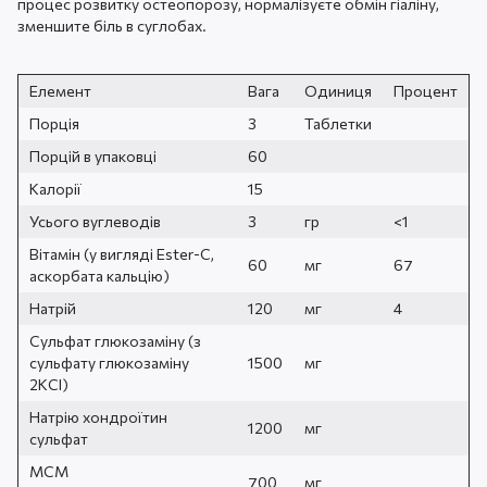
процес розвитку остеопорозу, нормалізуєте обмін гіаліну,
зменшите біль в суглобах.
Елемент
Вага
Одиниця
Процент
Порція
3
Таблетки
Порцій в упаковці
60
Калорії
15
Усього вуглеводів
3
гр
<1
Вітамін (у вигляді Ester-C,
60
мг
67
аскорбата кальцію)
Натрій
120
мг
4
Сульфат глюкозаміну (з
сульфату глюкозаміну
1500
мг
2KCI)
Натрію хондроїтин
1200
мг
сульфат
МСМ
700
мг