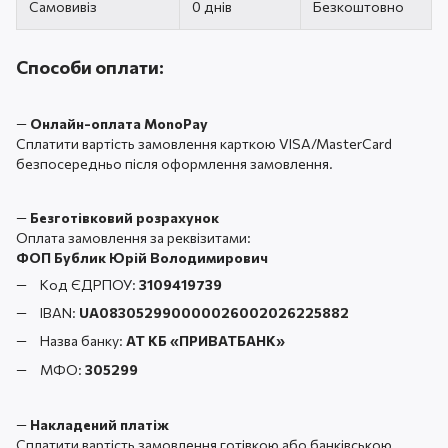
Самовивіз
0 днів
Безкоштовно
Способи оплати:
—
Онлайн-оплата MonoPay
Сплатити вартість замовлення карткою VISA/MasterCard
безпосередньо після оформлення замовлення.
—
Безготівковий розрахунок
Оплата замовлення за реквізитами:
ФОП Бублик Юрій Володимирович
Код ЄДРПОУ:
3109419739
IBAN:
UA083052990000026002026225882
Назва банку:
АТ КБ «ПРИВАТБАНК
»
МФО:
305299
—
Накладений платіж
Сплатити вартість замовлення готівкою або банківською