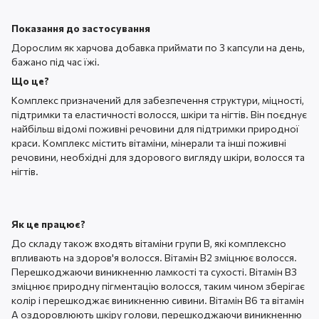
Показання до застосування
Дорослим як харчова добавка приймати по 3 капсули на день,
бажано під час їжі.
Що це?
Комплекс призначений для забезпечення структури, міцності,
підтримки та еластичності волосся, шкіри та нігтів. Він поєднує
найбільш відомі поживні речовини для підтримки природної
краси. Комплекс містить вітаміни, мінерали та інші поживні
речовини, необхідні для здорового вигляду шкіри, волосся та
нігтів.
Як це працює?
До складу також входять вітаміни групи В, які комплексно
впливають на здоров'я волосся. Вітамін В2 зміцнює волосся.
Перешкоджаючи виникненню ламкості та сухості. Вітамін В3
зміцнює природну пігментацію волосся, таким чином зберігає
колір і перешкоджає виникненню сивини. Вітамін В6 та вітамін
А оздоровлюють шкіру голови, перешкоджаючи виникненню