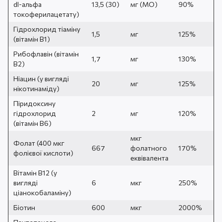
dl-альфа
13,5 (30)
мг (МО)
90%
токоферилацетату)
Гідрохлорид тіаміну
1,5
мг
125%
(вітамін B1)
Рибофлавін (вітамін
1,7
мг
130%
B2)
Ніацин (у вигляді
20
мг
125%
нікотинаміду)
Піридоксину
гідрохлорид
2
мг
120%
(вітамін B6)
мкг
Фолат (400 мкг
667
фолатного
170%
фолієвої кислоти)
еквівалента
Вітамін В12 (у
вигляді
6
мкг
250%
ціанокобаламіну)
Біотин
600
мкг
2000%