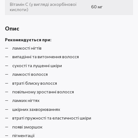
Вітамін С (у вигляді аскорбінової
60 мг
кислоти)
Опис
Рекомендується при:
ламкості нігтів
випадінні та витончення волосся
сухості та лущенні шкіри
ламкості волосся
втраті блиску волосся
повільному зростанні волосся
ламких нігтях
шкірних захворюваннях
втраті пружності та еластичності шкіри
появі зморшок
пігментації