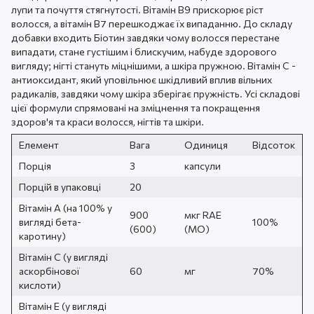
лупи та почуття стягнутості. Вітамін В9 прискорює ріст
волосся, а вітамін В7 перешкоджає їх випаданню. До складу
добавки входить Біотин завдяки чому волосся перестане
випадати, стане густішим і блискучим, набуде здорового
вигляду; нігті стануть міцнішими, а шкіра пружною. Вітамін C -
антиоксидант, який уповільнює шкідливий вплив вільних
радикалів, завдяки чому шкіра зберігає пружність. Усі складові
цієї формули спрямовані на зміцнення та покращення
здоров'я та краси волосся, нігтів та шкіри.
Елемент
Вага
Одиниця
Відсоток
Порція
3
капсули
Порцій в упаковці
20
Вітамін A (на 100% у
900
мкг RAE
вигляді бета-
100%
(600)
(МО)
каротину)
Вітамін С (у вигляді
аскорбінової
60
мг
70%
кислоти)
Вітамін E (у вигляді