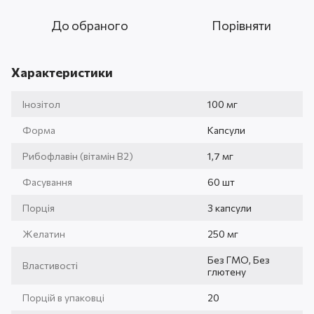
До обраного
Порівняти
Характеристики
Інозітол
100 мг
Форма
Капсули
Рибофлавін (вітамін B2)
1,7 мг
Фасування
60 шт
Порція
3 капсули
Желатин
250 мг
Без ГМО, Без
Властивості
глютену
Порцій в упаковці
20