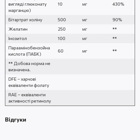
вигляді глюконату
10
мг
430%
марганцю)
Бітартрат холіну
500
мг
90%
Желатин
250
мг
**
Інозитол
100
мг
**
Параамінобензойна
60
мг
**
кислота (ПАБК)
** Добова норма не
визначена.
DFE – харчові
еквіваленти фолату
RAE – еквіваленти
активності ретинолу
Відгуки