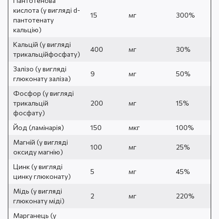
Пантотенова
кислота (у вигляді d-
15
мг
300%
пантотенату
кальцію)
Кальцій (у вигляді
400
мг
30%
трикальційфосфату)
Залізо (у вигляді
9
мг
50%
глюконату заліза)
Фосфор (у вигляді
трикальцій
200
мг
15%
фосфату)
Йод (ламінарія)
150
мкг
100%
Магній (у вигляді
100
мг
25%
оксиду магнію)
Цинк (у вигляді
5
мг
45%
цинку глюконату)
Мідь (у вигляді
2
мг
220%
глюконату міді)
Марганець (у