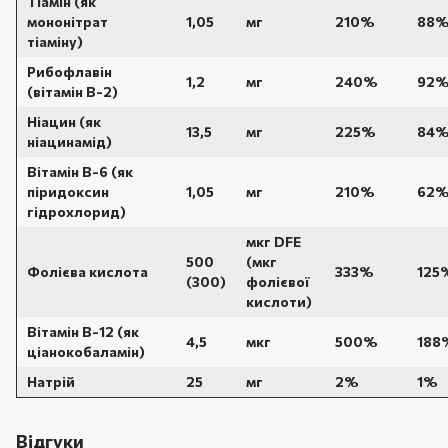
Тіамін (як
мононітрат
1,05
мг
210%
88
тіаміну)
Рибофлавін
1,2
мг
240%
92
(вітамін B-2)
Ніацин (як
13,5
мг
225%
84
ніацинамід)
Вітамін B-6 (як
піридоксин
1,05
мг
210%
62
гідрохлорид)
мкг DFE
500
(мкг
Фолієва кислота
333%
125
(300)
фолієвої
кислоти)
Вітамін B-12 (як
4,5
мкг
500%
188
ціанокобаламін)
Натрій
25
мг
2%
1%
Відгуки