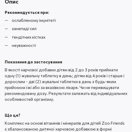
Опис
Рекомендується при:
ослабленому імунітеті
занепаді сил
тендітних кістках
неуважності
Показання до застосування
В якості харчової добавки дітям від 2 до 3 років приймати
одну (1) жувальну таблетку в день; дітям від 4 років і старше і
дорослим - дві (2) жувальні таблетки в день з будь-яким
прийомом їжі або за вказівкою лікаря. Чи не перевищувати
рекомендовану дозу. Результати залежать від індивідуальних
особливостей організму.
Що це?
Комплекс на основі вітамінів і мінералів для дітей Zoo Friends
є збалансованою дитячої харчовою добавкою в формі