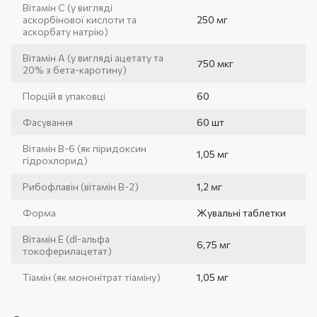
Вітамін С (у вигляді
аскорбінової кислоти та
250 мг
аскорбату натрію)
Вітамін А (у вигляді ацетату та
750 мкг
20% з бета-каротину)
Порцій в упаковці
60
Фасування
60 шт
Вітамін B-6 (як піридоксин
1,05 мг
гідрохлорид)
Рибофлавін (вітамін B-2)
1,2 мг
Форма
Жувальні таблетки
Вітамін E (dl-альфа
6,75 мг
токоферилацетат)
Тіамін (як мононітрат тіаміну)
1,05 мг