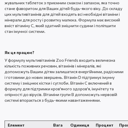
жувальних таблеток з приємним смаком і запахом, яка точно
стане фаворитом для Ваших дітей будь-якого віку. До складу
цих мультивітамінів для дітей входять всі необхідні вітаміни і
мінерали для росту і розвитку малюка. Формула має високий
вміст вітаміну С, який здатний зміцнити судини і поліпшити
стан імунної системи.
Як це працює?
У формулу мультивітамінів Zoo Friends входить величезна
кількість поживних речовин, вітамінів і мінералів, які
допоможуть Вашим дітям залишатися енергійними, радісними
і готовими до нових звершень. Вітамін D підтримує імунну
систему і зміцнює кістки і суглоби. Вітамін С включений в
формулу для підтримки кров'яного здоров'я, імунітету та
опірності до вірусів. Вітаміни групи В допоможуть нервовій
системі впорається з будь-якими навантаженнями.
Елемент
Вага
Одиниця
Процент
Про