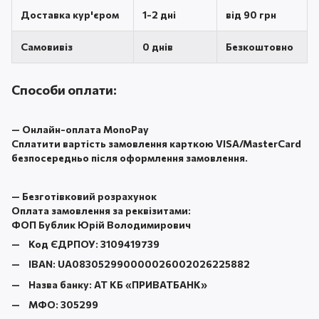
Доставка кур'єром
1-2 дні
від 90 грн
Самовивіз
0 днів
Безкоштовно
Способи оплати:
—
Онлайн-оплата MonoPay
Сплатити вартість замовлення карткою VISA/MasterCard
безпосередньо після оформлення замовлення.
—
Безготівковий розрахунок
Оплата замовлення за реквізитами:
ФОП Бублик Юрій Володимирович
Код ЄДРПОУ:
3109419739
IBAN:
UA083052990000026002026225882
Назва банку:
АТ КБ «ПРИВАТБАНК
»
МФО:
305299