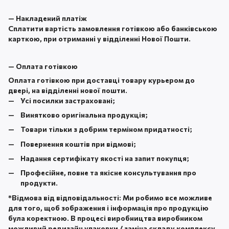
—
Накладений платіж
Сплатити вартість замовлення готівкою або банківською
карткою, при отриманні у відділенні Нової Пошти.
—
Оплата готівкою
Оплата готівкою при доставці товару курьером до
двері, на відділенні нової пошти.
Усі посилки застраховані;
Винятково оригінальна продукція;
Товари тільки з добрим терміном придатності;
Повернення коштів при відмові;
Надання сертифікату якості на запит покупця;
Професійне, повне та якісне консультування про
продукти.
*
Відмова від відповідальності:
Ми робимо все можливе
для того, щоб зображення і інформація про продукцію
була коректною. В процесі виробництва виробником
можливий редизайн упаковки / заміна складу комплексу.