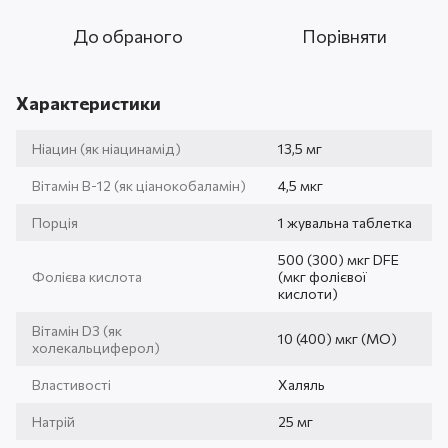
До обраного
Порівняти
Характеристики
Ніацин (як ніацинамід)
13,5 мг
Вітамін B-12 (як ціанокобаламін)
4,5 мкг
Порція
1 жувальна таблетка
500 (300) мкг DFE
Фолієва кислота
(мкг фолієвої
кислоти)
Вітамін D3 (як
10 (400) мкг (МО)
холекальциферол)
Властивості
Халяль
Натрій
25 мг