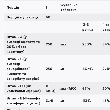
жувальна
Порція
1
таблетка
Порцій в упаковці
60
2-3
4 та
рочки
ста
Вітамін А (у
вигляді ацетату та
750
мкг
250%
84
20% з бета-
каротину)
Вітамін С (у
вигляді
аскорбінової
250
мг
1,67%
27
кислоти та
аскорбату натрію)
Вітамін D3 (як
10
мкг (МО)
67%
50
холекальциферол)
(400)
Вітамін E (dl-альфа
6,75
мг
113%
45
токоферилацетат)