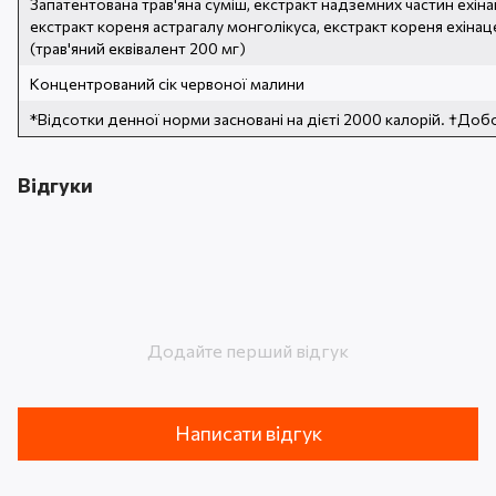
Запатентована трав'яна суміш, екстракт надземних частин ехіна
екстракт кореня астрагалу монголікуса, екстракт кореня ехінац
(трав'яний еквівалент 200 мг)
Концентрований сік червоної малини
*Відсотки денної норми засновані на дієті 2000 калорій. †Доб
Відгуки
Додайте перший відгук
Написати відгук