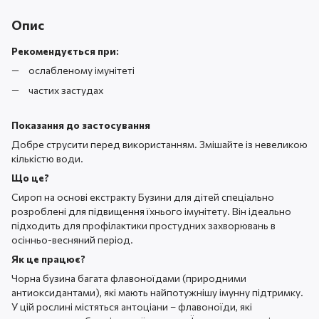
Опис
Рекомендується при:
ослабленому імунітеті
частих застудах
Показання до застосування
Добре струсити перед використанням. Змішайте із невеликою
кількістю води.
Що це?
Сироп на основі екстракту Бузини для дітей спеціально
розроблені для підвищення їхнього імунітету. Він ідеально
підходить для профілактики простудних захворювань в
осінньо-весняний період.
Як це працює?
Чорна бузина багата флавоноїдами (природними
антиоксидантами), які мають найпотужнішу імунну підтримку.
У цій рослині містяться антоціани – флавоноїди, які