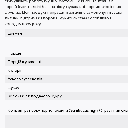
стимулюють роботу імунної системи. Їхня концентрація в
чорній бузині вдвічі більша ніж у журавлині, чорниці або інших
фруктах. Цей продукт покращить загальне самопочуття вашої
дитини, підтримає здоров'я імунної системи особливо в
холодну пору року.
Елемент
Порція
Порцій в упаковці
Калорії
Усього вуглеводів
Цукру
Включає 7 г доданого цукру
Концентрат соку чорної бузини (Sambucus nigra) (трав'яний екв