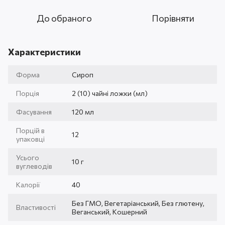
До обраного
Порівняти
Характеристики
Форма
Сироп
Порція
2 (10) чайні ложки (мл)
Фасування
120 мл
Порцій в
12
упаковці
Усього
10 г
вуглеводів
Калорії
40
Без ГМО, Вегетаріанський, Без глютену,
Властивості
Веганський, Кошерний