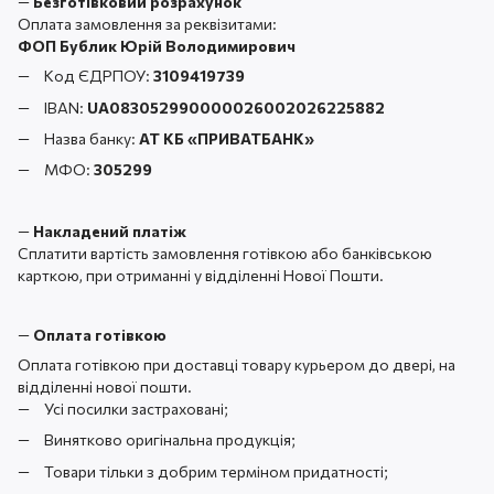
—
Безготівковий розрахунок
Оплата замовлення за реквізитами:
ФОП Бублик Юрій Володимирович
Код ЄДРПОУ:
3109419739
IBAN:
UA083052990000026002026225882
Назва банку:
АТ КБ «ПРИВАТБАНК
»
МФО:
305299
—
Накладений платіж
Сплатити вартість замовлення готівкою або банківською
карткою, при отриманні у відділенні Нової Пошти.
—
Оплата готівкою
Оплата готівкою при доставці товару курьером до двері, на
відділенні нової пошти.
Усі посилки застраховані;
Винятково оригінальна продукція;
Товари тільки з добрим терміном придатності;