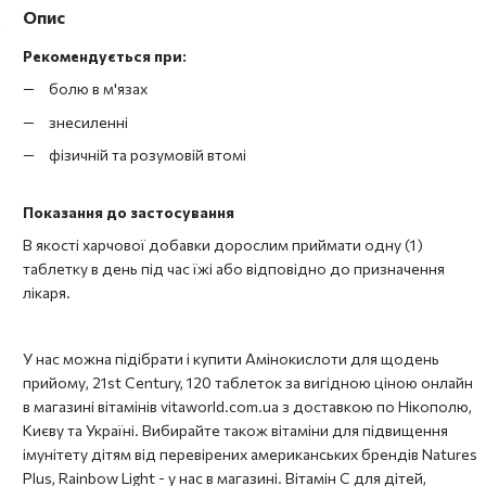
Опис
Рекомендується при:
болю в м'язах
знесиленні
фізичній та розумовій втомі
Показання до застосування
В якості харчової добавки дорослим приймати одну (1)
таблетку в день під час їжі або відповідно до призначення
лікаря.
У нас можна підібрати і купити Амінокислоти для щодень
прийому, 21st Century, 120 таблеток за вигідною ціною онлайн
в магазині вітамінів vitaworld.com.ua з доставкою по Нікополю,
Києву та Україні. Вибирайте також вітаміни для підвищення
імунітету дітям від перевірених американських брендів Natures
Plus, Rainbow Light - у нас в магазині. Вітамін С для дітей,