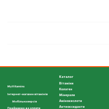
Каталог
Вітаміни
MyVitamins
Колаген
Інтернет-магазин вітамінів
Мінерали
Амінокислоти
Мобільна версія
Антиоксиданти
Приймаємо до оплати