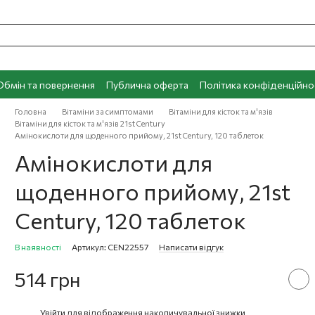
Обмін та повернення
Публична оферта
Політика конфіденційно
Головна
Вітаміни за симптомами
Вітаміни для кісток та м'язів
Вітаміни для кісток та м'язів 21st Century
Амінокислоти для щоденного прийому, 21st Century, 120 таблеток
Амінокислоти для
щоденного прийому, 21st
Century, 120 таблеток
В наявності
Артикул: CEN22557
Написати відгук
514 грн
Увійти
для відображення накопичувальної знижки
%