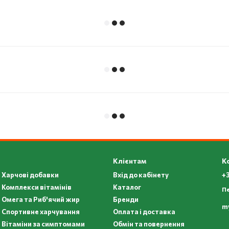
Клієнтам
К
Харчові добавки
Вхід до кабінету
+3
Комплекси вітамінів
Каталог
П
Омега та Риб'ячий жир
Бренди
m
Спортивне харчування
Оплата і доставка
Вітаміни за симптомами
Обмін та повернення