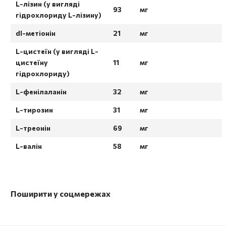
L-лізин (у вигляді
93
мг
гідрохлориду L-лізину)
dl-метіонін
21
мг
L-цистеїн (у вигляді L-
цистеїну
11
мг
гідрохлориду)
L-фенілаланін
32
мг
L-тирозин
31
мг
L-треонін
69
мг
L-валін
58
мг
Поширити у соцмережах