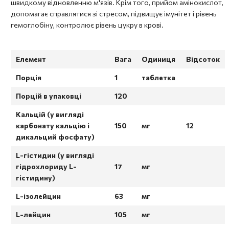
швидкому відновленню м'язів. Крім того, прийом амінокислот,
допомагає справлятися зі стресом, підвищує імунітет і рівень
гемоглобіну, контролює рівень цукру в крові.
Елемент
Вага
Одиниця
Відсоток
Порція
1
таблетка
Порцій в упаковці
120
Кальцій (у вигляді
карбонату кальцію і
150
мг
12
дикальций фосфату)
L-гістидин (у вигляді
гідрохлориду L-
17
мг
гістидину)
L-ізолейцин
63
мг
L-лейцин
105
мг