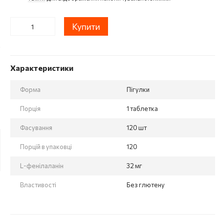
Купити
Характеристики
Форма
Пігулки
Порція
1 таблетка
Фасування
120 шт
Порцій в упаковці
120
L-фенілаланін
32 мг
Властивості
Без глютену