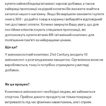
купити найнеобхідніші вітаміни і харчові добавки, а також
найкращі пропозиції на рідкий колаген Ви зможете знайти в
каталозі нашого магазину. Якщо Ви вирішили замовити і купити
омега 369 - додайте товар в корзину і вибирайте відповідний
тип доставки і оплати. Хочемо звернути Вашу увагу, що для
постійних клієнтів існують спеціальні пропозиції, які
допоможуть купити вітамін В8 і вітамінний комплекс для
поліпшення пам'яті за найкращими цінами.
Що це?
У амінокислотний комплекс 21st Century, входить 10
амінокислот з розгалудженим ланцюгом. Організмом вони не
виробляються, тому їх потрібно отримувати у вигляді
добавок.
Як це працює?
Комплекси амінокислот необхідні людям, які займаються
спортом. Прийом даного продукту не тільки покращує
витривалість під час фізичних навантажень, але і сприяє