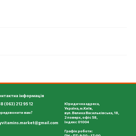
онтактна інформація
8 (063) 212 95 12
Юридична адреса,
Україна, м.Київ,
ередзвонити вам?
вул. Велика Васильківська, 18,
2 поверх, офіс 58,
Індекс 01004
yvitamins.market@gmail.com
Графік роботи:
ПН - ПТ:
9:30 - 17:00