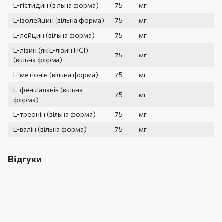
L-гістидин (вільна форма)
75
мг
L-ізолейцин (вільна форма)
75
мг
L-лейцин (вільна форма)
75
мг
L-лізин (як L-лізин HCl)
75
мг
(вільна форма)
L-метіонін (вільна форма)
75
мг
L-фенілаланін (вільна
75
мг
форма)
L-треонін (вільна форма)
75
мг
L-валін (вільна форма)
75
мг
Відгуки