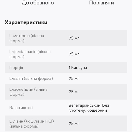
До обраного
Порівняти
Характеристики
L-метіонін (вільна
75 мг
форма)
L-фенілаланін (вільна
75 мг
форма)
Порція
1 Капсула
L-валін (вільна форма)
75 мг
L-ізолейцин (вільна
75 мг
форма)
Вегетаріанський, Без
Властивості
глютену, Кошерний
L-лізин (як L-лізин HCl)
75 мг
(вільна форма)