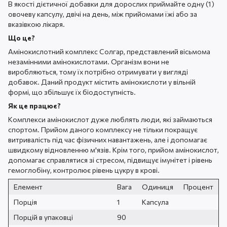
В якості дієтичної добавки для дорослих приймайте одну (1)
овочеву капсулу, двічі на день, між прийомами їжі або за
вказівкою лікаря.
Що це?
Амінокислотний комплекс Солгар, представлений вісьмома
незамінними амінокислотами. Організм вони не
виробляються, тому їх потрібно отримувати у вигляді
добавок. Даний продукт містить амінокислоти у вільній
формі, що збільшує їх біодоступність.
Як це працює?
Комплекси амінокислот дуже люблять люди, які займаються
спортом. Прийом даного комплексу не тільки покращує
витривалість під час фізичних навантажень, але і допомагає
швидкому відновленню м'язів. Крім того, прийом амінокислот,
допомагає справлятися зі стресом, підвищує імунітет і рівень
гемоглобіну, контролює рівень цукру в крові.
Елемент
Вага
Одиниця
Процент
Порція
1
Капсула
Порцій в упаковці
90