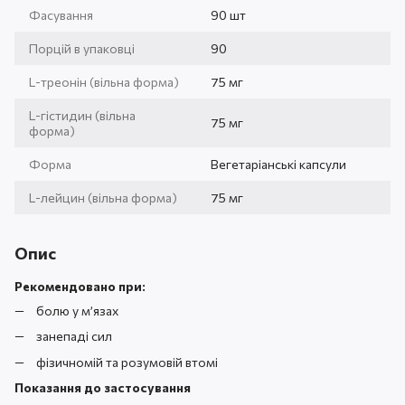
Фасування
90 шт
Порцій в упаковці
90
L-треонін (вільна форма)
75 мг
L-гістидин (вільна
75 мг
форма)
Форма
Вегетаріанські капсули
L-лейцин (вільна форма)
75 мг
Опис
Рекомендовано при:
болю у м’язах
занепаді сил
фізичномій та розумовій втомі
Показання до застосування