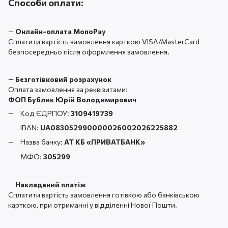
Способи оплати:
—
Онлайн-оплата MonoPay
Сплатити вартість замовлення карткою VISA/MasterCard
безпосередньо після оформлення замовлення.
—
Безготівковий розрахунок
Оплата замовлення за реквізитами:
ФОП Бублик Юрій Володимирович
Код ЄДРПОУ:
3109419739
IBAN:
UA083052990000026002026225882
Назва банку:
АТ КБ «ПРИВАТБАНК
»
МФО:
305299
—
Накладений платіж
Сплатити вартість замовлення готівкою або банківською
карткою, при отриманні у відділенні Нової Пошти.