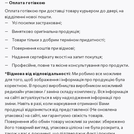
—
Оплата готівкою
Оплата готівкою при доставці товару курьером до двері, на
відділенні нової пошти.
Усі посилки застраховані;
Винятково оригінальна продукція;
Товари тільки з добрим терміном придатності;
Повернення коштів при відмові;
Надання сертифікату якості на запит покупця;
Професійне, повне та якісне консультування про продукти.
*
Відмова від відповідальності:
Ми робимо все можливе
для того, щоб зображення і інформація про продукцію була
коректною. В процесі виробництва виробником можливий
редизайн упаковки / заміна складу комплексу. Вся інформація
на сайті актуалізується в міру надходження інформації про
зміни. Навіть в разі, коли маркування отриманої Вами
продукції відрізняється від представленої (Не оновлена ​​
упаковка) на сайті, ми гарантуємо свіжість товарів.
Повернення або обмін товару можливі за умови: збережено
його товарний вигляд, упаковка цілісна і не була розкрита, а
також у вас є документ, що підтверджує факт і покупки