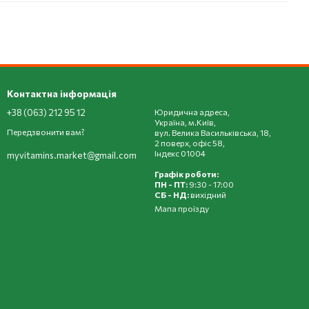
Контактна інформація
+38 (063) 212 95 12
Юридична адреса,
Україна, м.Київ,
Передзвонити вам?
вул. Велика Васильківська, 18,
2 поверх, офіс 58,
Індекс 01004
myvitamins.market@gmail.com
Графік роботи:
ПН - ПТ:
9:30 - 17:00
СБ - НД:
вихідний
Мапа проїзду