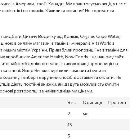
 числі з Америки, Італії і Канади. Ми влаштовуємо акції, у нас є
х клієнтів і оптовиків. З'явилися питання? Не соромтеся
і придбати Дитячу Водичку від Коліків, Organic Gripe Water,
ціною в онлайн магазині вітамінів і мінералів VitaWorld з
іншим містам України. Привабливі пропозиції на вітаміни для
ких виробників: American Health, Now Foods - на нашому сайті.
пити найнеобхідніші вітаміни, а також кращі пропозиції на
в каталозі. Якщо Ви вже вирішили замовити і купити
корзину, і виберіть зручний спосіб доставки та оплати. Не
пців діють постійні знижки, які дадуть можливість купити
 основі розторопші за найвигіднішими цінами.
Вага
Одиниця
Процент
2
мл
15
5