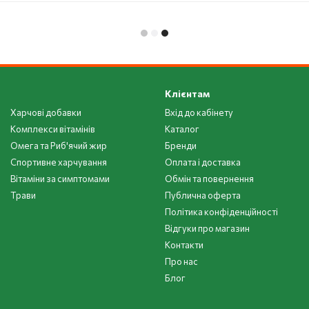
Клієнтам
Харчові добавки
Вхід до кабінету
Комплекси вітамінів
Каталог
Омега та Риб'ячий жир
Бренди
Спортивне харчування
Оплата і доставка
Вітаміни за симптомами
Обмін та повернення
Трави
Публична оферта
Політика конфіденційності
Відгуки про магазин
Контакти
Про нас
Блог