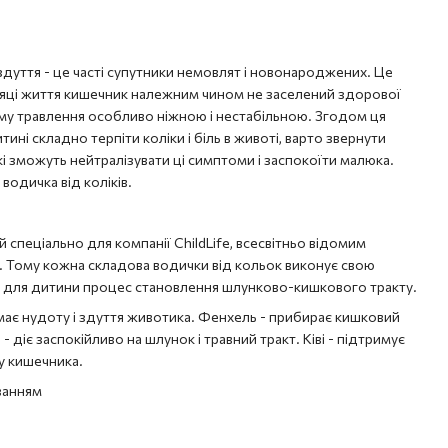
здуття - це часті супутники немовлят і новонароджених. Це
сяці життя кишечник належним чином не заселений здорової
у травлення особливо ніжною і нестабільною. Згодом ця
ині складно терпіти коліки і біль в животі, варто звернути
які зможуть нейтралізувати ці симптоми і заспокоїти малюка.
водичка від коліків.
спеціально для компанії ChildLife, всесвітньо відомим
Тому кожна складова водички від кольок виконує свою
 для дитини процес становлення шлунково-кишкового тракту.
імає нудоту і здуття животика. Фенхель - прибирає кишковий
п - діє заспокійливо на шлунок і травний тракт. Ківі - підтримує
у кишечника.
ванням