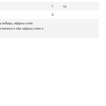
1
гр
0
ь імбиру, ефірну олію
анічного ківі, ефірну олію з