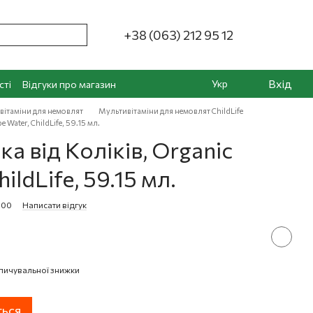
+38 (063) 212 95 12
Вхід
Укр
сті
Відгуки про магазин
вітаміни для немовлят
Мультивітаміни для немовлят ChildLife
 Water, ChildLife, 59.15 мл.
а від Коліків, Organic
ildLife, 59.15 мл.
000
Написати відгук
пичувальної знижки
ться