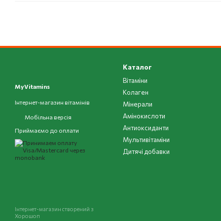
Каталог
Вітаміни
MyVitamins
Колаген
Інтернет-магазин вітамінів
Мінерали
Амінокислоти
Мобільна версія
Антиоксиданти
Приймаємо до оплати
Мультивітаміни
Дитячі добавки
Інтернет-магазин створений з
Хорошоп