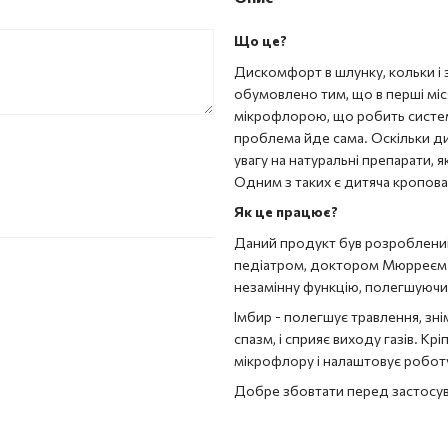
Що це?
Дискомфорт в шлунку, кольки і 
обумовлено тим, що в перші мі
мікрофлорою, що робить систем
проблема йде сама. Оскільки дит
увагу на натуральні препарати, 
Одним з таких є дитяча кропова 
Як це працює?
Даний продукт був розроблений 
педіатром, доктором Мюрреєм. 
незамінну функцію, полегшуючи
Імбир - полегшує травлення, зн
спазм, і сприяє виходу газів. Крі
мікрофлору і налаштовує робот
Добре збовтати перед застосу