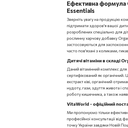
Ефективна формула Or
Essentials
Зверніть увагу на продукцію комп
підтримати здоров'я вашої дити
розроблених спеціально для діт
рослинну харчову добавку Organi
застосовуються для заспокоєння
часто пов'язані з коликами, гик
Дитячі вітаміни в складі Or
Даний вітамінний комплекс для д
сертифікований як органічний. Ц
екстракт ківі, органічний отрим
нудоту, гази, здуття живота і с
роботу кишечника, а також наявн
VitaWorld - офіційний пост
Ми пропонуємо тільки ефективну,
професійної консультації від фа
точку України завдяки Новій Пош