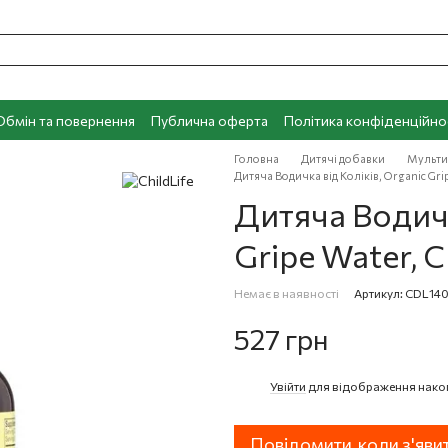
Обмін та повернення
Публична оферта
Політика конфіденційно
Головна
Дитячі добавки
Мульти
Дитяча Водичка від Коліків, Organic Gripe
Дитяча Водичк
Gripe Water, Ch
Немає в наявності
Артикул: CDL14
527 грн
Увійти
для відображення нако
%
Повідомити, коли з'яви