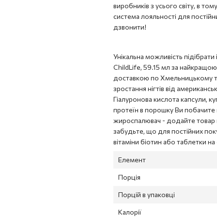
виробників з усього світу, в тому
система лояльності для постійни
дзвонити!
Унікальна можливість підібрати 
ChildLife, 59.15 мл за найкращою 
доставкою по Хмельницькому та 
зростання нігтів від американсь
Гіалуронова кислота капсули, ку
протеїн в порошку Ви побачите 
жироспалювач - додайте товар в 
забудьте, що для постійних поку
вітаміни біотин або таблетки на
Елемент
Порція
Порцій в упаковці
Калорії