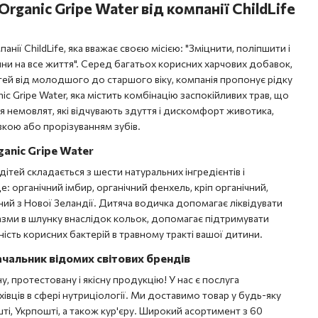
ganic Gripe Water від компанії ChildLife
анії ChildLife, яка вважає своєю місією: "Зміцнити, поліпшити і
ни на все життя". Серед багатьох корисних харчових добавок,
ей від молодшого до старшого віку, компанія пропонує рідку
c Gripe Water, яка містить комбінацію заспокійливих трав, що
 немовлят, які відчувають здуття і дискомфорт животика,
авкою або прорізуванням зубів.
ganic Gripe Water
ітей складається з шести натуральних інгредієнтів і
е: органічний імбир, органічний фенхель, кріп органічний,
аний з Нової Зеландії. Дитяча водичка допомагає ліквідувати
пазми в шлунку внаслідок кольок, допомагає підтримувати
ість корисних бактерій в травному тракті вашої дитини.
ачальник відомих світових брендів
 протестовану і якісну продукцію! У нас є послуга
хівців в сфері нутриціології. Ми доставимо товар у будь-яку
ті, Укрпошті, а також кур'єру. Широкий асортимент з 60